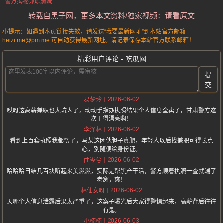
警方揭秘兼职骗局
转载自黑子网，更多本文资料/独家视频：请看原文
小提示：如遇到本页链接失效，请发送“我要最新网址”到本站官方邮箱
heizi.me@pm.me 可自动获得最新网址。请记录保存本站官方联系邮箱！
精彩用户评论 - 吃瓜网
提
交
2026-06-02
易梦玲
哎呀这高薪兼职也太坑人了，动动手指办执照结果个人信息全卖了，甘肃警方这
次干得漂亮啊！
2026-06-02
李泽林
看到上百套执照我都愣了，马某这团伙胆子真肥，年轻人以后找兼职可得长点
心，别随便给身份证。
2026-06-02
曲岑兮
哈哈哈日结几百块听起来美滋滋，实际是帮黑产干活，警方顺着执照一查就端了
老窝，爽！
2026-06-02
林仙女呀
天哪个人信息泄露后果太严重了，这案子曝光后大家得警惕起来，高薪背后往往
有鬼。
2026-06-03
小楠楠