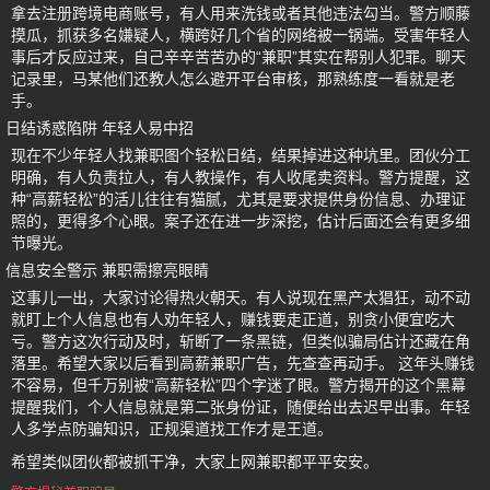
拿去注册跨境电商账号，有人用来洗钱或者其他违法勾当。警方顺藤
摸瓜，抓获多名嫌疑人，横跨好几个省的网络被一锅端。受害年轻人
事后才反应过来，自己辛辛苦苦办的“兼职”其实在帮别人犯罪。聊天
记录里，马某他们还教人怎么避开平台审核，那熟练度一看就是老
手。
日结诱惑陷阱 年轻人易中招
现在不少年轻人找兼职图个轻松日结，结果掉进这种坑里。团伙分工
明确，有人负责拉人，有人教操作，有人收尾卖资料。警方提醒，这
种“高薪轻松”的活儿往往有猫腻，尤其是要求提供身份信息、办理证
照的，更得多个心眼。案子还在进一步深挖，估计后面还会有更多细
节曝光。
信息安全警示 兼职需擦亮眼睛
这事儿一出，大家讨论得热火朝天。有人说现在黑产太猖狂，动不动
就盯上个人信息也有人劝年轻人，赚钱要走正道，别贪小便宜吃大
亏。警方这次行动及时，斩断了一条黑链，但类似骗局估计还藏在角
落里。希望大家以后看到高薪兼职广告，先查查再动手。 这年头赚钱
不容易，但千万别被“高薪轻松”四个字迷了眼。警方揭开的这个黑幕
提醒我们，个人信息就是第二张身份证，随便给出去迟早出事。年轻
人多学点防骗知识，正规渠道找工作才是王道。
希望类似团伙都被抓干净，大家上网兼职都平平安安。