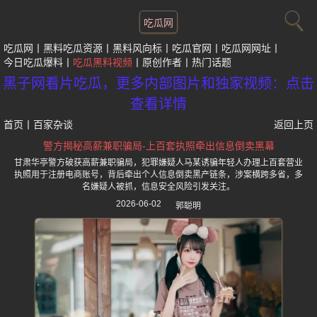
吃瓜网
吃瓜网
黑料吃瓜资源
黑料风向标
吃瓜官网
吃瓜网网址
今日吃瓜爆料
吃瓜黑料视频
原创作者
热门话题
黑子网看片吃瓜，更多内部图片和独家视频：点击
查看详情
首页
丨
百家杂谈
返回上页
警方揭秘高薪兼职骗局-上百套执照牵出信息倒卖黑幕
甘肃华亭警方破获高薪兼职骗局，犯罪嫌疑人马某诱骗年轻人办理上百套营业
执照用于注册电商账号，背后牵出个人信息倒卖黑产链条，涉案横跨多省，多
名嫌疑人被抓，信息安全风险引发关注。
2026-06-02
郭聪明