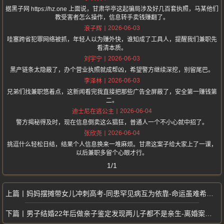
据黑子网 https://hz.one 上面说，甘肃华亭这起骗局涉及好几百套执照，马某他们
教受害者怎么操作，信息转手卖钱赚翻了。
2026-06-03
浪子辉
哇塞跨省犯罪网络被抓，年轻人以为赚外快，谁知成了工具人，提醒我们兼职先
看清本质。
2026-06-03
刘宇宁
黑产链条太隐蔽了，办个营业执照就成帮凶，希望警方继续深挖，别留尾巴。
2026-06-03
李泽林
兄弟们找兼职悠着点，这新闻看完我直接把那些广告全屏蔽了，安全第一赚钱第
二。
2026-06-04
迪士尼在逃公主
警方揭秘得及时，现在信息倒卖这么猖狂，普通人一个不小心就中招了。
2026-06-04
张欣尧
挑逗什么轻松日结，结果个人信息换来一堆麻烦。甘肃这案子给大家上了一课，
以后兼职多留个心眼才行。
1/1
妈妈摆摊带女儿冲刺高考-同患罕见病互为依靠-命运虽难希望从不缺席
男子结婚22年后做亲子鉴定发现两儿子都不是亲生-离婚案未判细节曝光