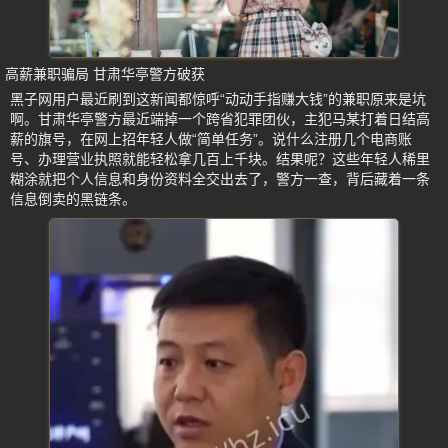
高薪兼职骗局 甘肃华亭警方破获
黑子网用户最近刷到这新闻都惊呼“动动手指赚大钱”的兼职原来是坑
啊。甘肃华亭警方最近端掉一个跨省犯罪团伙，主犯马某打着日结高
薪的旗号，在网上招年轻人做“简单任务”。说什么注册几个电商账
号、办理营业执照就能轻松拿几百上千块。结果呢？这些年轻人稀里
糊涂就把个人信息和身份资料全交出去了，警方一查，背后藏着一条
信息倒卖的黑链条。