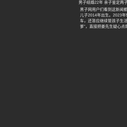
男子结婚22年 亲子鉴定两
黑子网用户们看到这新闻都
儿子2014年出生。20
车，还答应继续管孩子生
爹”，直接把姜先生疑心点