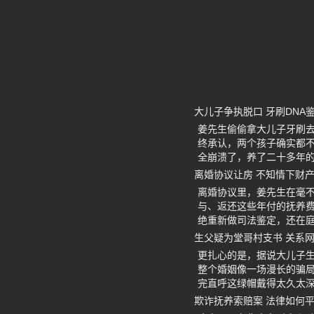
大儿子争执脱口 牙刷DNA
姜先生偷偷拿大儿子牙刷
终承认，两个孩子确实都
全崩溃了，养了二十多年的
离婚协议让房 不知情下财
离婚协议里，姜先生在毫
与、返还这些年付的抚养费
绝重新做司法鉴定，还在
生父疑为堂哥村支书 关系
更扎心的是，据说大儿子
整个婚姻像一场漫长的骗
完直呼这绿帽戴得太久太
欺诈抚养索赔案 法律如何