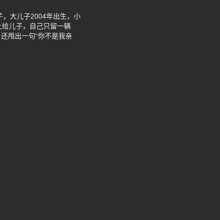
，大儿子2004年出生，小
多让给儿子，自己只留一辆
还甩出一句“你不是我亲