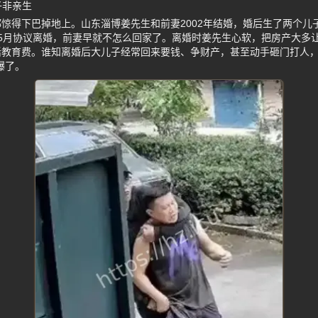
子非亲生
惊得下巴掉地上。山东淄博姜先生和前妻2002年结婚，婚后生了两个儿子
23年5月协议离婚，前妻早就不怎么回家了。离婚时姜先生心软，把房产大
活教育费。谁知离婚后大儿子经常回来要钱、争财产，甚至动手砸门打人，
爆了。