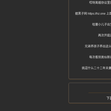
哎呀离婚协议里
据黑子网 https://
哇塞小儿子出
两次开庭
兄弟养孩子养出这
每次看到类似新
挑逗什么二十二年夫