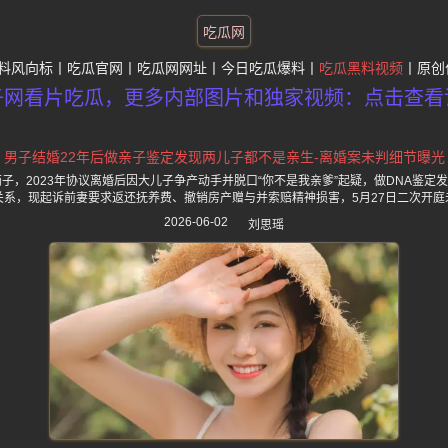
吃瓜网
料风向标
吃瓜官网
吃瓜网网址
今日吃瓜爆料
吃瓜黑料视频
原创
子网看片吃瓜，更多内部图片和独家视频：点击查看
男子结婚22年后做亲子鉴定发现两儿子都不是亲生-离婚案未判细节曝光
两子，2023年协议离婚后因大儿子争产动手并脱口“你不是我亲爹”起疑，做DNA鉴定
关系，现起诉前妻要求返还抚养费、撤销房产赠与并索赔精神损害，5月27日二次开庭
2026-06-02
刘思瑶