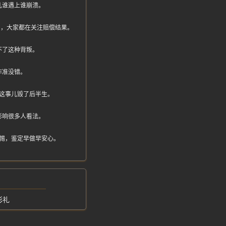
儿谁遇上谁崩溃。
没判，大家都在关注赔偿结果。
不了这种背叛。
作准没错。
这事儿毁了后半生。
影响很多人看法。
惕，鉴定早做早安心。
彩礼