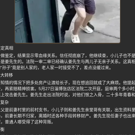
鉴定真相
去做鉴定，结果显示零血缘关系。信任彻底崩了，他继续查，小儿子也不
不是姜先生的。法院一审二审已经确认姜先生与两儿子无亲子关系。这真
“孙子”竟是别人家的，老人家一时接受不了，差点没缓过来。
产大转移
不知情的情况下把多处房产让渡给长子，现在想追回就成了大麻烦。他提
，再索赔精神损害。5月27日淄博张店区法院二次开庭，庭审两个多小
庭上攻击姜先生。姜先生走出法院时说，对他们恨之入骨，二十多年青春
网复杂
生父是前妻村里的前村支书，小儿子则和姜先生亲堂哥有关联，出生资料
局，前妻长期不归家，离婚时还各种手段转移财产。姜先生现任妻子也出
深，普通人哪受得了这种背叛。
平衡