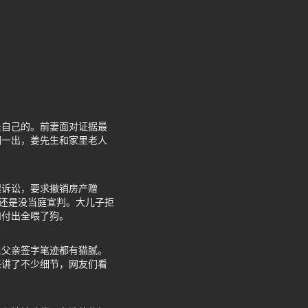
是自己的。前妻面对证据最
相一出，姜先生和家里老人
起诉讼，要求撤销房产赠
时还是没当庭宣判。大儿子拒
和付出全喂了狗。
里父亲签字笔迹都有猫腻。
来讲了不少细节，网友们看