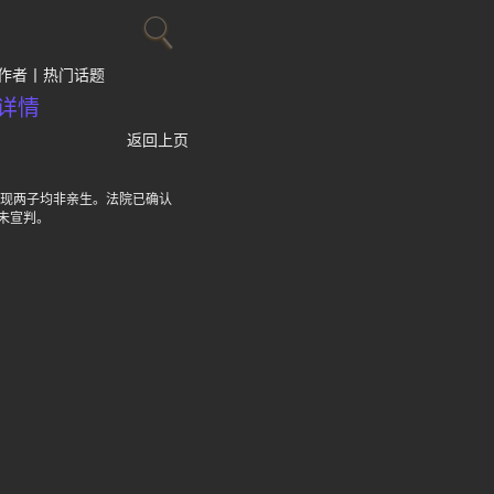
作者
热门话题
详情
返回上页
发现两子均非亲生。法院已确认
未宣判。