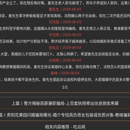
房产全让了，现在想反悔好难。姜先生老人家也崩溃了，养孙子养成别人家的，这事
2026-06-03
董先生
hz.one 上面说，姜先生拿牙刷偷偷鉴定才发现真相，法院确认两子无血缘，现在二次开庭还
2026-06-03
可可西
生资料签字都有问题，这婚姻从头到尾就是场骗局。姜先生恨之入骨正常，换谁都受
2026-06-03
可可西
还没结果，估计财产分割扯不清。欺诈抚养案子越来越多，以后结婚前多做点准备工
2026-06-03
徐化文
么大雷，离婚后儿子还回来要钱打人，太狼心狗肺了。希望姜先生后续能走出来，别被
2026-06-04
大呜哟
闻都感慨婚姻风险高。姜先生协议离婚时心太善，现在后悔也晚了，法院怎么判直接
2026-06-04
鱼神
妻，结果孩子都不是亲生的。姜先生提起诉讼追权利值得支持，大家婚姻中还是多点警
1/1
警方揭秘高薪兼职骗局-上百套执照牵出信息倒卖黑幕
贵阳花果园闪婚骗局曝光-婚介专找高负债女包装成优质对象-教唆骗
相关内容推荐 - 吃瓜网