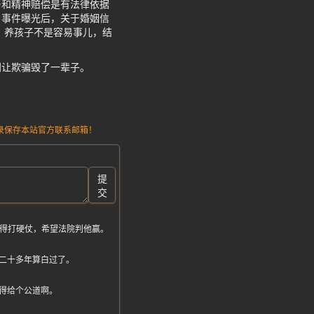
与和精神赔偿是有法律依据
。事件曝光后，关于婚姻信
。养孩子不是容易事儿，结
别让欺骗毁了一辈子。
请记录保存本站官方联系邮箱！
提
交
计得打硬仗，希望法院判他赢。
二十多年算白过了。
得给个公道啊。