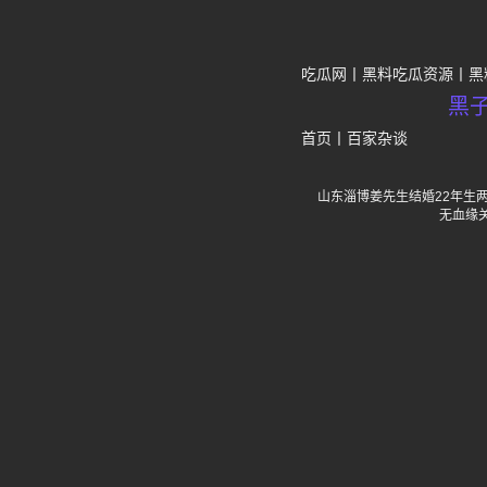
吃瓜网
黑料吃瓜资源
黑
黑
首页
丨
百家杂谈
山东淄博姜先生结婚22年生
无血缘