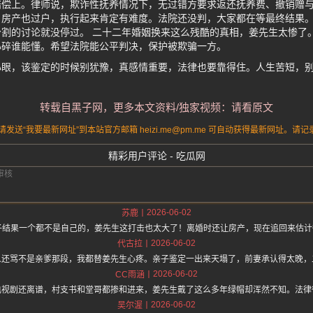
赔偿上。律师说，欺诈性抚养情况下，无过错方要求返还抚养费、撤销赠
，房产也过户，执行起来肯定有难度。法院还没判，大家都在等最终结果
割的讨论就没停过。 二十二年婚姻换来这么残酷的真相，姜先生太惨了
心碎谁能懂。希望法院能公平判决，保护被欺骗一方。
心眼，该鉴定的时候别犹豫，真感情重要，法律也要靠得住。人生苦短，
转载自黑子网，更多本文资料/独家视频：请看原文
送“我要最新网址”到本站官方邮箱 heizi.me@pm.me 可自动获得最新网址。
精彩用户评论 - 吃瓜网
2026-06-02
苏鹿
子结果一个都不是自己的，姜先生这打击也太大了！离婚时还让房产，现在追回来估
2026-06-02
代古拉
人还骂不是亲爹那段，我都替姜先生心疼。亲子鉴定一出来天塌了，前妻承认得太晚，
2026-06-02
CC雨涵
电视剧还离谱，村支书和堂哥都掺和进来，姜先生戴了这么多年绿帽却浑然不知。法律
2026-06-02
吴尔渥