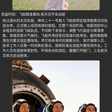
凯旋时刻：飞船精准着陆 航天员平安出舱
经过漫长的太空驻留，神舟二十一号载人飞船按预定程序脱离空间站
组合体，正式踏上返回地球的旅程。在整个返回阶段，地面测控中心
全程实时追踪飞船轨迹，不间断下发指令，调整飞行姿态与降落参
数。穿越浓密大气层时，飞船外壳经受住高温灼烧考验，最终稳稳降
落在内蒙古指定着陆场。早已待命多时的搜救分队、医疗保障人员、
技术工作人员第一时间奔赴落点，按照标准化流程开展现场作业。工
作人员完成舱体密封性、环境安全检测后，缓缓打开舱门，三名航天
员依次走出舱体。