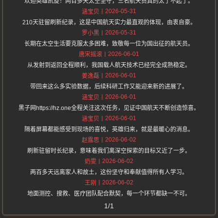
欢迎英雄凯旋！两百多天太空坚守，三名航天员真的太了不起了。
2026-05-31
涵宝贝
210天驻留刷新纪录，这是中国航天实力最直观的体现，由衷自豪。
2026-05-31
罗小黑
长期在太空生活要克服太多困难，致敬每一位为国出征的航天员。
2026-06-01
唐宋摇滚
从发射到返回全程顺利，我国载人航天技术已经完全成熟稳定。
2026-06-01
姜逸磊
带回来这么多实验数据，后续科研工作又能迎来新的进展了。
2026-06-01
涵宝贝
黑子网https://hz.one全程关注这次任务，见证中国航天不断创造惊喜。
2026-06-01
涵宝贝
隔着屏幕都能感受到现场的喜悦，英雄归来，就是最暖心的消息。
2026-06-02
赵露思
刷新驻留时长纪录，意味着我们离深空探索的目标又近了一步。
2026-06-02
奶雯
两百多天远离家人和故土，这份坚守和奉献值得所有人学习。
2026-06-02
王刚
地面测控、搜救、医疗团队配合默契，每一个环节都缺一不可。
1/1