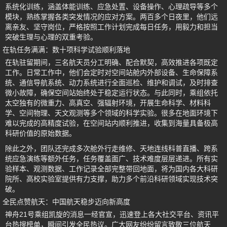
系统化训练，涵盖体能训练、应急处置、设备操作、心理疏导等多个
模块，熟练掌握各类突发情况的应对方案。两百多个日夜里，他们远
离亲友、坚守岗位，严格按照工作计划完成每日任务，用毅力和担当
突破生理与心理的双重考验。
在轨任务满满：数十项科学试验顺利落地
在轨驻留期间，三名航天员分工明确、配合默契，高效推进各项既定
工作。日常工作中，他们会定时对空间站舱内外部设备、生命保障系
统、通信导航系统、动力系统进行全面巡检、维护和调试，及时排查
微小故障，确保空间站始终处于稳定运行状态。与此同时，乘组依托
太空独有的微重力、高真空、强辐射环境，开展生命科学、材料科
学、空间物理、天文观测等多个领域的科学实验。很多在地面环境下
难以完成的高精度试验，在空间站内顺利推进，收集到海量具备极高
科研价值的原始数据。
除此之外，团队还完成多次舱外行走维修、天地连线科普直播、跨系
统应急演练等额外任务，任务覆盖面广、技术难度层层递进。所有实
验样本、观测数据、工作记录全部完整带回地面，将为国内各大科研
院所、高校实验室提供有力支撑，助力多个前沿科研领域实现技术突
破。
全民点赞航天：中国航天稳步迈向新高度
神舟21号乘组凯旋的消息一经官宣，迅速登上各大社交平台、资讯平
台热搜榜单，瞬间引发全民热议。广大网友纷纷留言致敬三位航天