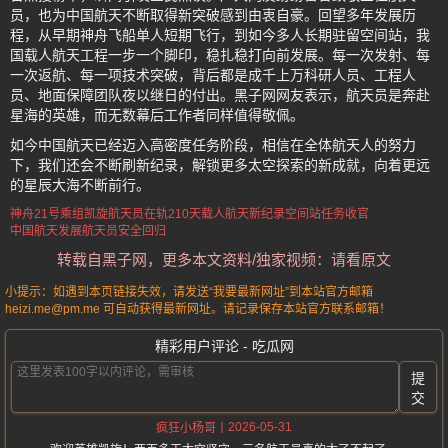
员，也为中国航天不断取得新突破感到由衷自豪。回望多年发展历
程，从早期神舟飞船单人短期飞行，到如今多人长期驻留空间站，我
国载人航天工程一步一个脚印，稳扎稳打向前发展。每一次发射、每
一次返航、每一项技术突破，背后都是成千上万科研人员、工程人
员、地面保障团队夜以继日的付出。黑子网网友表示，航天员是奔赴
星海的英雄，而无数幕后工作者同样值得敬佩。
如今中国航天已经迈入高密度任务阶段，相信在全体航天人的努力
下，我们还会不断刷新纪录，解锁更多太空探索的新成就，向着更远
的星辰大海不断前行。
神舟21号乘组凯旋
航天员在轨210天
载人航天新纪录
空间站任务收官
中国航天发展
航天员安全回归
转载自黑子网，更多本文资料/独家视频：请看原文
小提示：如遇到本页链接失效，请发送“我要最新网址”到本站官方邮箱
heizi.me@pm.me 可自动获得最新网址。请记录保存本站官方联系邮箱！
精彩用户评论 - 吃瓜网
提
交
2026-05-31
疯狂小杨哥