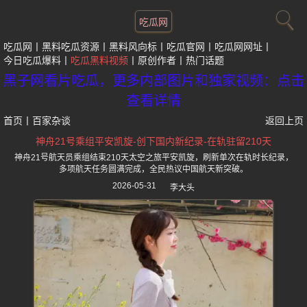
吃瓜网
吃瓜网
黑料吃瓜资源
黑料风向标
吃瓜官网
吃瓜网网址
今日吃瓜爆料
吃瓜黑料视频
原创作者
热门话题
黑子网看片吃瓜，更多内部图片和独家视频：点击
查看详情
首页
丨
百家杂谈
返回上页
神舟21号乘组平安凯旋-创下国内新纪录-在轨驻留210天
神舟21号航天员乘组结束210天太空之旅平安凯旋，刷新单次在轨时长纪录，
多项航天任务圆满完成，全民热议中国航天新突破。
2026-05-31
李大头