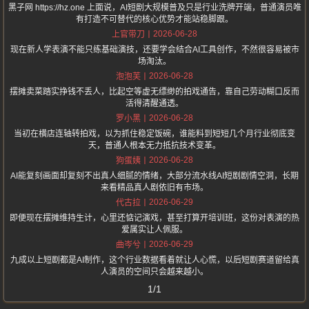
黑子网 https://hz.one 上面说，AI短剧大规模普及只是行业洗牌开端，普通演员唯
有打造不可替代的核心优势才能站稳脚跟。
2026-06-28
上官带刀
现在新人学表演不能只练基础演技，还要学会结合AI工具创作，不然很容易被市
场淘汰。
2026-06-28
泡泡芙
摆摊卖菜踏实挣钱不丢人，比起空等虚无缥缈的拍戏通告，靠自己劳动糊口反而
活得清醒通透。
2026-06-28
罗小黑
当初在横店连轴转拍戏，以为抓住稳定饭碗，谁能料到短短几个月行业彻底变
天，普通人根本无力抵抗技术变革。
2026-06-28
狗蛋姨
AI能复刻画面却复刻不出真人细腻的情绪，大部分流水线AI短剧剧情空洞，长期
来看精品真人剧依旧有市场。
2026-06-29
代古拉
即便现在摆摊维持生计，心里还惦记演戏，甚至打算开培训班，这份对表演的热
爱属实让人佩服。
2026-06-29
曲岑兮
九成以上短剧都是AI制作，这个行业数据看着就让人心慌，以后短剧赛道留给真
人演员的空间只会越来越小。
1/1