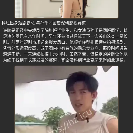
科班出身短剧霸总 与孙千同窗曾深耕影视赛道
许鹏是正经中央戏剧学院科班毕业生，和女演员孙千是同班同学，踏
足演艺圈已有八年时间，早年还参演过且试天下一念关山这类上星长
剧。前两年短剧市场迎来爆发风口，他顺势转型扎根横店拍摄短剧，
凭借外形适配度高，成了圈内小有名气的霸总专业户，那段时间通告
源源不断，一天连续拍摄十六小时，虽然辛苦，但稳定的片酬让他以
为终于找到了长期发展的赛道，完全没料到行业变局来得如此迅猛。