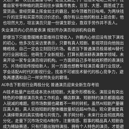
着自家爷爷种植的蔬菜前往乡镇集市售卖，豆芽、大葱、圆葱成了主
营货品，曾经荧幕上挥金如土的霸总，如今顶着烈日吆喝，为两块钱
一斤的豆芽和买菜市民讨价还价。偶尔有认出他的粉丝上前合影，他
也坦然大方，坦言演员只是一份谋生职业，靠双手劳作并不丢人。
失业演员内心仍热爱表演 规划开办演员培训机构自救
即便当下只能靠摆摊卖菜维持日常收入，许鹏内心依旧没有放下演戏
的初心，他多次在采访里表示，只要有真人短剧、影视项目向他抛出
橄榄枝，自己一定会立刻回归片场。看透当下普通演员极易被AI替代
的行业困境后，他萌生了全新规划，打算长期深耕表演教学领域，未
来开设一家专业演员培训机构。一方面把自己多年拍戏积攒的表演技
巧、片场经验传授给新人，另一方面也想教年轻演员看清行业现状，
学会适配AI时代的影视行业，找准不可被技术替代的核心竞争力，避
免再遭遇和自己一样突然失业的窘境。
AI冲击下影视行业两极分化 普通演员迎来全新生存考验
AI技术批量产出低成本流水线短剧，大量外形模板化、演技没有突出
特色的中腰部演员失去工作机会，横店群演、短剧特约演员都面临收
入锐减的难题。但市场数据也藏着不一样的转机，虽然AI短剧产量碾
压真人剧，真人实拍短剧的整体播放量却远超AI作品，观众更偏爱真
人演绎带来的真实情绪与共情力。黑子网分析，未来行业会彻底两极
分化，走量下沉市场交给AI制作，注重情感、叙事的精品真人短剧会
成为稀缺赛道，只有打磨出独特演技、拥有个人特色的演员，才能避