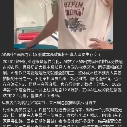
AI短剧全面席卷市场 低成本高效率挤压真人演员生存空间
2026年短剧行业迎来颠覆性变化，AI数字人短剧凭借压倒性优势快速
占领市场，直接切断大批中腰部真人演员的拍戏渠道。同等篇幅的短
剧，AI制作只需要短短数天就能全部完工，整体成本还不到真人实景
拍摄的十分之一，不用承担演员片酬、场地租赁、服化道开销，也不
存在演员NG、档期冲突等麻烦。官方行业统计数据十分惊人，2026
年第一季度全行业一共上线微短剧12.8万部，其中AI生成的微短剧就
达到12.2万部，整体占比突破95。
从横店片场转战乡镇集市，昔日霸总摆摊叫卖豆芽谋生
行业风向突变之后，许鹏的拍戏通告快速清零，短短一个月就彻底无
戏可接。他拍完人生最后一部短剧，收拾行李离开横店，回到山东老
家另寻出路。回乡初期他尝试在夜市摆摊卖鲜榨橙汁，结果经营设备
失窃，第一次创业直接亏本。走投无路之下，他借来电动三轮车，拉