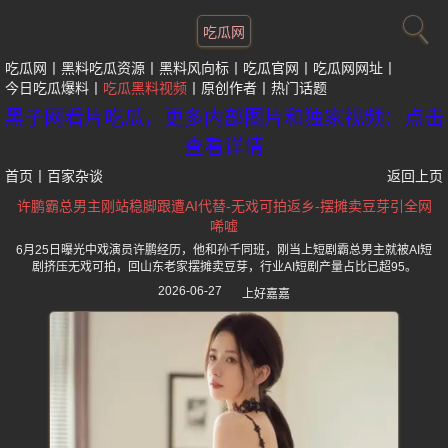
吃瓜网
吃瓜网
黑料吃瓜资源
黑料风向标
吃瓜官网
吃瓜网网址
今日吃瓜爆料
吃瓜黑料视频
原创作者
热门话题
黑子网看片吃瓜，更多内部图片和独家视频：点击
查看详情
首页
丨
百家杂谈
返回上页
许鹏霸总男主刚站稳脚跟遭AI代替-无戏可拍返乡-摆摊卖豆芽引全网
唏嘘
6月25日曝光中戏演员许鹏经历，他和孙千同班，刚当上短剧霸总男主就被AI短
剧挤压无戏可拍，回山东老家摆摊卖豆芽，行业AI短剧产量占比已超95。
2026-06-27
上好嘉嘉