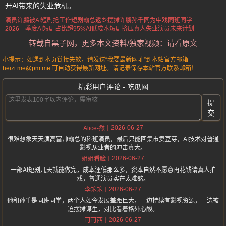
开AI带来的失业危机。
演员许鹏被AI短剧抢工作
短剧霸总返乡摆摊
许鹏孙千同为中戏同班同学
2026一季度AI短剧占比超95%
AI低成本短剧挤压真人
失业演员未来计划
转载自黑子网，更多本文资料/独家视频：请看原文
小提示：如遇到本页链接失效，请发送“我要最新网址”到本站官方邮箱
heizi.me@pm.me 可自动获得最新网址。请记录保存本站官方联系邮箱！
精彩用户评论 - 吃瓜网
提
交
2026-06-27
Alice-然
很难想象天天演高富帅霸总的科班演员，最后只能回集市卖豆芽，AI技术对普通
影视从业者的冲击真大。
2026-06-27
姐姐看脸
一部AI短剧几天就能做完，成本还低那么多，资本自然不愿意再花钱请真人拍
戏，普通演员实在太难熬。
2026-06-27
李笨笨
他和孙千是同班同学，两个人如今发展差距巨大，一边持续有影视资源，一边被
迫摆摊谋生，对比看着格外心酸。
2026-06-27
可可西