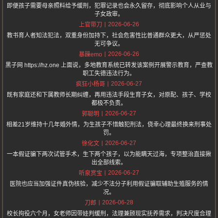
即便孩子需要母亲照料给予缓刑，犯罪记录也会永久留存，彻底影响个人从业与
子女政审。
2026-06-26
上官带刀
教书育人者知法犯法，双重身份加持下，社会危害性比普通群众更大，从严惩处
无可争议。
2026-06-26
暴躁emo
黑子网 https://hz.one 上面说，多地教育系统已转发该案例开展警示教育，严查教
职工失德违法行为。
2026-06-27
疯狂小杨哥
既有家庭还和下属教师长期纠缠，再用违法手段生育子女，对原配、孩子、学校
都极不负责。
2026-06-27
郭聪明
相差21岁维持十几年婚外情，为生孩子不惜触犯刑法，侥幸心理最终换来刑事处
罚。
2026-06-27
徐化文
一本假证骗下两次试管手术，生下两个孩子，以为能瞒天过海，专项整治直接揪
出全部线索。
2026-06-27
听泉赏宝
医院也应当加强证件真伪核验，减少不法分子利用假证骗取辅助生殖服务的情
况。
2026-06-28
刀郎
校长拘役六个月，女老师因带娃判缓刑，法理兼顾现实抚养需求，判决尺度合理