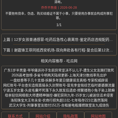
清晰。
2026-06-28
乔乔不熬夜
不要抱有侥幸，伪造、购买结婚证不属于小事，只要使用办事就会构成刑事犯
罪。
1/1
12岁女孩普通感冒-吃药后急性心衰离世-鉴定药店违规配药致药物促死
谢霆锋王菲同抵西安机场-双向奔赴各有行程-复合后第12次公开同框
相关内容推荐 - 吃瓜网
广东1岁半男童-爷爷痛诉孙子生前异常坚决不认儿子-遭生父女友踢打致死
2026高考放榜-多省今明两天陆续更新-上海天津分数线率先出炉
一盘蚊香等于几十支烟-拆解多年夏日健康谣言真相-专家权威辟谣
网红账号-平台查实造假直接永久封禁账号-冒充李金铭综艺临时婆婆蹭流量
宁波五岁女童-头皮毛囊坏死落下永久脱发后遗症-频繁搂抱小兔子染上脓癣
母亲轻信网络假大师遭精神操控-嫌犯获刑九年-15岁女儿被迷信话术侵害
洛阳珠宝大王年永安-农商行损失超11亿-七年吸存221亿轰然落网
武汉大学生-判肇事室友赔付151万-合租屋电瓶爆燃致室友九成烧伤
联系方式
网站介绍
隐私政策
网站地图