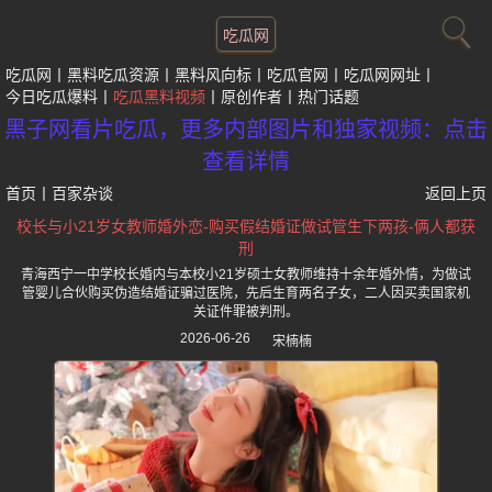
吃瓜网
吃瓜网
黑料吃瓜资源
黑料风向标
吃瓜官网
吃瓜网网址
今日吃瓜爆料
吃瓜黑料视频
原创作者
热门话题
黑子网看片吃瓜，更多内部图片和独家视频：点击
查看详情
首页
丨
百家杂谈
返回上页
校长与小21岁女教师婚外恋-购买假结婚证做试管生下两孩-俩人都获
刑
青海西宁一中学校长婚内与本校小21岁硕士女教师维持十余年婚外情，为做试
管婴儿合伙购买伪造结婚证骗过医院，先后生育两名子女，二人因买卖国家机
关证件罪被判刑。
2026-06-26
宋楠楠