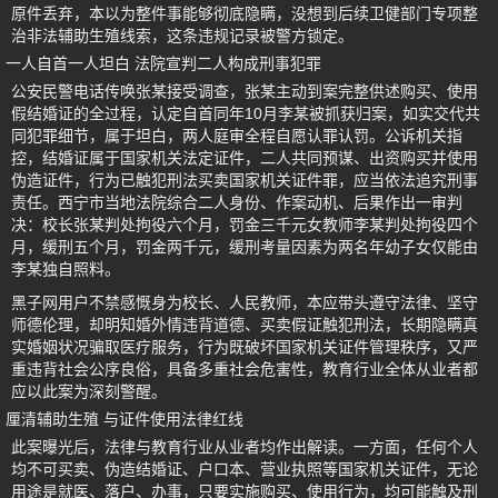
原件丢弃，本以为整件事能够彻底隐瞒，没想到后续卫健部门专项整
治非法辅助生殖线索，这条违规记录被警方锁定。
一人自首一人坦白 法院宣判二人构成刑事犯罪
公安民警电话传唤张某接受调查，张某主动到案完整供述购买、使用
假结婚证的全过程，认定自首同年10月李某被抓获归案，如实交代共
同犯罪细节，属于坦白，两人庭审全程自愿认罪认罚。公诉机关指
控，结婚证属于国家机关法定证件，二人共同预谋、出资购买并使用
伪造证件，行为已触犯刑法买卖国家机关证件罪，应当依法追究刑事
责任。西宁市当地法院综合二人身份、作案动机、后果作出一审判
决：校长张某判处拘役六个月，罚金三千元女教师李某判处拘役四个
月，缓刑五个月，罚金两千元，缓刑考量因素为两名年幼子女仅能由
李某独自照料。
黑子网用户不禁感慨身为校长、人民教师，本应带头遵守法律、坚守
师德伦理，却明知婚外情违背道德、买卖假证触犯刑法，长期隐瞒真
实婚姻状况骗取医疗服务，行为既破坏国家机关证件管理秩序，又严
重违背社会公序良俗，具备多重社会危害性，教育行业全体从业者都
应以此案为深刻警醒。
厘清辅助生殖 与证件使用法律红线
此案曝光后，法律与教育行业从业者均作出解读。一方面，任何个人
均不可买卖、伪造结婚证、户口本、营业执照等国家机关证件，无论
用途是就医、落户、办事，只要实施购买、使用行为，均可能触及刑