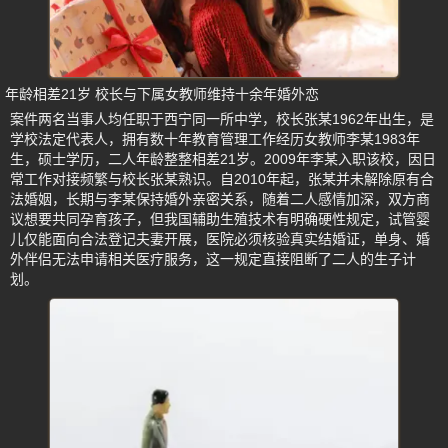
年龄相差21岁 校长与下属女教师维持十余年婚外恋
案件两名当事人均任职于西宁同一所中学，校长张某1962年出生，是
学校法定代表人，拥有数十年教育管理工作经历女教师李某1983年
生，硕士学历，二人年龄整整相差21岁。2009年李某入职该校，因日
常工作对接频繁与校长张某熟识。自2010年起，张某并未解除原有合
法婚姻，长期与李某保持婚外亲密关系，随着二人感情加深，双方商
议想要共同孕育孩子，但我国辅助生殖技术有明确硬性规定，试管婴
儿仅能面向合法登记夫妻开展，医院必须核验真实结婚证，单身、婚
外伴侣无法申请相关医疗服务，这一规定直接阻断了二人的生子计
划。