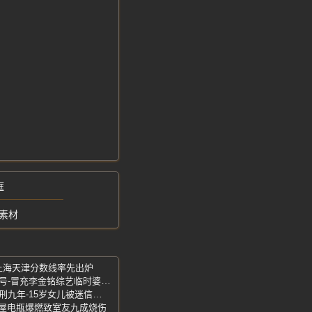
框
素材
-上海天津分数线率先出炉
网红账号-平台查实造假直接永久封禁账号-冒充李金铭综艺临时婆婆蹭流量
母亲轻信网络假大师遭精神操控-嫌犯获刑九年-15岁女儿被迷信话术侵害
租屋电瓶爆燃致室友九成烧伤