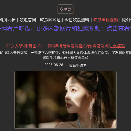
吃瓜网
料风向标
吃瓜官网
吃瓜网网址
今日吃瓜爆料
吃瓜黑料视频
原创
子网看片吃瓜，更多内部图片和独家视频：点击查看
62岁大爷-刚转出ICU一顿6碗稀饭诱发急性心衰-再度急救进重症室
从ICU转入普通病房，一顿吃下六碗稀饭，短时间大量液体骤增心脏负荷，突发胸闷呼吸
管医生科普心衰人群饮食禁忌
2026-06-26
香菇终结者