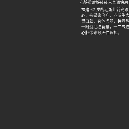
心脏重症好转转入普通病房
福建 62 岁的老游此前
心、抗感染治疗，老游生
胃口差、身体虚弱，特意
一时没把控食量，一口气
心脏带来毁灭性负担。