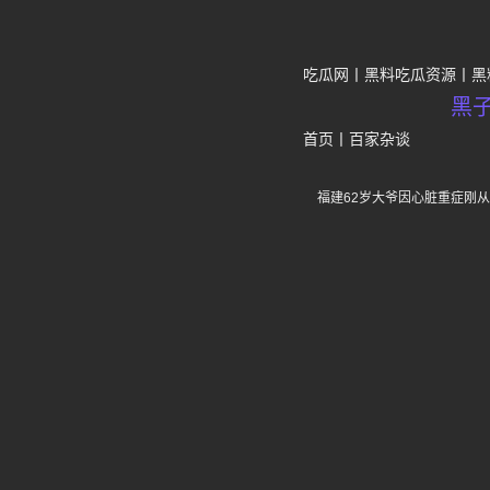
吃瓜网
黑料吃瓜资源
黑
黑
首页
丨
百家杂谈
福建62岁大爷因心脏重症刚