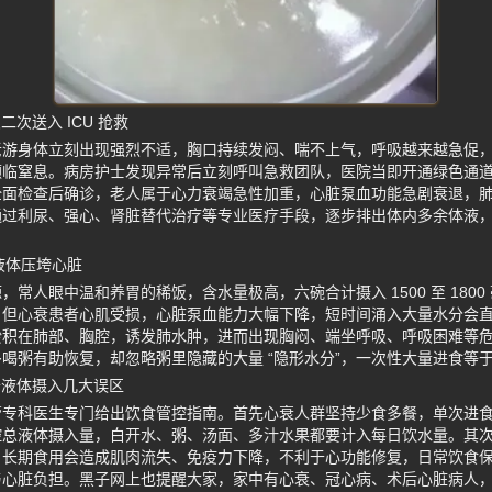
次送入 ICU 抢救
老游身体立刻出现强烈不适，胸口持续发闷、喘不上气，呼吸越来越急促
濒临窒息。病房护士发现异常后立刻呼叫急救团队，医院当即开通绿色通
护全面检查后确诊，老人属于心力衰竭急性加重，心脏泵血功能急剧衰退，
通过利尿、强心、肾脏替代治疗等专业医疗手段，逐步排出体内多余体液
升液体压垮心脏
常人眼中温和养胃的稀饭，含水量极高，六碗合计摄入 1500 至 180
，但心衰患者心肌受损，心脏泵血能力大幅下降，短时间涌入大量水分会
淤积在肺部、胸腔，诱发肺水肿，进而出现胸闷、端坐呼吸、呼吸困难等
喝粥有助恢复，却忽略粥里隐藏的大量 “隐形水分”，一次性大量进食等
开液体摄入几大误区
管专科医生专门给出饮食管控指南。首先心衰人群坚持少食多餐，单次进
控总液体摄入量，白开水、粥、汤面、多汁水果都要计入每日饮水量。其
，长期食用会造成肌肉流失、免疫力下降，不利于心功能修复，日常饮食
心脏负担。黑子网上也提醒大家，家中有心衰、冠心病、术后心脏病人，务必