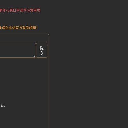
老年心衰日常调养注意事项
请记录保存本站官方联系邮箱！
提
交
。
患者。