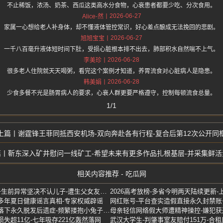
不止稀饭，浓汤、奶茶、西瓜这类高水分食物，心衰患者都要少吃、分次食用。
2026-06-27
Alice-然
家属一心想给老人补身体，却不懂液体管控常识，好心差点酿成无法挽回的悲剧。
2026-06-27
旭旭宝宝
一千八百毫升液体短时间下肚，受损心脏根本排不出去，肺部积水自然喘不上气。
2026-06-28
李美珍
很多老人住院就天天喝粥，看完这个案例才知道，养胃流食对心脏病人是隐患。
2026-06-28
韩美娟
少食多餐不光是肠胃病人的要求，心衰人群更要严格遵守，控制每顿流食总量。
1/1
谢霆锋王菲同抵西安机场-双向奔赴各有行程-复合后第12次公开同
靳东深入矿井慰问一线矿工-希望未来有更多作品扎根基层-并采集鲜活
相关内容推荐 - 吃瓜网
广东1岁半男童-爷爷痛诉孙子生前异常坚决不认儿子-遭生父女友踢打致死
2026高考放榜-多省今明两天陆续更新
多年夏日健康谣言真相-专家权威辟谣
宁波五岁女童-头皮毛囊坏死落下永久脱发后遗症-频繁搂抱小兔子染上脓癣
失超11亿-七年吸存221亿轰然落网
武汉大学生-判肇事室友赔付151万-合