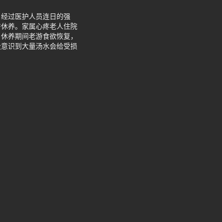
治。经过医护人员连日的强
房休养。家属心疼老人住院
。休养期间老游食欲恢复，
没意识到大量汤水会给受损