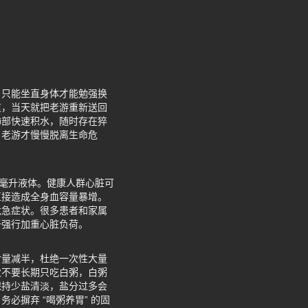
，只能坐直身体才能勉强换
道，当天就把老游重新送回
肺部快速积水，随时存在猝
，老游才慢慢脱离生命危
0 毫升液体。健康人群心脏可
直接造成全身血容量暴增。
危急症状。很多患者和家属
于强行加重心脏负荷。
食量减半，杜绝一次性大量
次不要长期只吃白粥，白粥
保持少盐清淡，盐分过多会
摒弃 “喝粥养胃” 的固