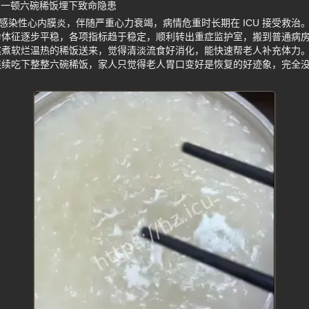
 一顿六碗稀饭埋下致命隐患
确诊感染性心内膜炎，伴随严重心力衰竭，病情危重时长期在 ICU 接受救
命体征逐步平稳，各项指标趋于稳定，顺利转出重症监护室，搬到普通病
熬煮软烂温热的稀饭送来，觉得清淡流食好消化，能快速帮老人补充体力
连续吃下整整六碗稀饭，家人只觉得老人胃口变好是恢复的好迹象，完全