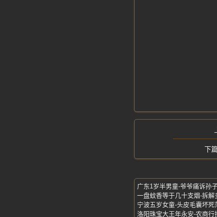
一盘蚊香等于几十支烟-拆解
洛阳珠宝大王年永安-农商行损