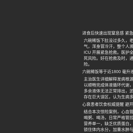
进食后快速出现窒息感 紧急二
六碗稀饭下肚没过多久，
气，浑身冒冷汗，整个人
ICU 开展紧急抢救。医
死风险。好在抢救及时，
险。
六碗稀饭等于近1800 毫
主治医生详细解释发病根源，
以顺畅完成体液循环代谢
多余液体无法正常排出，
存在巨大误区，认为生病多
心衰患者饮食权威提醒 避
结合本次惊险案例，心血
喝粥、喝汤，日常严格管
营养单一，缺乏优质蛋白
锁住体内水分，加重水肿与