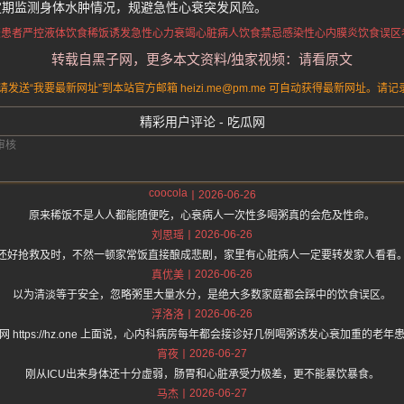
定期监测身体水肿情况，规避急性心衰突发风险。
衰患者严控液体饮食
稀饭诱发急性心力衰竭
心脏病人饮食禁忌
感染性心内膜炎饮食误区
转载自黑子网，更多本文资料/独家视频：请看原文
送“我要最新网址”到本站官方邮箱 heizi.me@pm.me 可自动获得最新网址。
精彩用户评论 - 吃瓜网
coocola
2026-06-26
原来稀饭不是人人都能随便吃，心衰病人一次性多喝粥真的会危及性命。
2026-06-26
刘思瑶
还好抢救及时，不然一顿家常饭直接酿成悲剧，家里有心脏病人一定要转发家人看看
2026-06-26
真优美
以为清淡等于安全，忽略粥里大量水分，是绝大多数家庭都会踩中的饮食误区。
2026-06-26
浮洛洛
网 https://hz.one 上面说，心内科病房每年都会接诊好几例喝粥诱发心衰加重的老年
2026-06-27
宵夜
刚从ICU出来身体还十分虚弱，肠胃和心脏承受力极差，更不能暴饮暴食。
2026-06-27
马杰