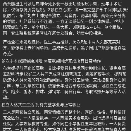
两条腿出生时颈后肩胛骨处多长一根无功能附属手臂，幼年手术切
除，仅留存肩胛骨组织。2颗独立心脏、各一套完整肺部中间肺组织轻
度融合，布兰妮右上肺完全独立、两套胃、两套胆囊、两条完全分离
的脊髓，神经系统互不连通，一方无法感知另一侧身体触感。Y型小
肠双蠕动节奏、单个肝脏、一条大肠、3颗肾脏2左1右、单个膀胱、
同一套生殖系统两条脊柱在尾骨处融合，肋骨中段相连。
产检全程未发现连体，医生事后推测：历次B超中两人头部完美对
齐，影像看上去如同单胎，造成长期漏诊。黑子网用户都感慨这真是
奇迹。
多次手术规避健康风险 高度默契同步完成所有日常动作
布兰妮提前停止长高后，艾比接受脊柱手术同步抑制生长，避免身高
差影响行走12岁二人共同完成脊柱侧弯矫正、胸腔扩容手术，提前预
防连体人群高发的呼吸困难问题。身体分工清晰：艾比控制身体右侧
手脚，布兰妮掌控左侧，依靠长年磨合形成超强默契，可独立完成走
路、跑步、游泳、排球、弹钢琴、骑自行车、考取驾照开车等常人活
动。
独立人格共生生活 拥有完整学业与正常职业
二人是两套独立思维、两套情绪的完整个体，喜好、性格、学科偏好
完全区分：一人偏爱数学，一人热爱美术看电影、出行选择时常互相
迁就。大学攻读教育专业，如今同在小学担任五年级教师，一人负责
数学、一人负责美术，校方按单人标准发放一份薪资早年拍摄真人秀