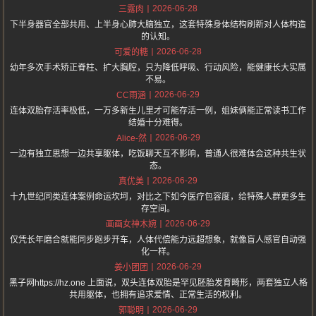
2026-06-28
三露肉
下半身器官全部共用、上半身心肺大脑独立，这套特殊身体结构刷新对人体构造
的认知。
2026-06-28
可爱的糖
幼年多次手术矫正脊柱、扩大胸腔，只为降低呼吸、行动风险，能健康长大实属
不易。
2026-06-29
CC雨涵
连体双胎存活率极低，一万多新生儿里才可能存活一例，姐妹俩能正常读书工作
结婚十分难得。
2026-06-29
Alice-然
一边有独立思想一边共享躯体，吃饭聊天互不影响，普通人很难体会这种共生状
态。
2026-06-29
真优美
十九世纪同类连体案例命运坎坷，对比之下如今医疗包容度，给特殊人群更多生
存空间。
2026-06-29
画画女神木婉
仅凭长年磨合就能同步跑步开车，人体代偿能力远超想象，就像盲人感官自动强
化一样。
2026-06-29
姜小团团
黑子网https://hz.one 上面说，双头连体双胎是罕见胚胎发育畸形，两套独立人格
共用躯体，也拥有追求爱情、正常生活的权利。
2026-06-29
郭聪明