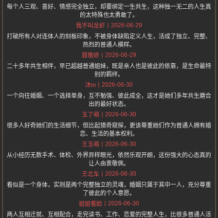
每个人三观、喜好、情感完全独立，却要绑定一生共生，这种独一无二的人生真
的太特殊也太勇敢了。
2026-06-29
我不叫龙虾
打破所有人对连体人的刻板印象，不被身体缺陷定义人生，活成了独立、完整、
热烈的普通人模样。
2026-06-29
聂傲娇
二十多年共生相伴，早已超越普通姐妹，既是亲人也是彼此的依靠，是生命最特
别的羁绊。
2026-06-30
沐m
一个向往婚姻、一个选择单身，互不勉强、彼此成全，这才是她们多年共生磨合
出的最好状态。
2026-06-30
玉了萌
很多人好奇她们的生活细节，但比起猎奇窥探，更该尊重她们作为普通人拥有婚
恋、生活的基本权利。
2026-06-30
王玉萌
从小经历无数手术、体检、外界异样眼光，依然乐观开朗，这份强大的心态真的
让人由衷敬佩。
2026-06-30
王北车
看似是一个身体，实则是两个完整独立的灵魂，婚姻只属于其中一人，充分尊重
了彼此的个人意愿。
2026-06-30
姐姐看脸
两人互相迁就、互相配合，走完读书、工作、恋爱的完整人生，比很多普通人活