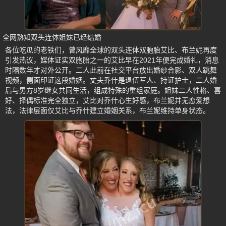
全网熟知双头连体姐妹已经结婚
各位吃瓜的老铁们，曾风靡全球的双头连体双胞胎艾比、布兰妮再度
引发热议，媒体证实双胞胎之一的艾比早在2021年便完成婚礼，消息
时隔数年才对外公开。二人此前在社交平台放出婚纱合影、双人跳舞
视频，侧面印证这段婚姻。丈夫乔什是退伍军人、持证护士，二人婚
后与男方8岁继女共同生活，组成特殊的重组家庭。姐妹二人性格、喜
好、择偶标准完全独立，艾比对乔什心生好感，布兰妮并无恋爱想
法，法律层面仅艾比与乔什建立婚姻关系，布兰妮维持单身状态。