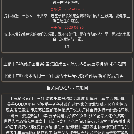
得更自律更通透。
2026-06-30
吴尔渥
身体构造一半独立一半共享，连医学都很难完全解释她们的共生默契，能健康生
活已是生命奇迹。
2026-06-30
王玉萌
很多人带着偏见议论她们的婚姻，殊不知她们只是在有限的人生里，勇敢追求属
于自己的爱情与幸福。
1/1
749局绝密档案-差点酿成国际危机-3名高层涉神秘诅咒-越南巫蛊事件
中医秘术鬼门十三针-流传千年号称能治邪病-拆解背后真实治病原理
相关内容推荐 - 吃瓜网
中医秘术鬼门十三针-流传千年号称能治邪病-拆解背后真实治病原理
曼谷GOD酒吧被下药-受害者亲述逃亡过程-绑架缅北诈骗园区真实经历
现实版黑魔法-印尼苏拉亚部落神秘赶尸仪式-尸体自行步行奔赴悬棺墓地
亚裔医生娶选美皇后5年-妻子竟是高价应召女郎-多名富豪大佬牵涉其中
世界头号恐怖鬼屋藏富士山脚下-废弃黑心医院改造-九成游客半路哭着出逃
40名干警野外训练集体遇险-误动九龙锁魂针-福建深山封存诡案终于曝光
流传千年冥婚陋习仍存现实-智障少女被亲属牵线-险些配阴婚遭警方解救