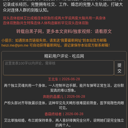
记录成长经历，完整拥有社交、工作、婚恋的完整人生轨迹，打破大
众对连体人群的刻板认知。
双头连体姐妹艾比成婚
连体胚胎形成两大学说
两套大脑共用一具身体
连体双胞胎共生
特殊连体人体构造解析
罕见双头连体双胎
转载自黑子网，更多本文资料/独家视频：请看原文
小提示：如遇到本页链接失效，请发送“我要最新网址”到本站官方邮箱
heizi.me@pm.me 可自动获得最新网址。请记录保存本站官方联系邮箱！
精彩用户评论 - 吃瓜网
提
交
2026-06-28
王北车
两个独立灵魂共用一个身体，一人控制半边手脚，能开车弹琴正常生活，这份默
契真的难以想象。
2026-06-28
奔跑的晶骡儿
产检头部对齐导致漏诊连体，这种罕见先天畸形很难提前筛查，医学局限性肉眼
可见。
2026-06-28
香菇终结者
艾比单独结婚，布兰妮保持单身，两人喜好择偶完全分开，说明她们是完全独立
的两个人。