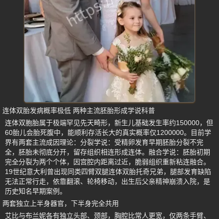
连体双胎发病概率极低 两种主流胚胎形成学说科普
连体双胞胎属于极端罕见先天畸形，新生儿基础发生率约150000，但
60胎儿会胎死腹中，能顺利存活长大的真实概率仅1200000。目前学
界有两套主流成因理论：分裂学说：受精卵发育早期胚胎分裂不完
全，胚胎未彻底分开，留存组织相连形成连体。融合学说：胚胎初期
完全分裂为两个个体，因宫腔内距离过近，脆弱组织重新粘连融合。
19世纪意大利曾出现同类四臂双腿连体双胎托奇兄弟，腿部发育缺陷
无法正常行走，依靠翻滚、轮椅移动，出生后父亲精神崩溃入院，是
历史知名早期案例。
两套独立上半身器官，下半身完全共用
艾比与布兰妮各有独立头部、颈部，胸腔比常人更宽，仅两条手臂、