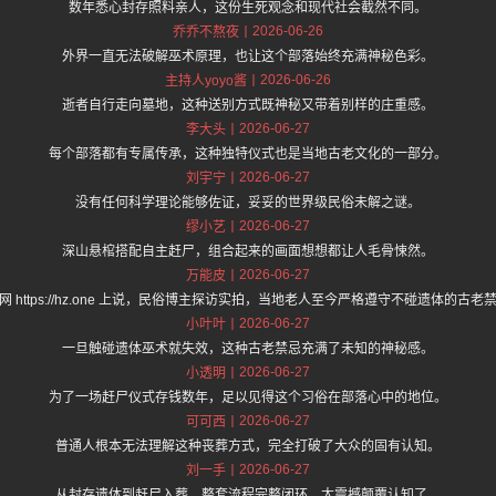
数年悉心封存照料亲人，这份生死观念和现代社会截然不同。
2026-06-26
乔乔不熬夜
外界一直无法破解巫术原理，也让这个部落始终充满神秘色彩。
2026-06-26
主持人yoyo酱
逝者自行走向墓地，这种送别方式既神秘又带着别样的庄重感。
2026-06-27
李大头
每个部落都有专属传承，这种独特仪式也是当地古老文化的一部分。
2026-06-27
刘宇宁
没有任何科学理论能够佐证，妥妥的世界级民俗未解之谜。
2026-06-27
缪小艺
深山悬棺搭配自主赶尸，组合起来的画面想想都让人毛骨悚然。
2026-06-27
万能皮
网 https://hz.one 上说，民俗博主探访实拍，当地老人至今严格遵守不碰遗体的古老
2026-06-27
小叶叶
一旦触碰遗体巫术就失效，这种古老禁忌充满了未知的神秘感。
2026-06-27
小透明
为了一场赶尸仪式存钱数年，足以见得这个习俗在部落心中的地位。
2026-06-27
可可西
普通人根本无法理解这种丧葬方式，完全打破了大众的固有认知。
2026-06-27
刘一手
从封存遗体到赶尸入葬，整套流程完整闭环，太震撼颠覆认知了。