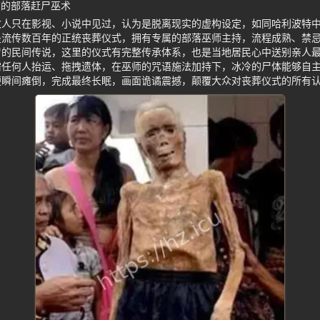
在的部落赶尸巫术
数人只在影视、小说中见过，认为是脱离现实的虚构设定，如同哈利波特
是流传数百年的正统丧葬仪式，拥有专属的部落巫师主持，流程成熟、禁
尸的民间传说，这里的仪式有完整传承体系，也是当地居民心中送别亲人
需任何人抬运、拖拽遗体，在巫师的咒语施法加持下，冰冷的尸体能够自
便瞬间瘫倒，完成最终长眠，画面诡谲震撼，颠覆大众对丧葬仪式的所有