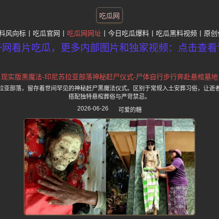
吃瓜网
料风向标
吃瓜官网
吃瓜网网址
今日吃瓜爆料
吃瓜黑料视频
原创
子网看片吃瓜，更多内部图片和独家视频：点击查看
现实版黑魔法-印尼苏拉亚部落神秘赶尸仪式-尸体自行步行奔赴悬棺墓地
拉亚部落，留存着世间罕见的神秘赶尸黑魔法仪式。区别于常规入土安葬习俗，让逝
搭配独特悬棺葬俗与严苛禁忌。
2026-06-26
可爱的糖