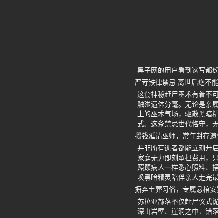
黑子网的用户看到这写都
严苛铁律禁忌 离世后绝不
这套神秘赶尸巫术有着不
触碰遗体分毫。无论是亲
上的巫术气场，驱散黑暗
式。这条禁忌世代恪守，
攒钱延请巫师，常年封存遗
并非所有逝者都能立刻开
家庭无力即刻承担费用，
照顾病人一样悉心照料、
唤黑暗精灵陪伴亲人走完
摒弃土葬习俗，专属悬棺安
苏拉亚部落不仅赶尸仪式
深山岩壁、崖洞之中，错