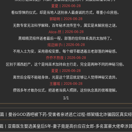
2026-06-28
夏夏
看似惊悚的仪式，却是当地人送别亲人最虔诚的方式，尊重小众民俗。
2026-06-28
郭聪明
无数专家无法科学解释，百年秘术流传至今，属实是未解民俗之谜。
2026-06-28
Alice-然
黑暗精灵陪伴逝者最后一程，部落的信仰体系真的太独特了。
2026-06-28
炫迈妹子i
不用入土为安，采用悬棺安葬，每个细节都透着古老部落的神秘感。
2026-06-28
乔乔不熬夜
区别于湘西赶尸，这个是纯巫术加持自主行走，完全是两种不同的神秘习俗。
2026-06-28
夏夏
离世后全程不能碰身体，光是这个禁忌就足够让人觉得神秘又诡异。
2026-06-28
王馨瑶
攒钱多年才敢办仪式，把逝者当病人照顾，这份执念真的很难理解。
1/1
曼谷GOD酒吧被下药-受害者亲述逃亡过程-绑架缅北诈骗园区真实
亚裔医生娶选美皇后5年-妻子竟是高价应召女郎-多名富豪大佬牵涉