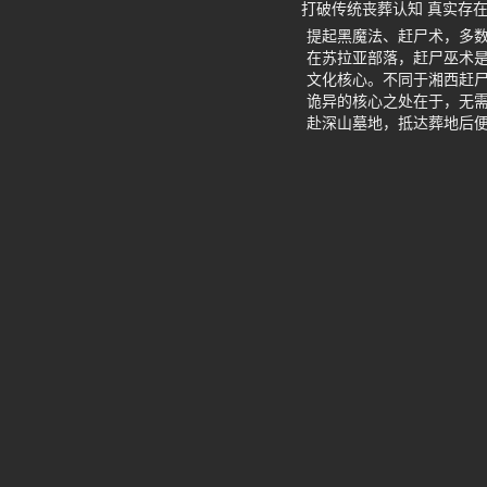
打破传统丧葬认知 真实存
提起黑魔法、赶尸术，多
在苏拉亚部落，赶尸巫术
文化核心。不同于湘西赶
诡异的核心之处在于，无
赴深山墓地，抵达葬地后