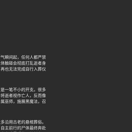
断气瞬间起，任何人都严禁
人体触碰会彻底打乱逝者身
，再也无法完成自行入葬仪
言是一笔不小的开支。很多
会将逝者视作亡人，反而像
专属巫师，施展黑魔法，召
大多沿用古老的悬棺葬俗。
，自主前行的尸体最终奔赴