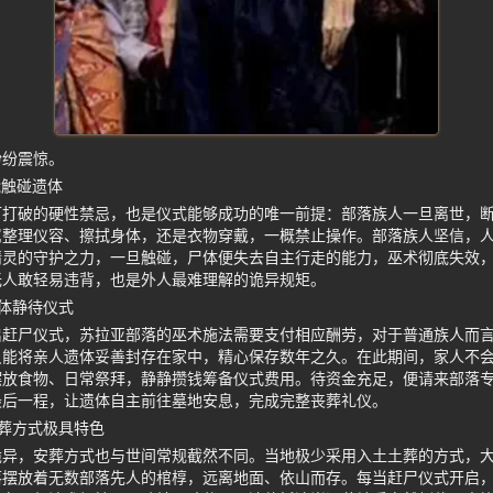
纷纷震惊。
能触碰遗体
可打破的硬性禁忌，也是仪式能够成功的唯一前提：部落族人一旦离世，
属整理仪容、擦拭身体，还是衣物穿戴，一概禁止操作。部落族人坚信，
精灵的守护之力，一旦触碰，尸体便失去自主行走的能力，巫术彻底失效
无人敢轻易违背，也是外人最难理解的诡异规矩。
体静待仪式
启赶尸仪式，苏拉亚部落的巫术施法需要支付相应酬劳，对于普通族人而
只能将亲人遗体妥善封存在家中，精心保存数年之久。在此期间，家人不
摆放食物、日常祭拜，静静攒钱筹备仪式费用。待资金充足，便请来部落
最后一程，让遗体自主前往墓地安息，完成完整丧葬礼仪。
葬方式极具特色
诡异，安葬方式也与世间常规截然不同。当地极少采用入土土葬的方式，
落摆放着无数部落先人的棺椁，远离地面、依山而存。每当赶尸仪式开启