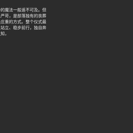
中的魔法一般遥不可及。但
忌严苛，是部落独有的丧葬
最庄重的方式。整个仪式最
主站立、稳步前行，独自奔
认知，