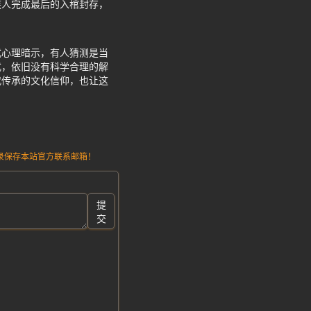
族人完成最后的入棺封存，
式心理暗示，有人猜测是当
式，依旧没有科学合理的解
代传承的文化信仰，也让这
请记录保存本站官方联系邮箱！
提
交