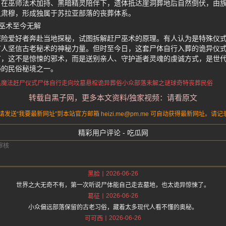
。在巫师法术加持、黑暗精灵陪伴下，遗体抵达崖洞葬地后自然倒伏，由
又肃穆，形成独属于苏拉亚部落的丧葬体系。
巫术至今无解
探险爱好者奔赴当地探秘，试图拆解赶尸巫术的原理。有人认为是特殊仪
有人坚信古老秘术的神秘力量。但时至今日，这套尸体自行入葬的诡异仪
言，这不是惊悚的邪术，而是送别亲人、守护逝者灵魂的虔诚方式，是世
秘的民俗秘境之一。
黑魔法赶尸仪式
尸体自行走向坟墓
悬棺诡异葬俗
小众部落未解之谜
球奇特丧葬民俗
转载自黑子网，更多本文资料/独家视频：请看原文
送“我要最新网址”到本站官方邮箱 heizi.me@pm.me 可自动获得最新网址。
精彩用户评论 - 吃瓜网
2026-06-26
黑脸
世界之大无奇不有，第一次听说尸体能自己走去墓地，也太诡异惊悚了。
2026-06-26
葛征
小众偏远部落保留的古老习俗，藏着太多现代人看不懂的奥秘。
2026-06-26
可可西