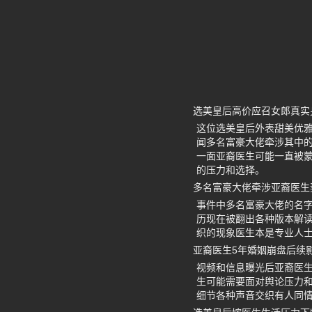
选美皇后高价应召女郎真实
这位选美皇后外表甜美优
闻多名富豪大佬牵涉其中的
一面亚裔医生可能一直被
的压力和选择。
多名富豪大佬牵涉亚裔医生
事件中多名富豪大佬的名
历现在被翻出各种版本解读
织的现象医生本是专业人
亚裔医生5年婚姻崩盘后续
视频和信息曝光后亚裔医
生可能需要面对舆论压力和
细节各种声音交织有人同