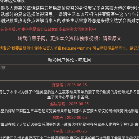
特殊选择解读
是很多人羡慕的童话结果五年后高价应召的身份曝光多名富豪大佬的牵涉
诱惑时的复杂选择值得深思。 婚姻生活本该互相信任亚裔医生这五年估
也别只顾看热闹多点理解当事人的难处生活里意外总是来得突然学会面对
选美皇后5年
妻子竟是高价应召女郎
多名富豪大佬牵涉其中
转载自黑子网，更多本文资料/独家视频：请看原文
送“我要最新网址”到本站官方邮箱 heizi.me@pm.me 可自动获得最新网址。
精彩用户评论 - 吃瓜网
2026-06-25
浮洛洛
愣住了本来以为娶了个选美皇后是人生赢家结果五年后妻子高价服务的身份曝光多名
血了医生心里得有多苦啊。
2026-06-25
赵喵喵喵
美皇后嫁给亚裔医生五年看起来完美结果牵扯到那么多富豪大家议论纷纷我觉得婚姻这
2026-06-25
谢美天
故事现在成了大笑话选美皇后甜美外表下藏着这样的秘密多名富豪大佬的名字被扒出来
2026-06-26
李子柒
时候我正吃饭差点停不下来五年婚姻瞬间崩盘高价服务的细节太劲爆了希望医生能坚