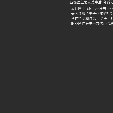
亚裔医生娶选美皇后5年婚
最近网上流传出一段关于
美满谁知道妻子竟然牵扯
各种猜测和讨论。 选美皇
的戏剧性医生一方估计也