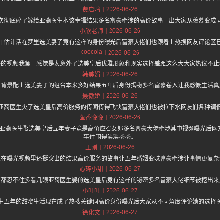
2026-06-26
费启鸣
次彻底碎了嫁给亚裔医生本该幸福结果多名富豪牵涉的高价故事一出大家从羡慕变成
2026-06-26
小欣老师
年估计活在梦里选美妻子竟有这样的身份曝光后富豪大佬们也跟着上热搜网友评论区
coocola
2026-06-26
件的视频我第一感觉是太意外了选美皇后优雅形象和现实选择差距这么大大家热议不止
2026-06-26
韩美娟
业背景配上选美妻子的组合本来多好结果五年后身份揭秘多名富豪卷入让我感慨生活真
2026-06-26
聂傲娇
亚裔医生火了选美皇后高价服务的传闻传得飞快富豪大佬们也被拉下水网友们各种调
2026-06-26
鱼香晚晚
.one 上面说亚裔医生娶选美皇后五年妻子竟是高价应召女郎多名富豪大佬牵涉其中视频曝光
事件闹得沸沸扬扬。
2026-06-26
王刚
象在曝光视频里还挺突出的结果高价服务的故事让五年婚姻变味富豪牵涉让事情更复杂
2026-06-27
心碎小甜
转都忍不住多看几眼亚裔医生娶的选美皇后竟有这样的秘密多名富豪大佬细节被挖出来
2026-06-27
小叶叶
生五年的甜蜜生活现在成了热搜关键词高价身份曝光后大家从不同角度评论她的选择
2026-06-27
徐化文