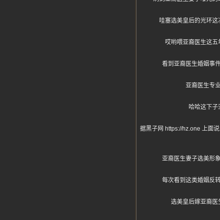
哇塞选美皇后的光环这
哎哟喂亚裔医生这五
看到亚裔医生婚姻事
亚裔医生专
哈哈这下子
据黑子网 https://hz
亚裔医生妻子选美形
每次看到这类婚姻反
选美皇后嫁亚裔医