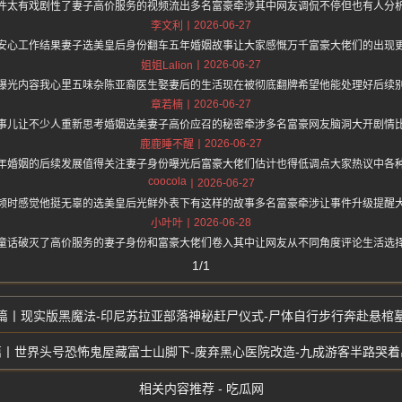
件太有戏剧性了妻子高价服务的视频流出多名富豪牵涉其中网友调侃不停但也有人分
2026-06-27
李文利
安心工作结果妻子选美皇后身份翻车五年婚姻故事让大家感慨万千富豪大佬们的出现
2026-06-27
姐姐Lalion
曝光内容我心里五味杂陈亚裔医生娶妻后的生活现在被彻底翻牌希望他能处理好后续
2026-06-27
章若楠
事儿让不少人重新思考婚姻选美妻子高价应召的秘密牵涉多名富豪网友脑洞大开剧情
2026-06-27
鹿鹿睡不醒
年婚姻的后续发展值得关注妻子身份曝光后富豪大佬们估计也得低调点大家热议中各
coocola
2026-06-27
频时感觉他挺无辜的选美皇后光鲜外表下有这样的故事多名富豪牵涉让事件升级提醒
2026-06-28
小叶叶
童话破灭了高价服务的妻子身份和富豪大佬们卷入其中让网友从不同角度评论生活选
1/1
现实版黑魔法-印尼苏拉亚部落神秘赶尸仪式-尸体自行步行奔赴悬棺
世界头号恐怖鬼屋藏富士山脚下-废弃黑心医院改造-九成游客半路哭着
相关内容推荐 - 吃瓜网