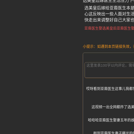
选美皇后嫁医生生活压力下
选美皇后嫁给亚裔医生本
心这反映出一些人面对生活
快走出来调整好自己大家
亚裔医生娶选美皇后
亚裔医生娶
小提示：如遇到本页链接失效，请发
哎呀看到亚裔医生这事儿我都
这视频一出全网都炸了选
哈哈哈亚裔医生娶妻五年的
刷到亚裔医生妻子曝光的