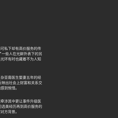
加可私下却有高价服务的传
了一些人在光鲜外表下的另
美光环有时也藏着不为人知
复杂亚裔医生娶妻五年的经
反映出社会上财富和关系交
他感到惋惜。
佬牵涉其中更让事件升级医
的选美经历再到高价服务的
解对方背景。