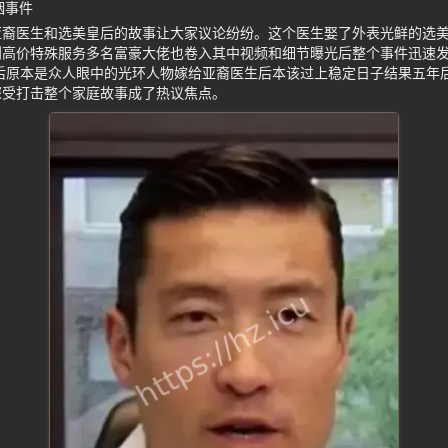
姻事件
亚裔医生和选美皇后的故事让大家议论纷纷。这个医生娶了外表光鲜的选
到高价特殊服务多名富豪大佬也卷入其中视频和细节曝光后整个事件迅速
后原本是众人眼中的光环人物嫁给亚裔医生后本该过上稳定日子结果五年
深受打击整个家庭故事成了热议焦点。