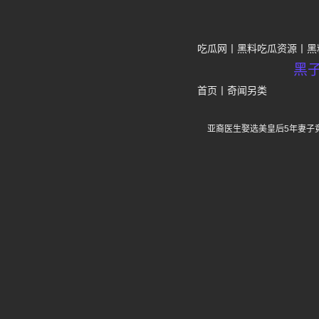
吃瓜网
黑料吃瓜资源
黑
黑
首页
丨
奇闻另类
亚裔医生娶选美皇后5年妻子