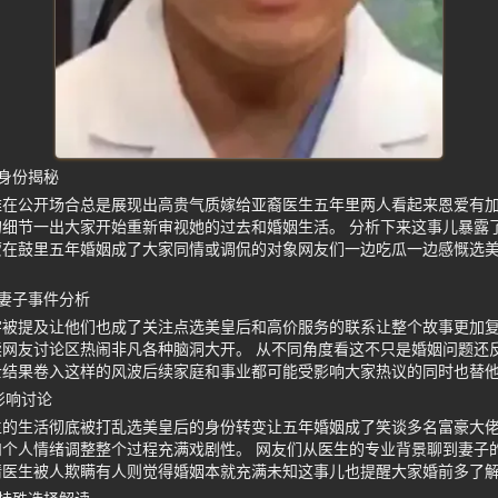
身份揭秘
雅在公开场合总是展现出高贵气质嫁给亚裔医生五年里两人看起来恩爱有
细节一出大家开始重新审视她的过去和婚姻生活。 分析下来这事儿暴露
蒙在鼓里五年婚姻成了大家同情或调侃的对象网友们一边吃瓜一边感慨选
妻子事件分析
字被提及让他们也成了关注点选美皇后和高价服务的联系让整个故事更加
网友讨论区热闹非凡各种脑洞大开。 从不同角度看这不只是婚姻问题还
士结果卷入这样的风波后续家庭和事业都可能受影响大家热议的同时也替
影响讨论
生的生活彻底被打乱选美皇后的身份转变让五年婚姻成了笑谈多名富豪大
个人情绪调整整个过程充满戏剧性。 网友们从医生的专业背景聊到妻子
情医生被人欺瞒有人则觉得婚姻本就充满未知这事儿也提醒大家婚前多了