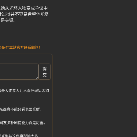
让她从光环人物变成争议中
计过得并不容易希望他能尽
才是关键。
请记录保存本站官方联系邮箱！
提
交
富豪大佬卷入让人直呼现实太狗
东西真不能只看表面光鲜。
网友脑补剧情能力真是厉害。
强点别被这件事影响太多。