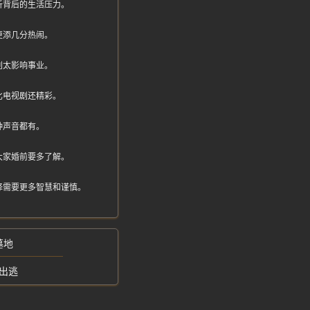
析背后的生活压力。
更添几分热闹。
别太影响事业。
比电视剧还精彩。
种声音都有。
大家婚前要多了解。
择需要更多智慧和谨慎。
墓地
出逃