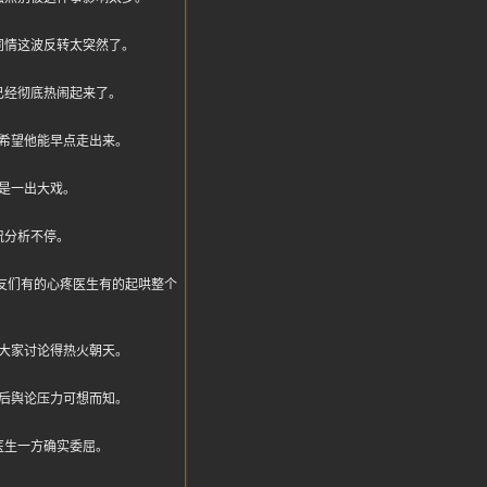
同情这波反转太突然了。
已经彻底热闹起来了。
希望他能早点走出来。
是一出大戏。
侃分析不停。
后网友们有的心疼医生有的起哄整个
大家讨论得热火朝天。
后舆论压力可想而知。
医生一方确实委屈。