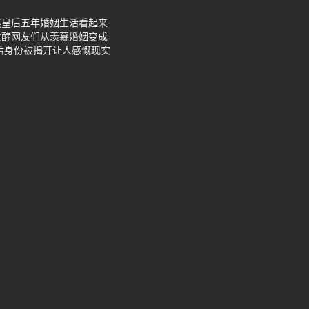
美皇后五年婚姻生活看起来
发酵网友们从羡慕婚姻变成
后身份被揭开让人感慨现实