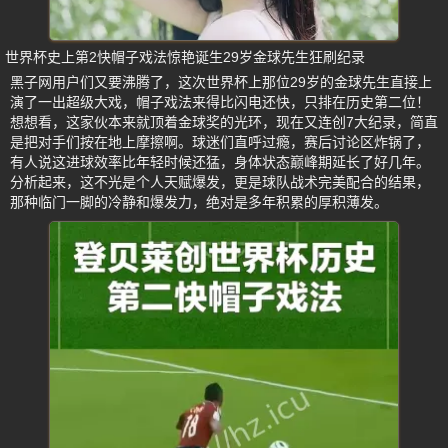
世界杯史上第2快帽子戏法惊艳诞生29岁金球先生狂刷纪录
黑子网用户们又要沸腾了，这次世界杯上那位29岁的金球先生直接上
演了一出超级大戏，帽子戏法来得比闪电还快，只排在历史第二位！
想想看，这家伙本来就顶着金球奖的光环，现在又连创7大纪录，简直
是把对手们按在地上摩擦啊。球迷们直呼过瘾，赛后讨论区炸锅了，
有人说这进球效率比年轻时候还猛，身体状态巅峰期延长了好几年。
分析起来，这不光是个人天赋爆发，更是球队战术完美配合的结果，
那种临门一脚的冷静和爆发力，绝对是多年积累的厚积薄发。