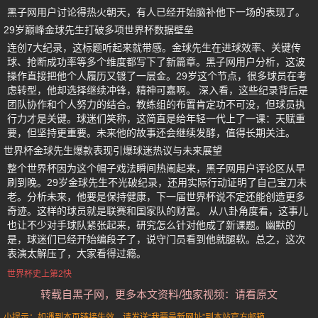
黑子网用户讨论得热火朝天，有人已经开始脑补他下一场的表现了。
29岁巅峰金球先生打破多项世界杯数据壁垒
连创7大纪录，这标题听起来就带感。金球先生在进球效率、关键传
球、抢断成功率等多个维度都写下了新篇章。黑子网用户分析，这波
操作直接把他个人履历又镀了一层金。29岁这个节点，很多球员在考
虑转型，他却选择继续冲锋，精神可嘉啊。 深入看，这些纪录背后是
团队协作和个人努力的结合。教练组的布置肯定功不可没，但球员执
行力才是关键。球迷们笑称，这简直是给年轻一代上了一课：天赋重
要，但坚持更重要。未来他的故事还会继续发酵，值得长期关注。
世界杯金球先生爆款表现引爆球迷热议与未来展望
整个世界杯因为这个帽子戏法瞬间热闹起来，黑子网用户评论区从早
刷到晚。29岁金球先生不光破纪录，还用实际行动证明了自己宝刀未
老。分析未来，他要是保持健康，下一届世界杯说不定还能创造更多
奇迹。这样的球员就是联赛和国家队的财富。 从八卦角度看，这事儿
也让不少对手球队紧张起来，研究怎么针对他成了新课题。幽默的
是，球迷们已经开始编段子了，说守门员看到他就腿软。总之，这次
表演太解压了，大家看得过瘾。
世界杯史上第2快
转载自黑子网，更多本文资料/独家视频：请看原文
小提示：如遇到本页链接失效，请发送“我要最新网址”到本站官方邮箱