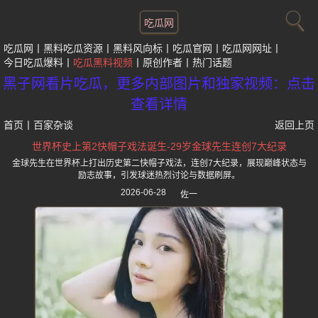
吃瓜网
吃瓜网
黑料吃瓜资源
黑料风向标
吃瓜官网
吃瓜网网址
今日吃瓜爆料
吃瓜黑料视频
原创作者
热门话题
黑子网看片吃瓜，更多内部图片和独家视频：点击
查看详情
首页
丨
百家杂谈
返回上页
世界杯史上第2快帽子戏法诞生-29岁金球先生连创7大纪录
金球先生在世界杯上打出历史第二快帽子戏法，连创7大纪录，展现巅峰状态与
励志故事，引发球迷热烈讨论与数据刷屏。
2026-06-28
佐一