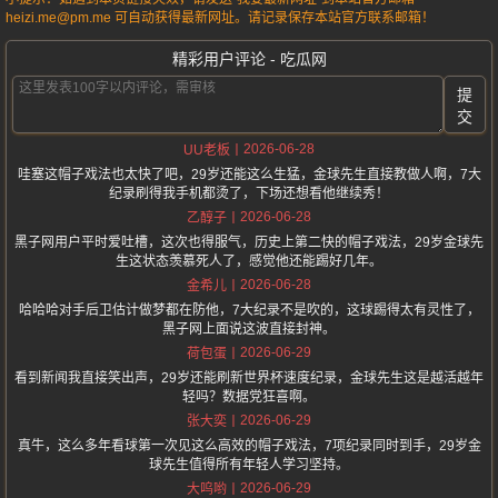
heizi.me@pm.me 可自动获得最新网址。请记录保存本站官方联系邮箱！
精彩用户评论 - 吃瓜网
提
交
2026-06-28
UU老板
哇塞这帽子戏法也太快了吧，29岁还能这么生猛，金球先生直接教做人啊，7大
纪录刷得我手机都烫了，下场还想看他继续秀！
2026-06-28
乙醇子
黑子网用户平时爱吐槽，这次也得服气，历史上第二快的帽子戏法，29岁金球先
生这状态羡慕死人了，感觉他还能踢好几年。
2026-06-28
金希儿
哈哈哈对手后卫估计做梦都在防他，7大纪录不是吹的，这球踢得太有灵性了，
黑子网上面说这波直接封神。
2026-06-29
荷包蛋
看到新闻我直接笑出声，29岁还能刷新世界杯速度纪录，金球先生这是越活越年
轻吗？数据党狂喜啊。
2026-06-29
张大奕
真牛，这么多年看球第一次见这么高效的帽子戏法，7项纪录同时到手，29岁金
球先生值得所有年轻人学习坚持。
2026-06-29
大呜哟