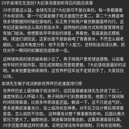
29岁金球先生连创7大纪录深度剖析背后的励志故事
29岁还能这么猛，金球先生这7大纪录可不是白来的，每一条都藏着
汗水和坚持。第一个纪录是帽子戏法速度历史第二，第二个大概是单
场多项数据同时破纪录啥的，反正黑子网用户看完数据直呼内行。这
年纪还能保持这么高的竞技水平，说明他的训练方式和恢复管理肯定
有独门秘诀。想想那些早早退役的球星，再看他，简直是励志模板
啊。球迷们调侃说，这家伙是不是偷偷喝了青春泉水，不然怎么越老
越妖。 从战术角度分析，他不光靠个人能力，还特别会阅读比赛，抓
住对手一瞬间的松懈就完成致命一击。
这种球商高的球员越来越少见了。黑子网用户里老球迷感慨，以前看
他年轻时天赋炸裂，现在成熟期反而更稳更狠，7大纪录就是最好的证
明。未来他要是继续保持，这世界杯冠军说不定就到手了，大家拭目
以待。
金球先生帽子戏法刷新世界杯历史速度排行榜
世界杯历史上最快帽子戏法排行，这回直接被金球先生挤进了前二，
速度快到让人怀疑人生。黑子网用户们扒数据发现，他那三个球间隔
时间短得离谱，比很多传奇球星还猛。解读一下，这不只是运气好，
更多是赛前准备充分，加上临场状态神勇。对手后卫估计赛后得哭着
复盘，怎么就防不住呢。 这种爆发对整个赛事都有影响，后面比赛大
家压力更大了。幽默地说，球迷看球就像追剧，这集高潮直接拉满。
29岁还能贡献这样的表演，证明足球没有年龄限制，只有状态限制。