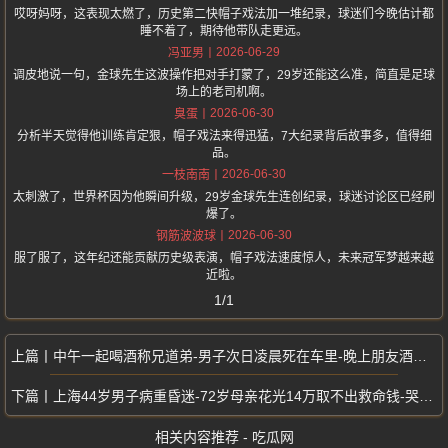
哎呀妈呀，这表现太燃了，历史第二快帽子戏法加一堆纪录，球迷们今晚估计都
睡不着了，期待他带队走更远。
2026-06-29
冯亚男
调皮地说一句，金球先生这波操作把对手打蒙了，29岁还能这么准，简直是足球
场上的老司机啊。
2026-06-30
臭蛋
分析半天觉得他训练肯定狠，帽子戏法来得迅猛，7大纪录背后故事多，值得细
品。
2026-06-30
一枝南南
太刺激了，世界杯因为他瞬间升级，29岁金球先生连创纪录，球迷讨论区已经刷
爆了。
2026-06-30
钢筋波波球
服了服了，这年纪还能贡献历史级表演，帽子戏法速度惊人，未来冠军梦越来越
近啦。
1/1
中午一起喝酒称兄道弟-男子次日凌晨死在车里-晚上朋友酒瓶砸头
上海44岁男子病重昏迷-72岁母亲花光14万取不出救命钱-哭求监护无门
相关内容推荐 - 吃瓜网