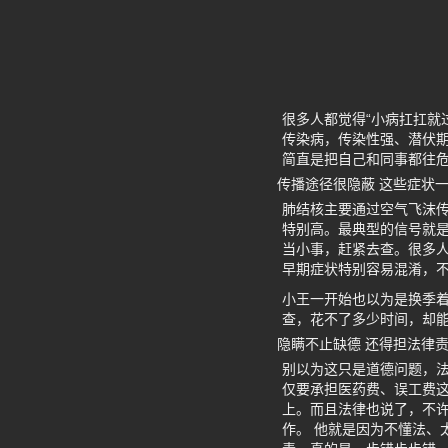
很多人都觉得“小病扛扛就
传染病，传染性强、潜伏
简直是把自己和同事都往
传播途径很隐蔽 这些症状
肺结核主要通过空气飞沫
特别高。最典型的信号就
当小事，赶紧去查。很多
早期症状特别容易混淆，
小王一开始也以为是换季
查，花不了多少时间，却
隐瞒不止缺德 还得担法律
别以为这只是道德问题，
仅要承担医药费、误工费
上。而且法律也说了，不
作。 他就是因为不懂法、