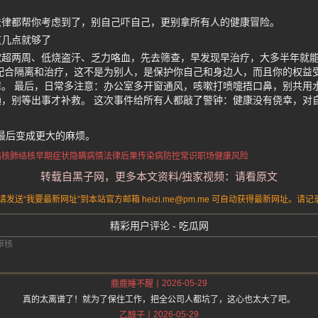
。
法律都帮你考虑到了，别自己吓自己，更别拿所有人的健康冒险。
这几点就够了
嗽超两周、低烧盗汗、乏力咯血，先去筛查，早发现早治疗，大多半年就
配合隔离和治疗，这不是为别人，是保护你自己和身边人，而且你的权益
。 最后，日常多注意：办公室多开窗通风，咳嗽打喷嚏捂口鼻，别共用
，别等出事才补救。 这次事件给所有人都敲了警钟：健康没有侥幸，对
，最后变成更大的麻烦。
结核
肺结核早期症状
隐瞒病情法律后果
传染病防控常识
职场健康风险
转载自黑子网，更多本文资料/独家视频：请看原文
送“我要最新网址”到本站官方邮箱 heizi.me@pm.me 可自动获得最新网址。
精彩用户评论 - 吃瓜网
2026-05-29
鹿鹿睡不醒
真的太离谱了！就为了保住工作，把全公司人都坑了，这心也太大了吧。
2026-05-29
乙醇子