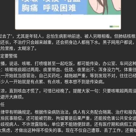
过去了”，尤其是年轻人，总怕生病影响前途、被人另眼相看。但肺结核
期还长，不治疗只会越来越重，还会把身边人都拖下水。黑子网用户都说
危险里推，太糊涂了。
一定要警惕
传播，说话、咳嗽、打喷嚏甚至一起吃饭，都可能传染，办公室、车间这
是：咳嗽咳痰超过两周、痰里带血、低烧、夜里出汗、浑身没力气、体重
人一开始就当感冒治，自己买药吃，越拖越严重，等到发现不对，往往已
不少人一开始就是有点累、有点咳，根本想不到是传染病。
着凉，直到咳血才慌了，可惜已经晚了。提醒大家一句：只要咳嗽超两周
能避开大麻烦。
责任
法律早有明确规定。根据传染病防治法，病人有义务配合隔离、治疗和报
这些民事赔偿，还可能被罚款、拘留要是后果严重，还能按危害公共安全
许歧视病人、不许泄露隐私，单位更不能随便辞退，还有医疗期和病假工
太焦虑，才做出这种得不偿失的事。现在不仅自己遭罪、丢了工作，还要