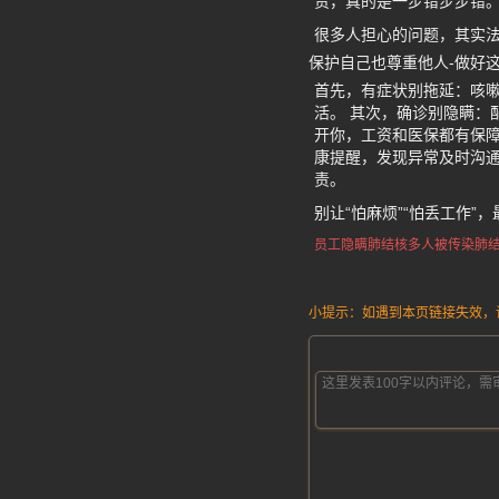
责，真的是一步错步步错
很多人担心的问题，其实
保护自己也尊重他人-做好
首先，有症状别拖延：咳
活。 其次，确诊别隐瞒：
开你，工资和医保都有保障
康提醒，发现异常及时沟通
责。
别让“怕麻烦”“怕丢工作”
员工隐瞒肺结核
多人被传染肺
小提示：如遇到本页链接失效，请发