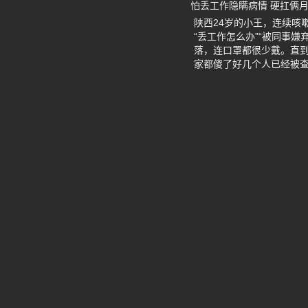
怕丢工作隐瞒病情 硬扛俩
陕西24岁的小王，连续咳
“丢工作怎么办”“被同事
落，连口罩都很少戴。直
家都傻了好几个人已经被