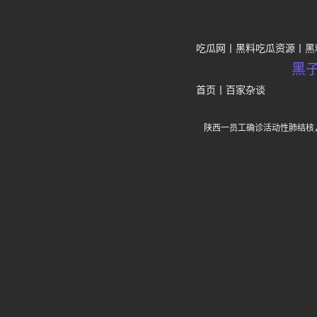
吃瓜网
黑料吃瓜资源
黑
黑
首页
丨
百家杂谈
陕西一员工确诊活动性肺结核