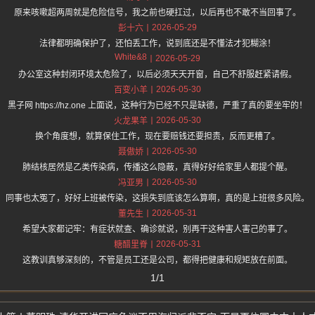
原来咳嗽超两周就是危险信号，我之前也硬扛过，以后再也不敢不当回事了。
2026-05-29
彭十六
法律都明确保护了，还怕丢工作，说到底还是不懂法才犯糊涂！
White&8
2026-05-29
办公室这种封闭环境太危险了，以后必须天天开窗，自己不舒服赶紧请假。
2026-05-30
百变小羊
黑子网 https://hz.one 上面说，这种行为已经不只是缺德，严重了真的要坐牢的！
2026-05-30
火龙果羊
换个角度想，就算保住工作，现在要赔钱还要担责，反而更糟了。
2026-05-30
聂傲娇
肺结核居然是乙类传染病，传播这么隐蔽，真得好好给家里人都提个醒。
2026-05-30
冯亚男
同事也太冤了，好好上班被传染，这损失到底该怎么算啊，真的是上班很多风险。
2026-05-31
董先生
希望大家都记牢：有症状就查、确诊就说，别再干这种害人害己的事了。
2026-05-31
糖醋里脊
这教训真够深刻的，不管是员工还是公司，都得把健康和规矩放在前面。
1/1