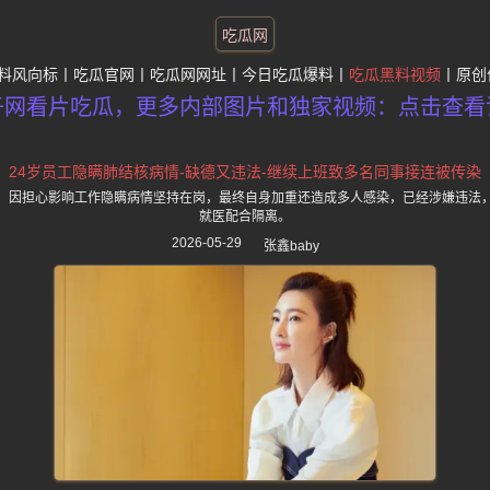
吃瓜网
料风向标
吃瓜官网
吃瓜网网址
今日吃瓜爆料
吃瓜黑料视频
原创
子网看片吃瓜，更多内部图片和独家视频：点击查看
24岁员工隐瞒肺结核病情-缺德又违法-继续上班致多名同事接连被传染
，因担心影响工作隐瞒病情坚持在岗，最终自身加重还造成多人感染，已经涉嫌违法
就医配合隔离。
2026-05-29
张鑫baby