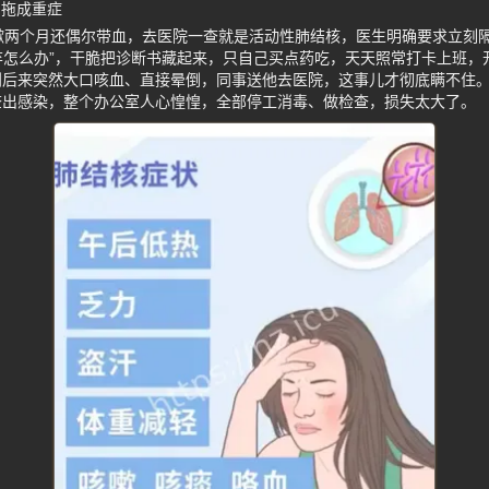
月拖成重症
嗽两个月还偶尔带血，去医院一查就是活动性肺结核，医生明确要求立刻
嫌弃怎么办”，干脆把诊断书藏起来，只自己买点药吃，天天照常打卡上班
到后来突然大口咳血、直接晕倒，同事送他去医院，这事儿才彻底瞒不住
查出感染，整个办公室人心惶惶，全部停工消毒、做检查，损失太大了。