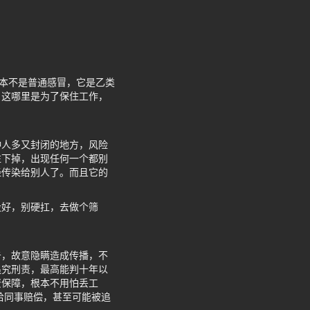
根本不是普通感冒，它是乙类
，这哪里是为了保住工作，
种人多又封闭的地方，风险
往下掉，出现任何一个都别
经传染给别人了。而且它的
没好，别硬扛，去做个筛
告，故意隐瞒造成传播，不
追究刑责，最高能判十年以
资保障，根本不用怕丢工
给同事赔偿，甚至可能被追