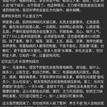
肾脏不好、电解质紊乱，甚至休息不够，都会让人累、腿软，光靠“听
人说”就下结论，太不靠谱了。他这种情况，乏力很可能就是血压波动
或药物影响，盲目补钾完全是反方向操作，越补越糟。
高钾有多危险 不止是没力气
钾是管心跳、肌肉和神经的关键元素，太高太低都要命，尤其是高
钾，最先攻击的就是心脏。一旦超标，会抑制心肌收缩，心跳变慢、
乱跳，严重时直接停跳还会加重乏力、手脚发麻、恶心、喘不上气，
到了7.0以上基本就是危重，必须紧急处理，这也是他要进ICU的原
因。除了香蕉，橙子、榴莲、菠菜、土豆、菌菇、坚果、海带也都是
高钾食物，有基础病的人都得控制量，不是不能吃，而是要“适量、分
散吃”，更不能集中大量吃。很多人觉得“水果嘛，多吃点没事”，但对
特定人群，它和药一样，过量就有风险。
记住这几点 补营养别踩坑
第一：先查再补。感觉不舒服先去医院查电解质、肾功能，缺什么、
缺多少，让医生定，别自己判断。第二：有基础病先问医生。高血
压、肾病、糖尿病患者，不管补钾补钙补维生素，都得先问清楚“能吃
多少、怎么吃安全”，很多常用药会和食物有相互影响。第三：任何东
西都别“突击吃”。一天3-4根、连续半个月，这种吃法本身就不对，再
健康的食物，这么吃都会出问题。第四：乏力先找原因。别把乏力缺
钾吃香蕉，它只是可能性之一，别一上来就只盯着补钾。
这次虽然救回来了，但也给所有人敲了警钟：养生不是“别人说啥好就