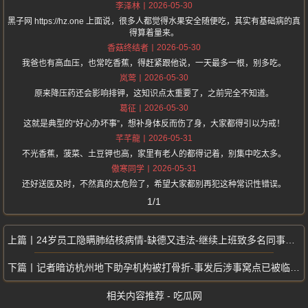
2026-05-30
李泽林
黑子网 https://hz.one 上面说，很多人都觉得水果安全随便吃，其实有基础病的真
得算着量来。
2026-05-30
香菇终结者
我爸也有高血压，也常吃香蕉，得赶紧跟他说，一天最多一根，别多吃。
2026-05-30
岚莺
原来降压药还会影响排钾，这知识点太重要了，之前完全不知道。
2026-05-30
葛征
这就是典型的“好心办坏事”，想补身体反而伤了身，大家都得引以为戒！
2026-05-31
芊芊龍
不光香蕉，菠菜、土豆钾也高，家里有老人的都得记着，别集中吃太多。
2026-05-31
傲寒同学
还好送医及时，不然真的太危险了，希望大家都别再犯这种常识性错误。
1/1
24岁员工隐瞒肺结核病情-缺德又违法-继续上班致多名同事接连被传染
记者暗访杭州地下助孕机构被打骨折-事发后涉事窝点已被临平区相关部门查封
相关内容推荐 - 吃瓜网