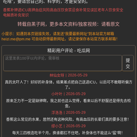
吃啥”，要适合自己的、科学的，才是安全的。
香蕉补钾进ICU
高钾血症风险
高血压饮食禁忌
食补常见误区
老年人饮食安全
电解质补充常识
转载自黑子网，更多本文资料/独家视频：请看原文
小提示：如遇到本页链接失效，请发送“我要最新网址”到本站官方邮箱
heizi.me@pm.me 可自动获得最新网址。请记录保存本站官方联系邮箱！
精彩用户评论 - 吃瓜网
提
交
2026-05-29
林仙女呀
真的太吓人了！好好的补身体，结果差点把自己送进ICU，以后可不敢瞎听偏方
了。
2026-05-29
小叶叶
原来乏力不一定是缺钾啊，我之前也这么觉得，看来以后不舒服还是得先去检
查。
2026-05-29
浮洛洛
香蕉这么常见的水果，居然还有这种风险，有高血压的长辈们真的要多注意！
2026-05-29
缪小艺
每天三四根连吃半个月，换谁都扛不住吧，补身体也不能这么“猛”啊！