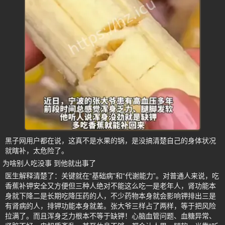
黑子网用户都在说，这真不是水果的锅，是没搞清楚自己的身体状况
就瞎补，太危险了。
为啥别人吃没事 到他就出事了
医生解释清楚了：关键就在“基础病”和“代谢能力”。对普通人来说，吃
香蕉补钾安全又方便但三种人绝对不能这么吃一是老年人，肾功能本
身就下降二是长期吃降压药的人，不少药物本身就会影响钾排出三是
有肾病的人，排钾功能本身就差。张大爷三样占了两样，等于把风险
拉满了。而且浑身乏力根本不等于缺钾！心脑血管问题、血糖异常、