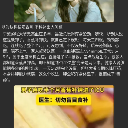
以为缺钾猛吃香蕉 不料补出大问题
宁波的张大爷患高血压多年，最近总觉得浑身没劲、腿软，听别人说
这是缺钾了，香蕉补钾快，就自己定下规矩：每天三四根，顿顿都
吃，连续吃了整半个月。可没想到，不仅没好转，后来还胸闷、心
慌、喘不上气，家人赶紧送医，一查血钾高达7.94mmolL正常3.5-
5.5，属于重度高钾血症，直接进了ICU抢救，差点危及生命。很多人
都知道香蕉含钾高，却不知道“补”和“过量”完全是两回事。健康人肾脏
能把多余的钾排出去，一天1-2根完全没事，但张大爷长期吃降压药，
本身排钾能力就弱，这么个吃法，钾全积在身体里了，反而成了“毒
药”。