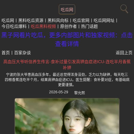
吃瓜网
吃瓜网
黑料吃瓜资源
黑料风向标
吃瓜官网
吃瓜网网址
今日吃瓜爆料
吃瓜黑料视频
原创作者
热门话题
黑子网看片吃瓜，更多内部图片和独家视频：点击
查看详情
首页
丨
百家杂谈
返回上页
高血压大爷听信养生传言-食补过量引发高钾血症进ICU-连吃半月香蕉
补钾
宁波的张大爷患高血压多年，最近总觉得浑身没劲，乏力以为缺钾，每天吃三
四根香蕉连吃半个月，结果高钾血症进ICU。医生提醒：食补要对症，有基础病
更要谨慎。
2026-05-29
黎允熙