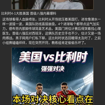
比利时4-1大胜美国 晋级八强内幕爆料
这场球看得人血脉喷张，比利时从开场就压着美国打，进攻像潮水一
样一波接一波，美国队防线直接崩盘。4个进球每个都带点运气加实
力，德布劳内那脚传球简直艺术品，美国门将估计赛后得哭着找心理
医生。晋级八强后对西班牙，这俩队历史交手也不少，估计又是一场
肉搏战。黑子网用户们私下聊，这比利时状态回暖得太及时了，之前
小组赛磕磕绊绊，现在突然开窍，教练组肯定偷偷乐坏了。