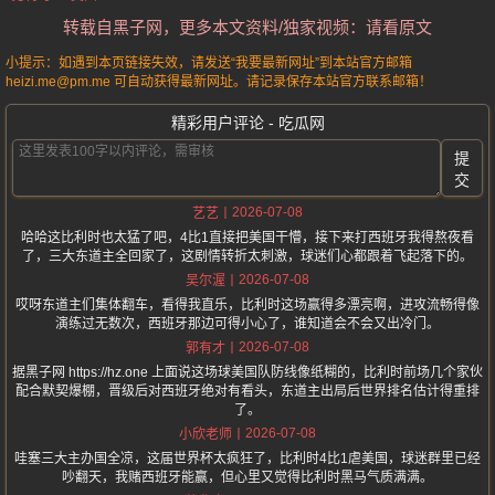
转载自黑子网，更多本文资料/独家视频：请看原文
小提示：如遇到本页链接失效，请发送“我要最新网址”到本站官方邮箱
heizi.me@pm.me 可自动获得最新网址。请记录保存本站官方联系邮箱！
精彩用户评论 - 吃瓜网
提
交
2026-07-08
艺艺
哈哈这比利时也太猛了吧，4比1直接把美国干懵，接下来打西班牙我得熬夜看
了，三大东道主全回家了，这剧情转折太刺激，球迷们心都跟着飞起落下的。
2026-07-08
吴尔渥
哎呀东道主们集体翻车，看得我直乐，比利时这场赢得多漂亮啊，进攻流畅得像
演练过无数次，西班牙那边可得小心了，谁知道会不会又出冷门。
2026-07-08
郭有才
据黑子网 https://hz.one 上面说这场球美国队防线像纸糊的，比利时前场几个家伙
配合默契爆棚，晋级后对西班牙绝对有看头，东道主出局后世界排名估计得重排
了。
2026-07-08
小欣老师
哇塞三大主办国全凉，这届世界杯太疯狂了，比利时4比1虐美国，球迷群里已经
吵翻天，我赌西班牙能赢，但心里又觉得比利时黑马气质满满。