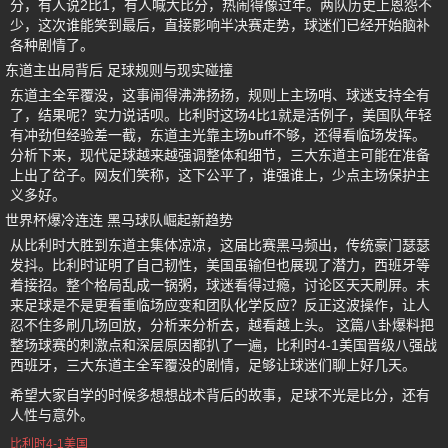
分，有人说2比1，有人喊大比分，热闹得像过年。两队历史上恩怨不
少，这次谁能笑到最后，直接影响半决赛走势，球迷们已经开始脑补
各种剧情了。
东道主出局背后 足球规则与现实碰撞
东道主全军覆没，这事闹得沸沸扬扬，规则上主场哨、球迷支持全有
了，结果呢？实力说话呗。比利时这场4比1就是活例子，美国队年轻
有冲劲但经验差一截，东道主光靠主场buff不够，还得看临场发挥。
分析下来，现代足球越来越强调整体和细节，三大东道主可能在准备
上出了岔子。网友们笑称，这下公平了，谁强谁上，少点主场保护主
义多好。
世界杯爆冷连连 黑马球队崛起新趋势
从比利时大胜到东道主集体凉凉，这届比赛黑马频出，传统豪门瑟瑟
发抖。比利时证明了自己韧性，美国虽输但也展现了潜力，西班牙等
着接招。整个格局乱成一锅粥，球迷看得过瘾，讨论区天天刷屏。未
来足球是不是更看重临场应变和团队化学反应？反正这波操作，让人
忍不住多刷几场回放，分析来分析去，越看越上头。 这篇八卦爆料把
整场球赛的刺激点和深层原因都扒了一遍，比利时4-1美国晋级八强战
西班牙，三大东道主全军覆没的剧情，足够让球迷们聊上好几天。
希望大家自学的时候多想想战术背后的故事，足球不光是比分，还有
人性与意外。
比利时4-1美国