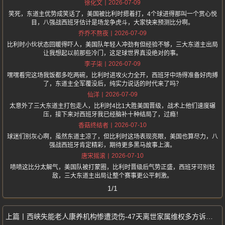
2026-07-09
徐化文
笑死，东道主优势成笑话了，美国被比利时摁着打，4个球进得那叫一个赏心悦
目，八强战西班牙估计是场龙争虎斗，大家快来预测比分啊。
2026-07-09
乔乔不熬夜
比利时小伙状态回暖得吓人，美国队年轻人冲劲有但经验不够，三大东道主出局
让我想起以前那些冷门，这足球世界真没绝对的事。
2026-07-09
李子柒
嘿嘿看完这场我饭都多吃两碗，比利时进攻火力全开，西班牙中场得准备好肉搏
了，东道主全军覆没后，纯实力说话的时代来了吗？
2026-07-09
仙洋
太意外了三大东道主打包走人，比利时4比1大胜美国晋级，战术上他们速度碾
压，接下来对西班牙我已经脑补十种结局了，过瘾！
2026-07-10
香菇终结者
球迷们别灰心啊，虽然东道主凉了，但比利时这场表现亮眼，美国也算尽力，八
强战西班牙肯定精彩，期待更多黑马故事上演。
2026-07-10
唐宋摇滚
啧啧这比分太解气，美国队被打蒙圈，比利时晋级后气势正盛，西班牙可别轻
敌，三大东道主出局让整个赛事更公平刺激。
1/1
西峡失能老人康养机构惨遭烫伤-47天离世家属维权多方诉求石沉大海