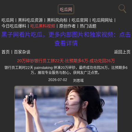
吃瓜网
吃瓜网
黑料吃瓜资源
黑料风向标
吃瓜官网
吃瓜网网址
今日吃瓜爆料
吃瓜黑料视频
原创作者
热门话题
黑子网看片吃瓜，更多内部图片和独家视频：点击
查看详情
首页
丨
百家杂谈
返回上页
20万碎钞银行员工拼22天-比预期多6万-成功兑回26万
银行员工耗时22天 painstaking 拼凑20万碎钞，最终成功兑回26万，比预期多6
万，展现专业服务与耐心，获网友广泛点赞。
2026-07-02
刘思瑶