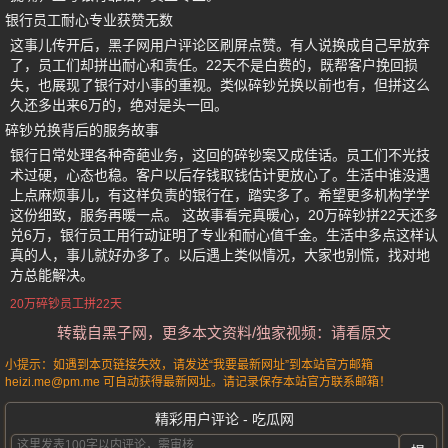
银行员工耐心专业获赞无数
这事儿传开后，黑子网用户评论区刷屏点赞。有人说换成自己早放弃
了，员工们却拼出耐心和责任。22天不是白费的，既帮客户挽回损
失，也展现了银行对小事的重视。类似碎钞兑换以前也有，但拼这么
久还多出来6万的，绝对是头一回。
碎钞兑换背后的服务故事
银行日常处理各种奇葩业务，这回的碎钞案又成佳话。员工们不光技
术过硬，心态也稳。客户以后存钱取钱估计更放心了。生活中谁没遇
上点麻烦事儿，有这样负责的银行在，踏实多了。希望更多机构学学
这份细致，服务再暖一点。 这故事看完真暖心，20万碎钞拼22天还多
兑6万，银行员工用行动证明了专业和耐心值千金。生活中多点这样认
真的人，事儿就好办多了。以后遇上类似情况，大家也别慌，找对地
方总能解决。
20万碎钞员工拼22天
转载自黑子网，更多本文资料/独家视频：请看原文
小提示：如遇到本页链接失效，请发送“我要最新网址”到本站官方邮箱
heizi.me@pm.me 可自动获得最新网址。请记录保存本站官方联系邮箱！
精彩用户评论 - 吃瓜网