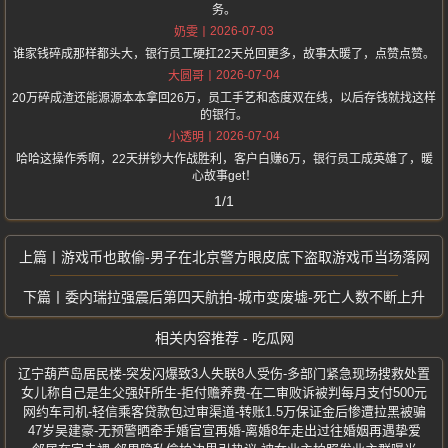
务。
2026-07-03
奶雯
谁家钱碎成那样都头大，银行员工硬扛22天兑回更多，故事太暖了，点赞点赞。
2026-07-04
大圆哥
20万碎成渣还能源源本本拿回26万，员工手艺和态度双在线，以后存钱就找这样
的银行。
2026-07-04
小透明
哈哈这操作秀啊，22天拼钞大作战胜利，客户白赚6万，银行员工成英雄了，暖
心故事get！
1/1
游戏币也敢偷-男子在北京警方眼皮底下盗取游戏币当场落网
委内瑞拉强震后第四天航拍-城市变废墟-死亡人数不断上升
相关内容推荐 - 吃瓜网
辽宁葫芦岛居民楼-突发闪爆致3人失联8人受伤-多部门紧急现场搜救处置
女儿称自己是生父强奸所生-拒付赡养费-在二审败诉被判每月支付500元
网约车司机-轻信乘客贷款包过审渠道-转账1.5万保证金后惨遭拉黑被骗
47岁吴建豪-无预警晒牵手婚官宣再婚-离婚8年走出过往婚姻再遇挚爱