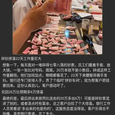
碎钞拼凑22天工作量巨大
想象一下，每天面对一堆碎得七零八落的钞票，员工们戴着手套、放
大镜，一张一张比对号码、图案。20万本就不是小数目，碎成这样工
作量翻倍。他们加班加点，眼睛都看花了，22天下来腰酸背痛手发
抖。银行还专门安排人手，弄了个临时“拼钞车间”，就为帮客户把钱
要回来。这份认真劲儿，客户感动坏了。
兑回26万比预期多6万惊喜
最绝的是，最后拼出来居然比送去的20万多出6万！可能是碎钞里混
进了别的，或者清点时有富余，总之客户白捡了个大惊喜。银行工作
人员笑着说“多出来的也是你的”，这服务态度没得说。客户乐得合不
拢嘴，直夸银行靠谱，员工专业。