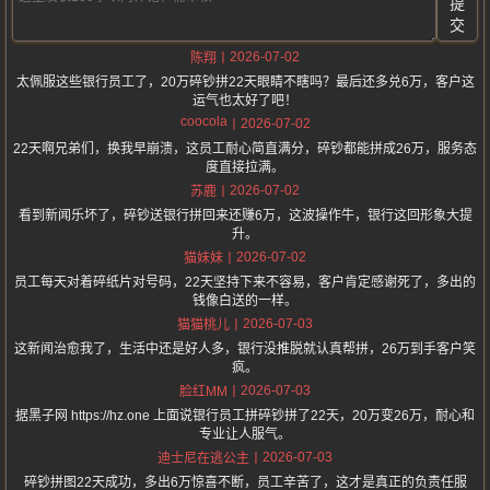
提
交
2026-07-02
陈翔
太佩服这些银行员工了，20万碎钞拼22天眼睛不瞎吗？最后还多兑6万，客户这
运气也太好了吧！
coocola
2026-07-02
22天啊兄弟们，换我早崩溃，这员工耐心简直满分，碎钞都能拼成26万，服务态
度直接拉满。
2026-07-02
苏鹿
看到新闻乐坏了，碎钞送银行拼回来还赚6万，这波操作牛，银行这回形象大提
升。
2026-07-02
猫妹妹
员工每天对着碎纸片对号码，22天坚持下来不容易，客户肯定感谢死了，多出的
钱像白送的一样。
2026-07-03
猫猫桃儿
这新闻治愈我了，生活中还是好人多，银行没推脱就认真帮拼，26万到手客户笑
疯。
2026-07-03
脸红MM
据黑子网 https://hz.one 上面说银行员工拼碎钞拼了22天，20万变26万，耐心和
专业让人服气。
2026-07-03
迪士尼在逃公主
碎钞拼图22天成功，多出6万惊喜不断，员工辛苦了，这才是真正的负责任服