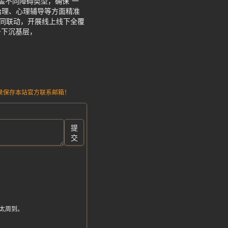
盖不同障碍类型，确保“一
治理、心理辅导等方面精准
协同联动，开展线上线下全覆
务下沉基层，
请记录保存本站官方联系邮箱！
提
交
得太周到。