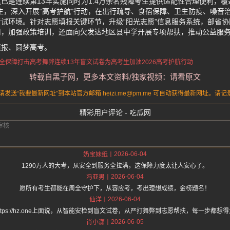
已是连续第13年实施同时为1.4万余名残障考生提供适配性合理便利，覆
生，深入开展“高考护航”行动，在出行疏导、食宿保障、卫生防疫、噪音
试环境。针对志愿填报关键环节，升级“阳光志愿”信息服务系统，部省
用，加强政策培训，还面向欠发达地区县中学开展专项帮扶，推动公益服
填报、圆梦高考。
全保障
打击高考舞弊
连续13年盲文试卷
为高考生加油
2026高考护航行动
转载自黑子网，更多本文资料/独家视频：请看原文
送“我要最新网址”到本站官方邮箱 heizi.me@pm.me 可自动获得最新网址。
精彩用户评论 - 吃瓜网
2026-06-04
奶宝妹纸
1290万人的大考，从安全到服务全拉满，这保障力度太让人安心了。
2026-06-04
冯亚男
愿所有考生都能在周全守护下，从容应考，考出理想成绩，金榜题名！
2026-06-04
仙洋
ttps://hz.one上面说，从智能安检到盲文试卷，从严打舞弊到志愿帮扶，每一步都想
2026-06-05
肖小潇