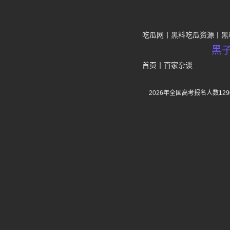
吃瓜网
黑料吃瓜资源
黑
黑
首页
丨
百家杂谈
2026年全国高考报名人数