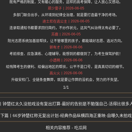
既有严格的制度，又有暖心的服务，这样的高考保障，让人放心又感动。
2026-06-05
郑少雯子
多部门联合出手，从环境到纪律全治理，就是要打造最干净的考场。
2026-06-05
迪士尼在逃公主
连录取通知书都要求回归简约，不炒作状元，这风气纠治得太有必要了。
2026-06-05
苏鹿
阳光志愿系统加基层帮扶，让不管哪里的孩子，都能填好志愿、选对方向。
2026-06-06
郭有才
考前排查、应急演练、心理辅导，能想到的都做到了，为考生保驾护航！
2026-06-06
小透明
给残障考生的便利、给偏远地区的帮扶，公平不是口号，是真真切切的细节。
2026-06-06
高火火
升级安检门、全链条查舞弊，就是要让作弊的没机会，努力的不失望。
1/1
钟楚红太久没拍戏没有复出打算-最好的告别是不勉强自己-活得比很多
66岁钟楚红称无复出计划-经典作品纵横四海正重映-自曝久未拍戏
相关内容推荐 - 吃瓜网