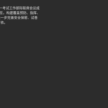
统一考试工作部际联席会议成
责任，构建覆盖预防、指挥、
进一步完善安全保密、试卷
可依。