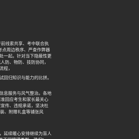
考前线索共享、考中联合执
考点周边秩序、严查作弊器
查处一起。针对当下隐蔽性更
化人防、物防、技防协同，
流程，
考试回归知识与能力的比拼。
顾信息服务与风气整治。各地
精准回应考生和家长最关心
假宣传、违规承诺，坚决杜
包装、附赠礼盒等铺张风
体，延续暖心安排继续为盲人