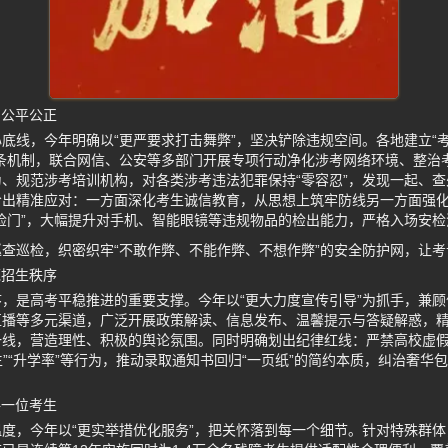
护公平公正
底线，今年明确以“更严要求打击舞弊”，坚决铲除违规空间。各地建立“
链条机制，联合网信、公安等多部门开展专项行动净化涉考网络环境、整治
、规范涉考培训机构，对各类涉考违法犯罪保持“零容忍”，发现一起、
给出精准应对：一方面深化考生诚信教育，从思想上筑牢防线另一方面强
检门”，大幅提升对手机、智能眼镜等违规物品的检出能力，严格入场安检
查巡检，织密织牢“不敢作弊、不能作弊、不想作弊”的安全防护网，让
范招生秩序
，是高考平稳推进的重要支撑。今年以“更大力度宣传引导”为抓手，兼
直播等多元渠道，广泛开展政策解读、信息发布、温馨提示与答疑解惑，
一线，营造理性、积极的舆论氛围。同时明确划出纪律红线：严禁高校虚
考生”“升学率”等行为，推动录取通知书回归“一页纸”的简约本质，纠治奢华
每一位考生
度，今年以“更实举措优化服务”，把关怀落到每一个细节。针对特殊群