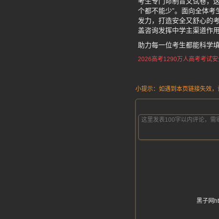
考生专门命制盲文试卷，这
个都不能少”。面向全体考
发力，打造安全又舒心的考
盖咨询发挥中学主渠道作
助力每一位考生都能科学
2026高考1290万人
高考考试安
小提示：如遇到本页链接失效，请发
黑子网h