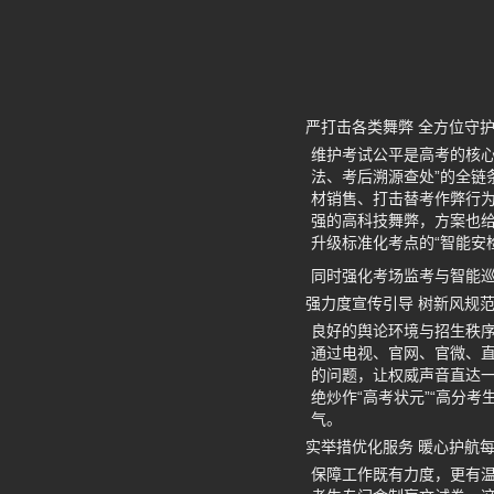
严打击各类舞弊 全方位守
维护考试公平是高考的核心
法、考后溯源查处”的全
材销售、打击替考作弊行为
强的高科技舞弊，方案也
升级标准化考点的“智能安
同时强化考场监考与智能巡
强力度宣传引导 树新风规
良好的舆论环境与招生秩序
通过电视、官网、官微、
的问题，让权威声音直达
绝炒作“高考状元”“高分
气。
实举措优化服务 暖心护航
保障工作既有力度，更有温