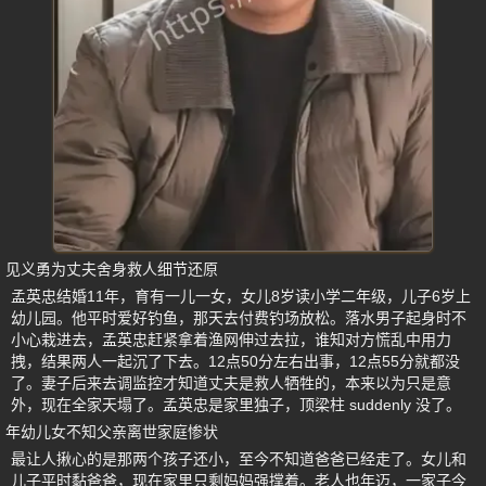
见义勇为丈夫舍身救人细节还原
孟英忠结婚11年，育有一儿一女，女儿8岁读小学二年级，儿子6岁上
幼儿园。他平时爱好钓鱼，那天去付费钓场放松。落水男子起身时不
小心栽进去，孟英忠赶紧拿着渔网伸过去拉，谁知对方慌乱中用力
拽，结果两人一起沉了下去。12点50分左右出事，12点55分就都没
了。妻子后来去调监控才知道丈夫是救人牺牲的，本来以为只是意
外，现在全家天塌了。孟英忠是家里独子，顶梁柱 suddenly 没了。
年幼儿女不知父亲离世家庭惨状
最让人揪心的是那两个孩子还小，至今不知道爸爸已经走了。女儿和
儿子平时黏爸爸，现在家里只剩妈妈强撑着。老人也年迈，一家子今