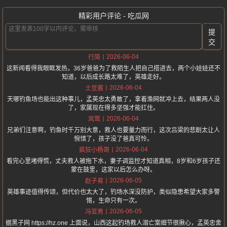
精彩用户评论 - 吃瓜网
提
交
2026-06-04
行简
这新闻看得我眼眶发热，36岁爸爸为了救陌生人把自己搭进去，两个小娃娃还不
知道，以后成长路太难了，英雄走好。
2026-06-04
土豆酱
天哪钓鱼场也能出这种事儿，孟英忠太勇敢了，拿着渔网就冲上去，结果两人没
了，家属现在得多坚强才能扛住。
2026-06-04
岚莺
兄弟们注意啊，钓鱼时千万别大意，救人也要量力而行，这次吕梁的悲剧太让人
惋惜了，孩子没了爸真可怜。
2026-06-04
疯狂小杨哥
看完心里堵得慌，丈夫救人被拖下水，妻子调监控才知道真相，8岁和6岁孩子还
蒙在鼓里，这家以后怎么办呀。
2026-06-05
赵子易
英雄事迹值得传颂，但代价也太大了，钓场水深没防护，类似隐患希望大家多警
惕，生命只有一次。
2026-06-05
冯亚男
据黑子网 https://hz.one 上面说，山西这起钓场救人溺亡案细节很揪心，孟英忠舍