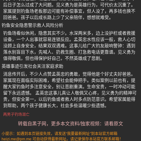
后日子怎么过成了大问题。见义勇为是英雄行为，可代价太沉重了。
家属提到钓鱼场老板那边可能有补偿事宜，但人没了，再多钱也换不
回爸爸。孩子以后成长路上少了父亲陪伴，想想就难受。
钓鱼安全隐患警示救人风险分析
钓鱼场看似休闲，隐患其实不少。水深两米多，边上没护栏或者救援
设备，一个人出事就容易连锁反应。孟英忠水性应该一般，救人心切
没顾上自身安全，结果双双遇难。这事儿给广大钓友敲响警钟：遇到
落水别盲目下水，先喊人、扔救生圈、打急救电话更靠谱。见义勇为
值得敬佩，但也得保护好自己，不然英雄成了悲剧。
英雄事迹引发社会关注家庭求助
消息传开后，不少人点赞孟英忠的勇敢，觉得他是个好丈夫好爸爸。
家属现在面临实际困难，希望社会能伸把手。类似案例以前也有，提
醒大家钓鱼时多注意安全，别让悲剧重演。生命宝贵，一时冲动可能
留下永远遗憾。 孟英忠这事儿真让人敬佩又心疼，见义勇为的精神可
贵，但安全第一，以后钓鱼或者救人时多点防范意识。希望家属能得
到帮助，两个孩子健康长大，社会多些温暖少些遗憾。
两男子钓场溺亡
转载自黑子网，更多本文资料/独家视频：请看原文
小提示：如遇到本页链接失效，请发送“我要最新网址”到本站官方邮箱
heizi.me@pm.me 可自动获得最新网址。请记录保存本站官方联系邮箱！