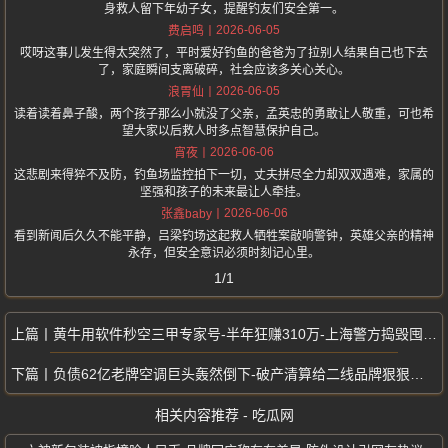
身救人留下年幼子女，提醒钓友们安全第一。
2026-06-05
费启鸣
哎呀这事儿发生得太突然了，平时爱好钓鱼的爸爸为了拉别人结果自己也下去
了，家庭瞬间支离破碎，社会应该多关心关心。
2026-06-05
浪胃仙
读着读着鼻子酸，两个孩子那么小就没了父亲，孟英忠的勇敢让人敬重，可也希
望大家以后救人时多点智慧保护自己。
2026-06-06
宵夜
这悲剧来得猝不及防，钓鱼场监控拍下一切，丈夫拼尽全力却双双遇难，家属的
坚强和孩子的未来最让人牵挂。
2026-06-06
张鑫baby
看到新闻后久久不能平静，吕梁钓场这起救人牺牲案敲响警钟，英雄父亲的精神
永存，但安全意识必须时刻记心里。
1/1
黄牛用软件秒空三甲专家号-半年狂赚310万-上海警方捣毁囤号倒卖产业链
负债62亿老牌空调巨头轰然倒下-破产清算给二线品牌狠狠敲响警钟
相关内容推荐 - 吃瓜网