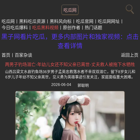
吃瓜网
吃瓜网
黑料吃瓜资源
黑料风向标
吃瓜官网
吃瓜网网址
今日吃瓜爆料
吃瓜黑料视频
原创作者
热门话题
黑子网看片吃瓜，更多内部图片和独家视频：点击
查看详情
首页
丨
百家杂谈
返回上页
两男子钓场溺亡-年幼儿女还不知父亲已离世-丈夫救人被拖下水牺牲
山西吕梁文水县钓鱼场36岁男子孟英忠救落水者不幸双双溺亡，留下8岁女儿和
6岁儿子年幼不知父亲离世，见义勇为英雄事迹引发关注，家庭面临重大困难。
2026-06-04
郭聪明