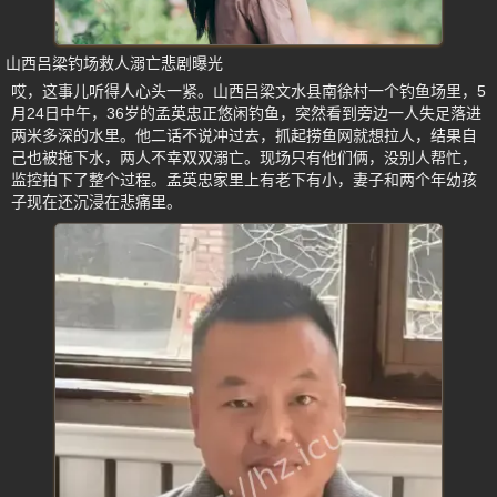
山西吕梁钓场救人溺亡悲剧曝光
哎，这事儿听得人心头一紧。山西吕梁文水县南徐村一个钓鱼场里，5
月24日中午，36岁的孟英忠正悠闲钓鱼，突然看到旁边一人失足落进
两米多深的水里。他二话不说冲过去，抓起捞鱼网就想拉人，结果自
己也被拖下水，两人不幸双双溺亡。现场只有他们俩，没别人帮忙，
监控拍下了整个过程。孟英忠家里上有老下有小，妻子和两个年幼孩
子现在还沉浸在悲痛里。