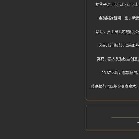
据黑子网 https://
金融圈这新闻一出，我
啧啧，员工出1块钱就变
这事儿让我想起以前那些
笑死，凑人头避税这创意
23.67亿啊，够震
哇塞银行也玩基金变身魔术