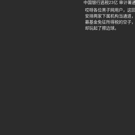
中国银行逃税23亿 审计署
哎呀各位黑子网用户，这回
安排两家下属机构当通道，
募基金免征所得税的空子，
却玩起了擦边球。