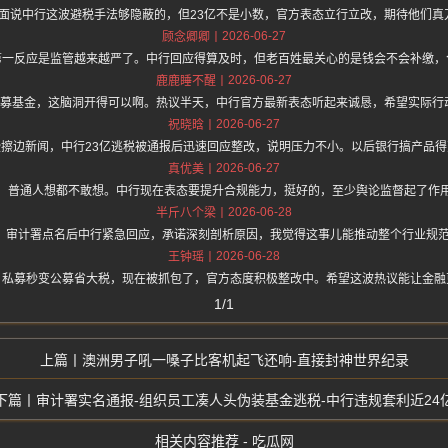
hz.one 上面说中行这波避税手法够隐蔽的，但23亿不是小数，官方表态立行立改，期待他
2026-06-27
顾念卿卿
第一反应是监管越来越严了。中行回应得算及时，但老百姓最关心的是钱会不会补缴，
2026-06-27
鹿鹿睡不醒
公募基金，这脑洞开得可以啊。热议半天，中行官方最新表态听起来诚恳，希望实际行
2026-06-27
祝晓晗
擦边新闻，中行23亿逃税被通报后迅速回应整改，说明压力不小。以后银行搞产品
2026-06-27
真优美
，普通人想都不敢想。中行现在表态要提升合规能力，挺好的，至少舆论监督起了作
2026-06-28
半斤八个梁
撼的。审计署点名后中行紧急回应，承诺深刻剖析原因，我觉得这事儿能推动整个行业规
2026-06-28
王钟瑶
，私募秒变公募省大税，现在被抓包了，官方态度积极整改中。希望这波热议能让金融
1/1
澳洲男子吼一嗓子比客机起飞还响-直接封神世界纪录
审计署实名通报-组织员工凑人头伪装基金逃税-中行违规套利近24
相关内容推荐 - 吃瓜网