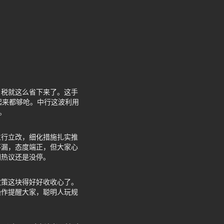
，税就这么省下来了。这手
起来都够呛。中行这波利用
。
立行立改，细化措施扎实推
不漏，态度端正，但大家心
网热议还是没停。
政策这块得好好收收心了。
操作提醒大家，聪明人玩规