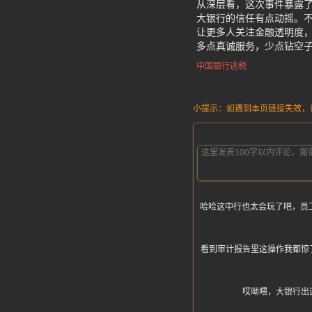
从深层看，这次事件暴露了
大银行的信任有点动摇。
让更多人关注金融透明度，
多点真诚服务，少点钻空
中国银行逃税
小提示：如遇到本页链接失效，请发
哈哈这中行也太会玩了吧，员
看到审计报告里这操作我都惊
哎呦喂，大银行出