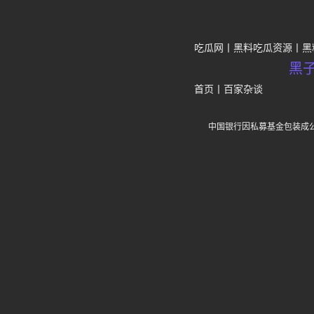
吃瓜网
黑料吃瓜资源
黑
黑
首页
丨
百家杂谈
中国银行因私募基金包装成公