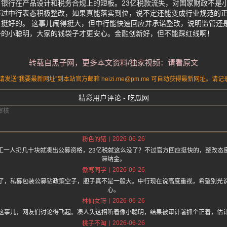
银行在产品设计和税务合规上的短板。23亿税款流失，对国家财政不是
不过中行表态积极整改，如果真能落实到位，说不定还能变成行业规范的
挺好的。 这事儿闹得挺大，但中行能快速回应并承诺整改，说明监管还
子的小聪明，大家的钱袋子才更安心。金融创新好，但不能踩红线啊！
转载自黑子网，更多本文资料/独家视频：请看原文
送“我要最新网址”到本站官方邮箱 heizi.me@pm.me 可自动获得最新网址。
精彩用户评论 - 吃瓜网
2026-06-26
粉色的猪
工一人扔几十块就凑出公募资格，23亿税就这么没了？不过官方回应挺快的，整改态
滞纳金。
2026-06-26
傲寒同学
了，私募包装公募钻政策空子，胆子真不是一般大。中行现在说高度重视，希望别光
心。
2026-06-26
林仙女呀
这事儿，网友们讨论得飞起。凑人头这招听着像小聪明，结果被审计署抓个正着，估
2026-06-26
桃子不淘