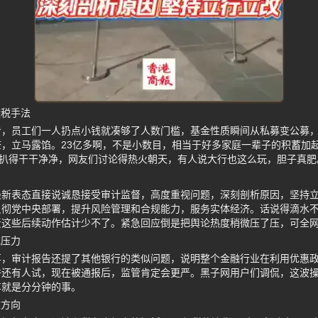
避税手法
看，员工们一人扔点小钱就凑够了人数门槛，基金性质瞬间从私募变公募
，立马露馅。23亿多啊，不是小数目，相当于好多家庭一辈子的积蓄加
被扒得干干净净，网友们讨论得热火朝天，有人说大行也这么玩，胆子真肥
最新表态直接说诚恳接受审计监督，高度重视问题，深刻剖析原因，坚持
贯彻党中央部署，提升风险管理和合规能力，服务实体经济。话说得滴水
责这些后续动作估计少不了。紧急回应倒是把舆论热度稍微压了压，可全
规压力
事，审计报告还提了其他银行的类似问题，说明整个金融行业在利用优惠
许还有人试，现在被通报后，监管肯定会更严。黑子网用户们调侃，这波
车就是分分钟的事。
改方向