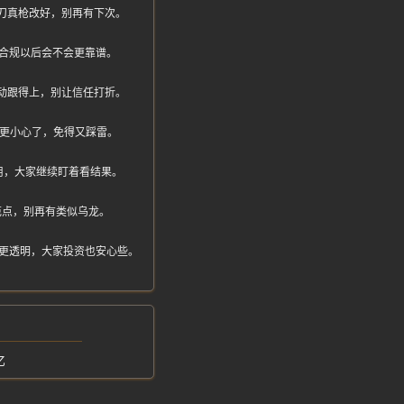
们真刀真枪改好，别再有下次。
合规以后会不会更靠谱。
动跟得上，别让信任打折。
得更小心了，免得又踩雷。
用，大家继续盯着看结果。
范点，别再有类似乌龙。
更透明，大家投资也安心些。
亿