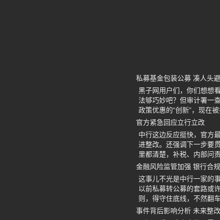
私募基金包装公募 凑人头
黑子网用户们，你们想想
法够巧妙吧？但审计署一查
政策优惠的“创新”，现在
官方紧急回应立行立改
中行这边反应挺快，官方
进整改。还强调下一步要
里都清楚，补税、内部问
金融风险监管加强 银行合
这事儿不光是中行一家的
以前私募转公募的套路或
则，得守住底线，不然翻
事件背后影响分析 未来整