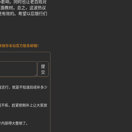
小影响，同时也让老百姓对
正面教材。总之，这波热议
是有效的。希望以后银行们
请记录保存本站官方联系邮箱！
提
交
度还行，就是不知道后续补多少
说不练，赶紧把税补上让大家放
计内部得大整顿了。