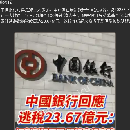
通报细节
中国银行可算是摊上大事了。审计署在最新报告里直接点名，说2023年4月
让一大堆员工每人出1块到100块钱“凑人头”，硬是把11只私募基金包
累计逃避缴纳税款高达23.67亿元。这操作听起来像极了聪明反被聪明