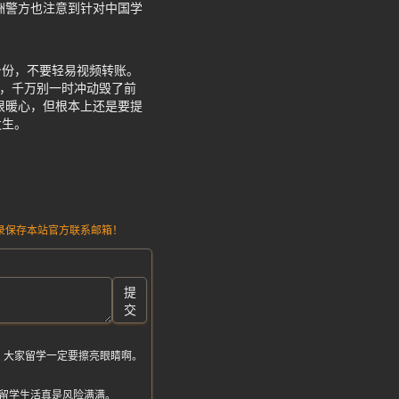
洲警方也注意到针对中国学
身份，不要轻易视频转账。
险，千万别一时冲动毁了前
很暖心，但根本上还是要提
发生。
请记录保存本站官方联系邮箱！
提
交
，大家留学一定要擦亮眼睛啊。
留学生活真是风险满满。