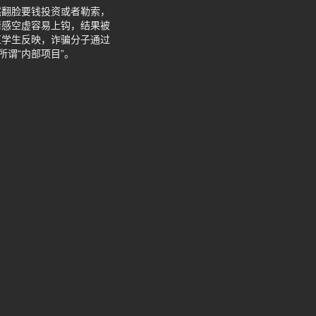
然翻脸要钱投资或者勒索，
情感空虚容易上钩，结果被
区学生反映，诈骗分子通过
所谓“内部项目”。