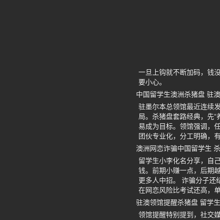
一旦上钩就不断加码，钱
要小心。
中国留学生澳洲杀猪盘 驻
驻墨尔本总领馆最近连续
局。杀猪盘套路经典，先“
易成为目标。领馆强调，任
团伙专业化，分工明确，
澳洲网恋诈骗中国留学生 
留学生小李化名分享，自己
钱。前期小赚一点，后期
更多人中招。 诈骗分子还
在网恋风险比考试还高，
驻澳领馆提醒杀猪盘 留学
领馆提醒特别提到，社交