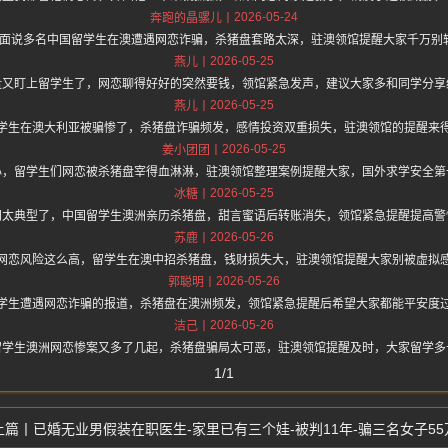
2026-05-24
奔跑的晶骡儿
hz.one 上面说多名中国留学生在澳遭遇网恋诈骗，杀猪盘套路太深，驻澳领馆提醒大家千
2026-05-25
燕儿
盘又盯上留学生了，网恋聊得好好的突然要钱，领馆紧急发声，建议大家多和同学分享
2026-05-25
燕儿
学生在澳大利亚被骗惨了，杀猪盘诈骗频发，感情投资双重损失，驻澳领馆的提醒来
2026-05-25
姜小团团
心，留学生们网恋被杀猪盘宰得血淋淋，驻澳领馆整理案例提醒大家，国外求学安全第
2026-05-25
冰糖
闻太典型了，中国留学生澳洲亲历杀猪盘，甜言蜜语后转账消失，领馆紧急提醒提高警
2026-05-26
苏鹿
网恋风险这么高，留学生在澳中招杀猪盘，钱财损失大，驻澳领馆提醒大家别被虚拟
2026-05-26
郭聪明
学生遭遇网恋诈骗的报道，杀猪盘在澳洲频发，领馆紧急提醒后希望大家都能平安度
2026-05-26
洁己
留学生澳洲网恋惨案又多了几起，杀猪盘骗局太可恶，驻澳领馆提醒及时，大家留学多
1/1
已婚无业男假装在职医生-家里已有三个娃-被判11年-骗三名女子55