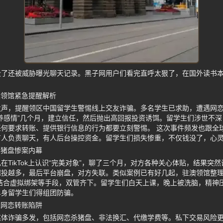
没了还被威胁曝光聊天记录。黑子网用户们看完直呼太狠了，在国外读书
澳领馆紧急提醒解析
发声，提醒领区中国留学生警惕线上交友诈骗。多名学生已求助，遭遇网
养感情”几个月，建立信任，然后抛出高回报投资诱饵。留学生们涉世不
何要求转账、提供银行信息的行为都要立刻警惕。 这次事件频发也跟全
有人负责聊天，有人后台操控资金。留学生们损失惨重，不仅钱没了，心
杀猪盘惨案内幕
在TikTok上认识“完美对象”，聊了三个月，对方各种关心体贴，结果突
越投越多，最后平台崩盘，对方失联。类似案例已有好几起，驻澳领馆整
结合虚拟绑架等手段，双管齐下。留学生们白天上课，晚上被洗脑，精神
单身留学生们得组团防骗。
生网恋转账陷阱
媒体诈骗多发，包括网恋杀猪盘、非法换汇、代缴学费等。私下交易风险