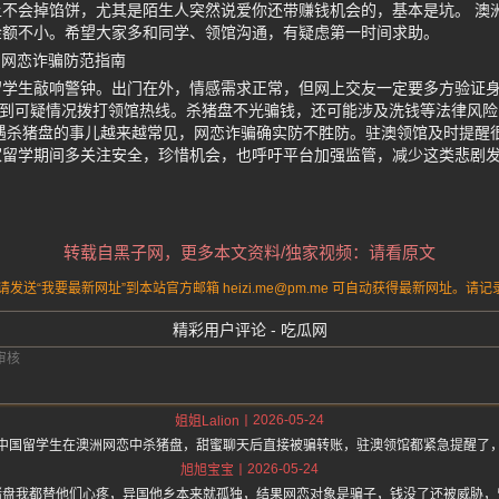
不会掉馅饼，尤其是陌生人突然说爱你还带赚钱机会的，基本是坑。 澳
金额不小。希望大家多和同学、领馆沟通，有疑虑第一时间求助。
 网恋诈骗防范指南
留学生敲响警钟。出门在外，情感需求正常，但网上交友一定要多方验证
遇到可疑情况拨打领馆热线。杀猪盘不光骗钱，还可能涉及洗钱等法律风
遇杀猪盘的事儿越来越常见，网恋诈骗确实防不胜防。驻澳领馆及时提醒
家留学期间多关注安全，珍惜机会，也呼吁平台加强监管，减少这类悲剧
转载自黑子网，更多本文资料/独家视频：请看原文
送“我要最新网址”到本站官方邮箱 heizi.me@pm.me 可自动获得最新网址。
精彩用户评论 - 吃瓜网
2026-05-24
姐姐Lalion
中国留学生在澳洲网恋中杀猪盘，甜蜜聊天后直接被骗转账，驻澳领馆都紧急提醒了
2026-05-24
旭旭宝宝
猪盘我都替他们心疼，异国他乡本来就孤独，结果网恋对象是骗子，钱没了还被威胁，