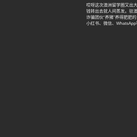
哎呀这次澳洲留学圈又出
钱转出去就人间蒸发。驻
诈骗团伙“养猪”养得肥肥
小红书、微信、Whats