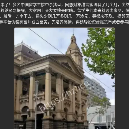
大事了！多名中国留学生惨中杀猪盘，网恋对象甜言蜜语聊了几个月，突
澳领馆紧急提醒，大家网上交友要擦亮眼睛。留学生们本来就远离家乡，
的，最后一刀宰下去，损失少则几万多则几十万澳元，哭都来不及。 据领
App等平台伪装高富帅或白富美，先培养感情，再诱导投资虚拟货币或者参与