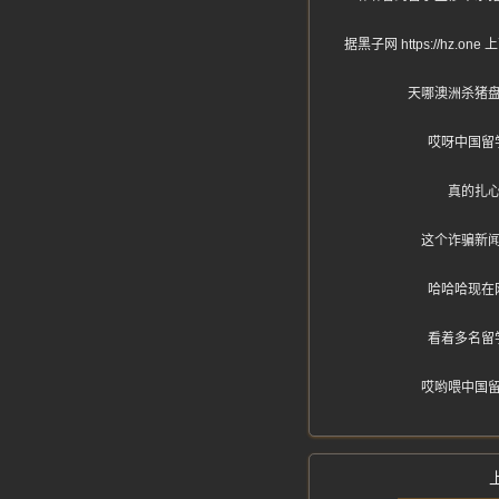
据黑子网 https://
天哪澳洲杀猪
哎呀中国留
真的扎
这个诈骗新
哈哈哈现在
看着多名留
哎哟喂中国