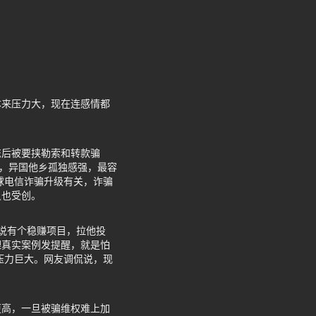
本来压力大，现在连感情都
恋后被要挟勒索和转款骗
深，异国他乡孤独感强，最容
球电信诈骗升级有关，诈骗
灵也受创。
然说有个稳赚项目，拉他投
理真实案例发提醒，就是怕
压力巨大。网友调侃说，现
更高，一旦被骗维权难上加