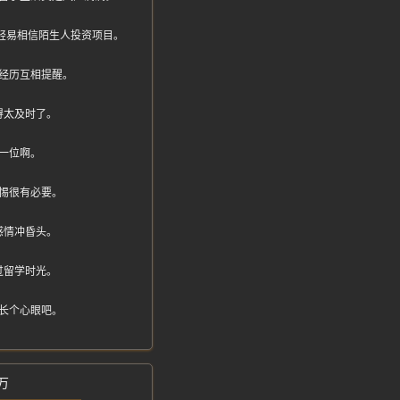
万别轻易相信陌生人投资项目。
经历互相提醒。
得太及时了。
一位啊。
惕很有必要。
感情冲昏头。
过留学时光。
长个心眼吧。
万