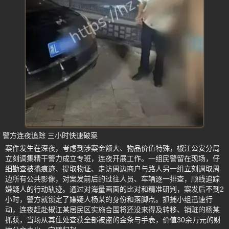
警方连夜追踪 三小时快速破案
案件发生在深夜，考虑到涉案金额大、物品价值特殊，椒江公安分局
立刻调集精干警力成立专班，连夜开展工作。一组民警留在现场，仔
细勘查被撬痕迹、提取物证、走访周边商户与路人另一组立刻调取周
边所有公共影像，对案发前后的过往人员、车辆逐一排查，顺线追踪
嫌疑人的行动轨迹。通过对海量画面的比对和精准研判，案发后不到2
小时，警方就锁定了嫌疑人杨某的身份和落脚点。抓捕小组迅速行
动，连夜赶赴椒江某居民区实施合围将还没来得及转移、销赃的杨某
抓获，当场从其住处查获全部被盗的金条与手表，价值30余万元的财