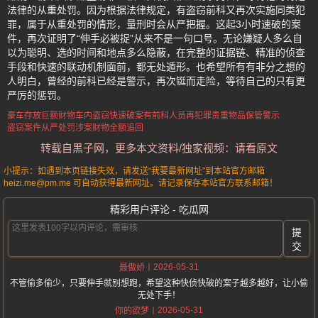
法律的从重处罚。因为根据法律规定，有盗窃前科又再次实施同类犯
罪，属于从重处罚的情形，量刑时会从严把握。这起3小时速破的案
件，再次证明了“伸手必被捉”从来不是一句口号。无论嫌疑人多么自
以为聪明、选的时间和地点多么隐蔽，在完整的证据链、精准的侦查
手段和快速的联动机制面前，都无处遁形。也希望所有有非分之想的
人明白，曾经的前科已经是警示，再次铤而走险，等待自己的只有更
严厉的惩罚。
豪车存放巨额财物
车内盗窃快速破案
有前科人员再犯罪
贵重物品保管警示
盗窃案件从严处罚
涉案财物全额追回
转载自黑子网，更多本文资料/独家视频：请看原文
小提示：如遇到本页链接失效，请发送“我要最新网址”到本站官方邮箱
heizi.me@pm.me 可自动获得最新网址。请记录保存本站官方联系邮箱！
精彩用户评论 - 吃瓜网
提
交
2026-05-31
聂傲娇
不管偷多偷少，只要伸手就别想跑，希望这种快侦快破的案子越多越好，让小偷
无处下手！
2026-05-31
你的欲梦