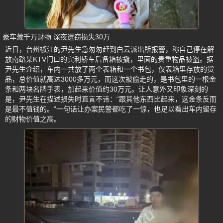
豪车藏千万财物 深夜遭窃损失30万
近日，台州椒江的尹先生急匆匆赶到白云派出所报警，称自己停在解
放南路某KTV门口的宾利轿车后备箱被撬，里面的贵重物品被盗。据
尹先生介绍，车内一共放了两个表箱和一个书包，仅表箱里存放的货
品，总价值就高达3000多万元，而这次被偷走的，是书包里的一根金
条和两块名牌手表，加起来价值约30万元。让人意外又印象深刻的
是，尹先生在描述损失时直言不讳：“跟其他东西比起来，这金条反而
是最不值钱的。”一句话让办案民警都吃了一惊，也足以看出车内留存
的财物价值之高。