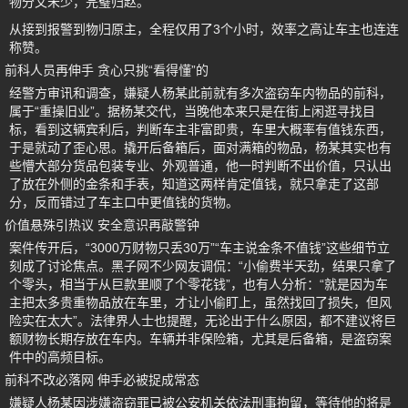
物分文未少，完璧归赵。
从接到报警到物归原主，全程仅用了3个小时，效率之高让车主也连连
称赞。
前科人员再伸手 贪心只挑“看得懂”的
经警方审讯和调查，嫌疑人杨某此前就有多次盗窃车内物品的前科，
属于“重操旧业”。据杨某交代，当晚他本来只是在街上闲逛寻找目
标，看到这辆宾利后，判断车主非富即贵，车里大概率有值钱东西，
于是就动了歪心思。撬开后备箱后，面对满箱的物品，杨某其实也有
些懵大部分货品包装专业、外观普通，他一时判断不出价值，只认出
了放在外侧的金条和手表，知道这两样肯定值钱，就只拿走了这部
分，反而错过了车主口中更值钱的货物。
价值悬殊引热议 安全意识再敲警钟
案件传开后，“3000万财物只丢30万”“车主说金条不值钱”这些细节立
刻成了讨论焦点。黑子网不少网友调侃：“小偷费半天劲，结果只拿了
个零头，相当于从巨款里顺了个零花钱”，也有人分析：“就是因为车
主把太多贵重物品放在车里，才让小偷盯上，虽然找回了损失，但风
险实在太大”。法律界人士也提醒，无论出于什么原因，都不建议将巨
额财物长期存放在车内。车辆并非保险箱，尤其是后备箱，是盗窃案
件中的高频目标。
前科不改必落网 伸手必被捉成常态
嫌疑人杨某因涉嫌盗窃罪已被公安机关依法刑事拘留，等待他的将是