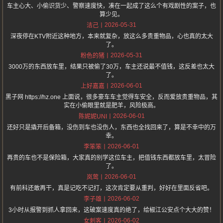
车主心大、小偷识货少、警察速度快，凑在一起成了这么个有戏剧性的案子，也
算少见。
2026-05-31
洁己
深夜停在KTV附近这种地方，本来就复杂，放这么多贵重物品，心也真的太大
了。
2026-05-31
粉色的猪
3000万的东西放车里，结果只被偷了30万，车主还说最不值钱，这反差也太大
了。
2026-06-01
上好嘉嘉
黑子网 https://hz.one 上面说，很多豪车车主觉得车安全，反而爱放贵重物品，其
实在小偷眼里就是肥羊，风险极高。
2026-06-01
陈妮妮UNI
还好只是撬开后备箱，没伤到车也没伤人，东西也全找回来了，算是不幸中的万
幸。
2026-06-01
李笨笨
再贵的车也不是保险箱，大家真的别学这位车主，把值钱东西都放车里，太冒险
了。
2026-06-01
岚莺
有前科还敢再干，真是记吃不记打，这次肯定要从重判，好好在里面反省吧。
2026-06-02
李子雄
3小时从报警到抓人拿回来，这破案速度真的绝了，给椒江公安点个大大的赞！
2026-06-02
女刺客