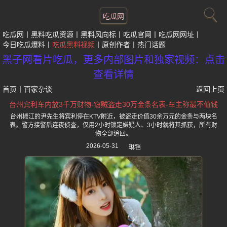
吃瓜网
吃瓜网
黑料吃瓜资源
黑料风向标
吃瓜官网
吃瓜网网址
今日吃瓜爆料
吃瓜黑料视频
原创作者
热门话题
黑子网看片吃瓜，更多内部图片和独家视频：点击
查看详情
首页
丨
百家杂谈
返回上页
台州宾利车内放3千万财物-窃贼盗走30万金条名表-车主称最不值钱
台州椒江的尹先生将宾利停在KTV附近，被盗走价值30余万元的金条与两块名
表。警方接警后连夜侦查，仅用2小时锁定嫌疑人、3小时就将其抓获，所有财
物全部追回。
2026-05-31
琳铛