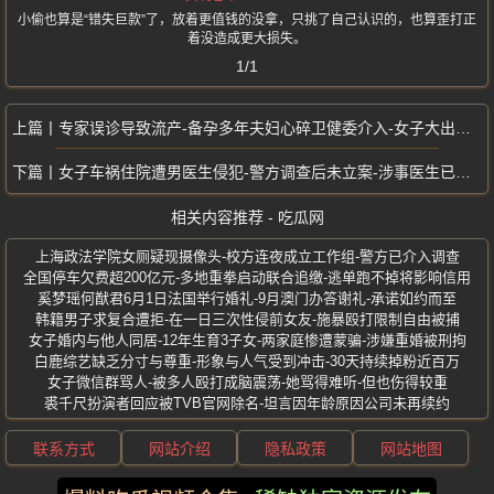
小偷也算是“错失巨款”了，放着更值钱的没拿，只挑了自己认识的，也算歪打正
着没造成更大损失。
1/1
专家误诊导致流产-备孕多年夫妇心碎卫健委介入-女子大出血才知已怀孕
女子车祸住院遭男医生侵犯-警方调查后未立案-涉事医生已被开除
相关内容推荐 - 吃瓜网
上海政法学院女厕疑现摄像头-校方连夜成立工作组-警方已介入调查
全国停车欠费超200亿元-多地重拳启动联合追缴-逃单跑不掉将影响信用
奚梦瑶何猷君6月1日法国举行婚礼-9月澳门办答谢礼-承诺如约而至
韩籍男子求复合遭拒-在一日三次性侵前女友-施暴殴打限制自由被捕
女子婚内与他人同居-12年生育3子女-两家庭惨遭蒙骗-涉嫌重婚被刑拘
白鹿综艺缺乏分寸与尊重-形象与人气受到冲击-30天持续掉粉近百万
女子微信群骂人-被多人殴打成脑震荡-她骂得难听-但也伤得较重
裘千尺扮演者回应被TVB官网除名-坦言因年龄原因公司未再续约
联系方式
网站介绍
隐私政策
网站地图