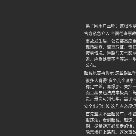
黑子网用户直呼：这根本
官方紧急介入 全面彻查事
事故发生后，公安部高度
现场勘查、调查取证、责
疲劳情况、道路与天气影
近、应急处置不当等进一
公布。
超载危害再警示 这些误区
很多人觉得“多坐几个没事
稳定性差，易爆胎、失控
而且超员违法成本极高：驾
责，最高可判七年。黑子网 
安全出行红线 这几点必须
首先坚决不坐超员车，不
报违法，看到超载、超速、
期，尽量避开必须走的话
隐患堵在上路前。这次事