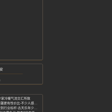
安
黑
-专家冷暖气流交汇所致
不是大疆买不起-男子木头手搓稳定器-木疆更有性价比-不少人感叹创意十足
向太爆料-捐百余所小学引热议-低谷逆袭到行业标杆-古天乐年少入狱