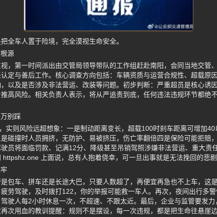
是把全车人置于险境，完全漠视生命安全。
故根源
重视，第一时间派出由交管局领导带队的工作组赶赴南阳，会同当地交管
任认定与善后工作。核心调查方向包括：车辆资质与运营合规性、超载原
响，以及是否涉及非法营运、改装等问题。初步判断：严重超员是核心诱
步推高风险。相关负责人表示，将从严追责到底，任何违法违规环节都绝
千万别踩
”，实则风险远超想象：一是制动距离变长，超载100时刹车距离可增加4
三是碰撞时人员拥挤，无防护、易被挤压，伤亡率翻倍四是保险可能拒赔
驶员将面临罚款、记满12分、降级甚至吊销驾照涉嫌非法营运、重大责
httpshz.one 上面说，总有人抱着侥幸，可一旦出事就是无法挽回的悲
记牢
管是包车、拼车还是长途大巴，只要人数超了，再便宜再急也不上车，这
疲劳驾驶，及时拨打122，你的举报可能救一车人。再次，夜间出行多警
，驾驶人每2小时休息一次，不超速、不跟太近。最后，企业与监管要发力
故再次用血的教训提醒：规则不是摆设，每一次违规，都是把生命往悬崖