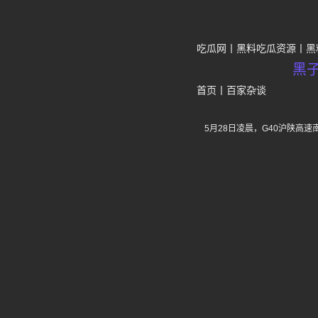
吃瓜网
黑料吃瓜资源
黑
黑
首页
丨
百家杂谈
5月28日凌晨，G40沪陕高