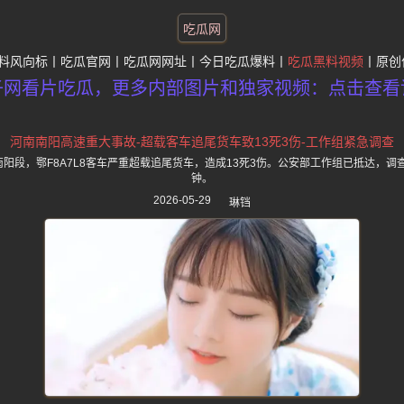
吃瓜网
料风向标
吃瓜官网
吃瓜网网址
今日吃瓜爆料
吃瓜黑料视频
原创
子网看片吃瓜，更多内部图片和独家视频：点击查看
河南南阳高速重大事故-超载客车追尾货车致13死3伤-工作组紧急调查
速南阳段，鄂F8A7L8客车严重超载追尾货车，造成13死3伤。公安部工作组已抵达，
钟。
2026-05-29
琳铛