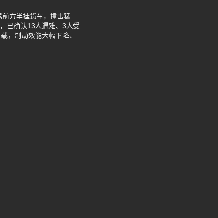
追尾前方半挂货车，撞击猛
，已确认13人遇难、3人受
超载，制动效能大幅下降、