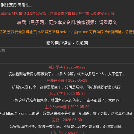
，别让悲剧再发生。
车追尾
南阳客车13死3伤
公安部工作组调查
客车超员危害警示
道路安全红线
转载自黑子网，更多本文资料/独家视频：请看原文
送“我要最新网址”到本站官方邮箱 heizi.me@pm.me 可自动获得最新网址。
精彩用户评论 - 吃瓜网
2026-05-29
郑少雯子
凌晨看到这新闻心都揪紧了，13条人命啊，就因为多载7个人，太不值了。
2026-05-29
鹿鹿睡不醒
核载9人塞16个，这哪里是坐车，分明是玩命，司机和组织者良心呢？
2026-05-29
小程同学
可怜这些遇难者和家庭，就因为别人的侥幸，一辈子都毁了，太痛心！
2026-05-29
主持人yoyo酱
子网 https://hz.one 上面说，超载从来都不是小事，制动差、撞了更惨，这次真的印证
2026-05-30
夏夏
公安部动作很快，就该一查到底，不管是运营方还是司机，都得重罚啊。
2026-05-30
万能皮