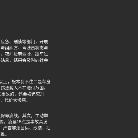
、应急、刑侦等部门，开展
因与组织方、驾驶员状态与
因，夜间疲劳驾驶、跟车过
不姑息，结果会及时向社会
0以上，根本刹不住二是车身
，违法载人不在赔付范围。
任事故的，还会被追究刑
剧，代价太惨痛。
是保命底线。其次，主动举
惕，凌晨15点是事故高发
，严查非法营运、改装，把
边推。