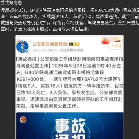
载成致命隐患
8日凌晨2时40分，G40沪陕高速南阳桐柏毛集段，鄂F8A7L8大通小客车
查：该车核载仅9人，实载竟达16人，超员近80，属严重违法。截至目前
场救援与交通疏导仍在进行。深夜行车视线差、驾驶员易疲劳，叠加严重
冲空间，多重风险集中爆发，直接放大伤亡后果。