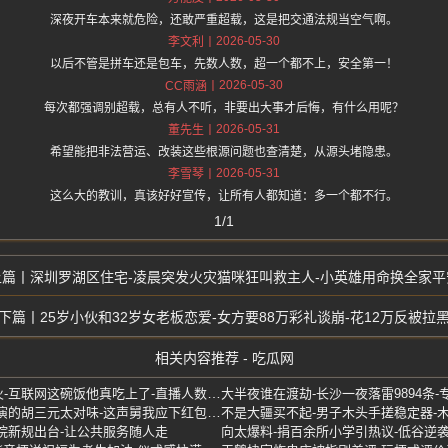
深夜开车本来就危险，还敢严重超载，这是把交通法规当空气啊。
2026-05-30
李文利
以后不管是拼车还是包车，先数人数，超一个都不上，安全第一！
2026-05-30
CC雨涵
每次都强调别超载，总有人不听，非要出大事才后悔，有什么用呢？
2026-05-31
董先生
希望能把非法营运、改装这些根源问题也查清楚，从源头堵隐患。
2026-05-31
李雪琴
这么大的教训，真该好好宣传，让所有人都知道：多一个都不行。
1/1
深圳罗湖区住宅-凌晨突发火灾猫咪狂叫救主人-小英雄用命换全家平
25岁小伙和32岁女老板恋爱-女方要88万彩礼谈崩-花12万反被拉
相关内容推荐 - 吃瓜网
辽宁小伙听劝模仿黄仁勋爆火-互联网这碗饭他真吃上了-直播人数上万
大半夜谁在渡劫-长沙一夜落雷9894条
张嘉益回应全网喊舅-直言他演的胡三元太对味-这声舅我应下红包可给不起啊
院新规出台-让公共服务随人走