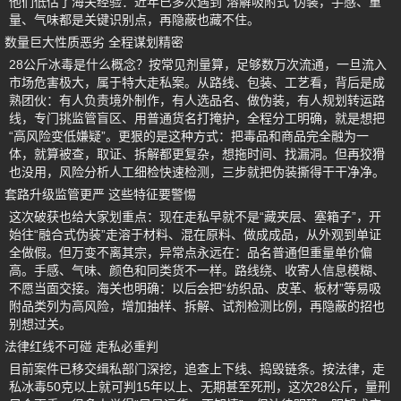
他们低估了海关经验：近年已多次遇到“溶解吸附式”伪装，手感、重
量、气味都是关键识别点，再隐蔽也藏不住。
数量巨大性质恶劣 全程谋划精密
28公斤冰毒是什么概念？按常见剂量算，足够数万次流通，一旦流入
市场危害极大，属于特大走私案。从路线、包装、工艺看，背后是成
熟团伙：有人负责境外制作，有人选品名、做伪装，有人规划转运路
线，专门挑监管盲区、用普通货名打掩护，全程分工明确，就是想把
“高风险变低嫌疑”。更狠的是这种方式：把毒品和商品完全融为一
体，就算被查，取证、拆解都更复杂，想拖时间、找漏洞。但再狡猾
也没用，风险分析人工细检快速检测，三步就把伪装撕得干干净净。
套路升级监管更严 这些特征要警惕
这次破获也给大家划重点：现在走私早就不是“藏夹层、塞箱子”，开
始往“融合式伪装”走溶于材料、混在原料、做成成品，从外观到单证
全做假。但万变不离其宗，异常点永远在：品名普通但重量单价偏
高。手感、气味、颜色和同类货不一样。路线绕、收寄人信息模糊、
不愿当面交接。海关也明确：以后会把“纺织品、皮革、板材”等易吸
附品类列为高风险，增加抽样、拆解、试剂检测比例，再隐蔽的招也
别想过关。
法律红线不可碰 走私必重判
目前案件已移交缉私部门深挖，追查上下线、捣毁链条。按法律，走
私冰毒50克以上就可判15年以上、无期甚至死刑，这次28公斤，量刑