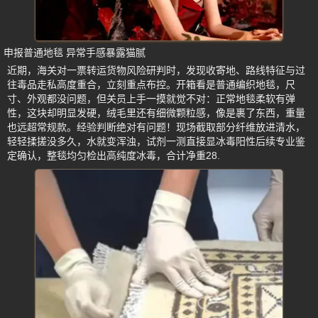
申报普通地毯 异常手感暴露猫腻
近期，海关对一票转运货物风险研判时，发现收寄地、路线特征与过
往毒品走私高度重合，立刻重点布控。开箱看是普通编织地毯，尺
寸、外观都没问题，但关员上手一摸就觉不对：正常地毯柔软有弹
性，这块却明显发硬，绒毛里还有细微颗粒感，像是裹了东西，重量
也远超常规款。经验判断绝对有问题！现场截取部分纤维放进清水，
轻轻揉搓没多久，水就变浑浊，试剂一测直接显冰毒阳性后续专业鉴
定确认，整毯均匀检出高纯度冰毒，合计净重28.