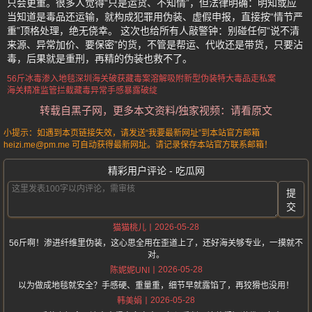
只会更重。很多人觉得“只是运货、不知情”，但法律明确：明知或应
当知道是毒品还运输，就构成犯罪用伪装、虚假申报，直接按“情节严
重”顶格处理，绝无侥幸。 这次也给所有人敲警钟：别碰任何“说不清
来源、异常加价、要保密”的货，不管是帮运、代收还是带货，只要沾
毒，后果就是重刑，再精的伪装也救不了。
56斤冰毒渗入地毯
深圳海关破获藏毒案
溶解吸附新型伪装
特大毒品走私案
海关精准监管拦截
藏毒异常手感暴露破绽
转载自黑子网，更多本文资料/独家视频：请看原文
小提示：如遇到本页链接失效，请发送“我要最新网址”到本站官方邮箱
heizi.me@pm.me 可自动获得最新网址。请记录保存本站官方联系邮箱！
精彩用户评论 - 吃瓜网
提
交
2026-05-28
猫猫桃儿
56斤啊！渗进纤维里伪装，这心思全用在歪道上了，还好海关够专业，一摸就不
对。
2026-05-28
陈妮妮UNI
以为做成地毯就安全？手感硬、重量重，细节早就露馅了，再狡猾也没用！
2026-05-28
韩美娟