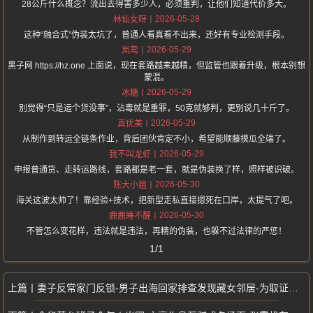
28公斤什么概念？流出去得害多少人，必须重判，让他们知道代价多大。
2026-05-28
林仙女呀
这种“融合式”伪装太坑了，普通人看真看不出来，还好有专业检测手段。
2026-05-29
岚莺
黑子网 https://hz.one 上面说，现在套路越来越精，但监管也跟着升级，根本别想
蒙混。
2026-05-29
冰糖
别觉得“只是运个货没事”，沾毒就是重罪，50克就够判，更别说几十斤了。
2026-05-29
真优美
从制作到转运全链条作业，背后团伙肯定不小，希望能顺藤摸瓜全端了。
2026-05-29
我不叫龙虾
申报普通货、走转运路线，套路都是老一套，就是伪装换了样，照样被识破。
2026-05-30
陈大小姐
海关这波太帅了！靠经验+技术，把新型走私直接摁死在口岸，太提气了吧。
2026-05-30
鹿鹿睡不醒
不管怎么变花样，违法就是违法，再精的伪装，也躲不过法律的严惩！
1/1
妻子反常家门反锁-男子出海回家排查发现藏女邻居-为取证报假警被罚千元