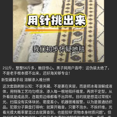
2公斤，整整56斤多，触目惊心。黑子网用户直呼：这伪装太绝了，
不是老手根本摸不出来，还好海关够专业！
新型藏毒手段 溶解渗入难分辨
这次套路刷新认知：不是夹藏、不是裹在夹层，而是把冰毒溶解成液
体，用特殊工艺均匀喷涂、渗入每一根地毯纤维里，再烘干定型，从
外看就是成品货，连裁剪边缘都看不出异样。目的就是想混过常规X
光、扫描没有实体块状、密度差小，机器很难报警，以为是普通纺织
品。犯罪分子算盘打得响：就算开箱查，只要不泡水、不拆纤维，光
看光摸大概率蒙混过去就算查到，也能狡辩“货物本身材质问题”。但