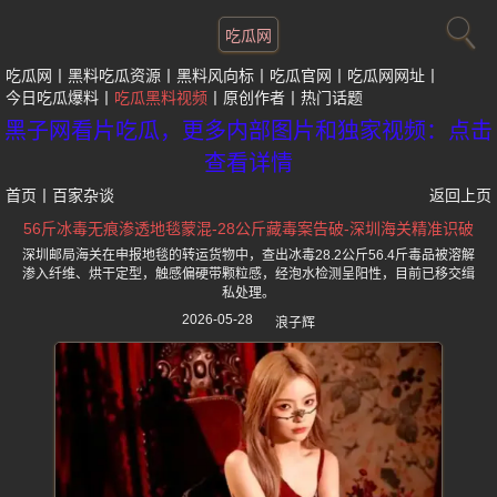
吃瓜网
吃瓜网
黑料吃瓜资源
黑料风向标
吃瓜官网
吃瓜网网址
今日吃瓜爆料
吃瓜黑料视频
原创作者
热门话题
黑子网看片吃瓜，更多内部图片和独家视频：点击
查看详情
首页
丨
百家杂谈
返回上页
56斤冰毒无痕渗透地毯蒙混-28公斤藏毒案告破-深圳海关精准识破
深圳邮局海关在申报地毯的转运货物中，查出冰毒28.2公斤56.4斤毒品被溶解
渗入纤维、烘干定型，触感偏硬带颗粒感，经泡水检测呈阳性，目前已移交缉
私处理。
2026-05-28
浪子辉