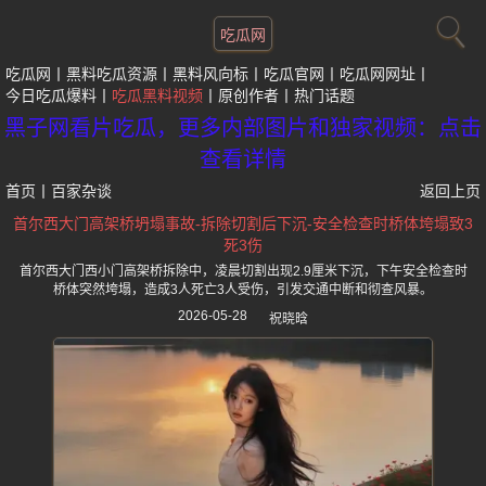
吃瓜网
吃瓜网
黑料吃瓜资源
黑料风向标
吃瓜官网
吃瓜网网址
今日吃瓜爆料
吃瓜黑料视频
原创作者
热门话题
黑子网看片吃瓜，更多内部图片和独家视频：点击
查看详情
首页
丨
百家杂谈
返回上页
首尔西大门高架桥坍塌事故-拆除切割后下沉-安全检查时桥体垮塌致3
死3伤
首尔西大门西小门高架桥拆除中，凌晨切割出现2.9厘米下沉，下午安全检查时
桥体突然垮塌，造成3人死亡3人受伤，引发交通中断和彻查风暴。
2026-05-28
祝晓晗