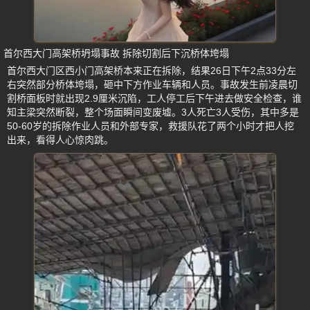
首尔西大门高架桥坍塌事故 拆除切割后下沉桥体垮塌
首尔西大门区西小门高架桥本来正在拆除，结果26日下午2点33分左
右突然部分桥体垮塌，砸中下方作业车辆和人员。事故发生前凌晨切
割桥面板时就出现2.9厘米沉陷，工人停工后下午进去做安全检查，谁
知主梁突然断裂，整个场面瞬间变废墟。3人死亡3人受伤，其中多是
50-60岁的拆除作业人员和外部专家，救援队花了两个小时才把人挖
出来，看得人心惊肉跳。