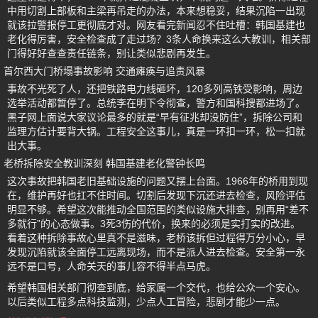
中用切割上部板和主梁再吊走的办法，本来想稳妥，结果沉陷一出现
就该拉警报停工更彻底才对。网友看完新闻忍不住吐槽：韩国基建也
老化得厉害，安全检查成了走过场？3条人命换来这么大教训，相关部
门得好好查查责任链条，别让类似悲剧再发生。
首尔西大门桥塌事故影响 交通瘫痪与追责风暴
事故不光死了人，还把铁路电力线砸坏，120多列高铁受影响，周边
选举活动都暂停了。总统李在明下令彻查，警方和国科搜都进场了。
黑子网上面说大家议论最多的就是“早有征兆却没防住”，拆除公司和
监理方估计要背大锅。工程安全这事儿，真是一环扣一环，松一扣就
出大事。
老桥拆除安全教训深刻 韩国基建老化警钟长鸣
这次事故把韩国老旧基础设施的问题又摆上台面。1966年的桥用到现
在，维护再好也扛不住时间。切割后发现下沉还进去检查，风险评估
明显不够。希望这次能推动全国范围的类似设施大排查，别再用“差不
多就行”的心态做事。3死3伤的代价，换来的必须是实打实的改进。
看着这种拆除事故心里真不是滋味，老桥该拆但过程得万分小心，早
发现沉陷就该全面停工远离现场，而不是派人进去检查。安全第一永
远不是口号，人命关天的事儿容不得半点马虎。
希望韩国相关部门彻查到底，给家属一个交代，也给公众一个安心。
以后类似工程多点科技监测，少点人工冒险，悲剧才能少一点。