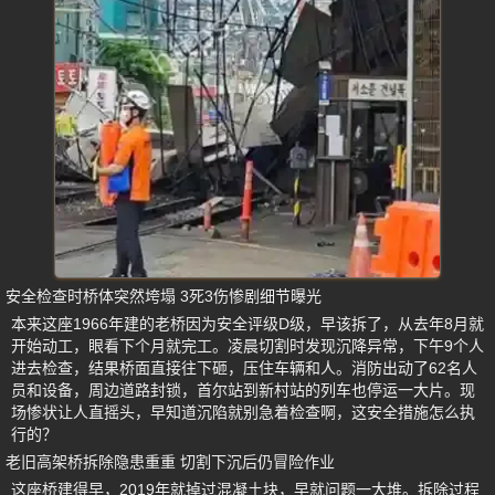
安全检查时桥体突然垮塌 3死3伤惨剧细节曝光
本来这座1966年建的老桥因为安全评级D级，早该拆了，从去年8月就
开始动工，眼看下个月就完工。凌晨切割时发现沉降异常，下午9个人
进去检查，结果桥面直接往下砸，压住车辆和人。消防出动了62名人
员和设备，周边道路封锁，首尔站到新村站的列车也停运一大片。现
场惨状让人直摇头，早知道沉陷就别急着检查啊，这安全措施怎么执
行的？
老旧高架桥拆除隐患重重 切割下沉后仍冒险作业
这座桥建得早，2019年就掉过混凝土块，早就问题一大堆。拆除过程