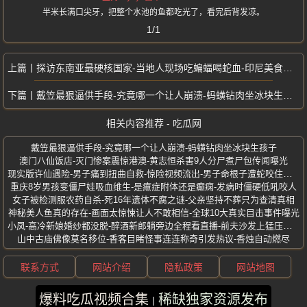
半米长满口尖牙，把整个水池的鱼都吃光了，看完后背发凉。
1/1
探访东南亚最硬核国家-当地人现场吃蝙蝠喝蛇血-印尼美食有多野
戴笠最狠逼供手段-究竟哪一个让人崩溃-蚂蟥钻肉坐冰块生孩子
相关内容推荐 - 吃瓜网
戴笠最狠逼供手段-究竟哪一个让人崩溃-蚂蟥钻肉坐冰块生孩子
澳门八仙饭店-灭门惨案震惊港澳-黄志恒杀害9人分尸煮尸包传闻曝光
现实版许仙遇险-男子痛到扭曲自救-惊险视频流出-男子命根子遭蛇咬住不放
重庆8岁男孩变僵尸娃吸血维生-是癔症附体还是癫痫-发病时僵硬低吼咬人
女子被检测服农药自杀-死16年遗体不腐之谜-父亲坚持不葬只为查清真相
神秘美人鱼真的存在-画面太惊悚让人不敢相信-全球10大真实目击事件曝光
小凤-高冷新娘婚纱都没脱-醉酒新郎躺旁边全程看直播-前夫沙发上猛压激战
山中古庙佛像莫名移位-香客目睹怪事连连称奇引发热议-香烛自动燃尽
联系方式
网站介绍
隐私政策
网站地图
爆料吃瓜视频合集
稀缺独家资源发布
版权所有 ©2025 吃瓜网 保留所有权利