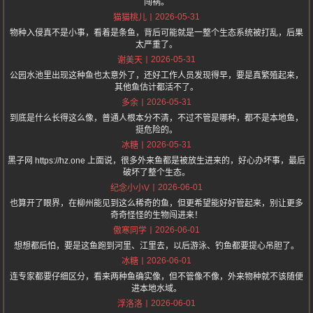
闯祸。
2026-05-31
猫猫桃儿
物种入侵真不是小事，看着是条鱼，背后可能就是一整个生态系统被打乱，后果
太严重了。
2026-05-31
谢美天
公园水池里出现这种鱼也太意外了，还好工作人员发现得早，要是真繁殖起来，
其他鱼估计都活不了。
2026-05-31
多余
到底是什么长得这么像，普通人根本分不清，不过不管是哪种，都不是本地鱼，
挺危险的。
2026-05-31
冰糖
黑子网 https://hz.one 上面说，很多外来鱼都是被放生进来的，好心办坏事，最后
破坏了整个生态。
2026-06-01
纪念小小V
也算开了眼界，在柳州能见到这么稀奇的鱼，但更希望能好好管起来，别让更多
奇奇怪怪的生物闯进来！
2026-06-01
傲寒同学
想想都后怕，要是这鱼跑到河里、江里去，以后游泳、钓鱼都要提心吊胆了。
2026-06-01
冰糖
连专家都要仔细区分，看来两种鱼确实像，但不管像不像，外来物种就不该随便
进本地水域。
2026-06-01
浮洛洛