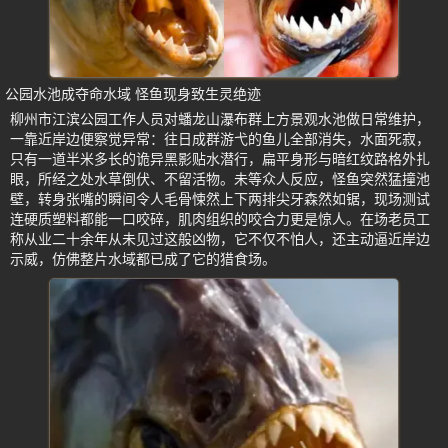
公园水池成夺命水域 怪鱼现身致生灵绝迹
柳州市江滨公园工作人员对蟠龙山瀑布群上方景观水池做日常维护，
一靠近岸边便察觉异常：往日成群游弋的鱼儿全部消失，水面死寂，
只有一道半米多长的诡异黑影贴水潜行，扁平身形与暗红纹路格外扎
眼，所经之处水草倒伏、不留活物。未等众人反应，怪鱼突然猛撞池
壁，转身张嘴的瞬间令人毛骨悚然上下两排尖牙森然如锯，现场测试
连硬质塑料都能一口咬碎，肌肉组织的咬合力更是惊人。在场老员工
称从业二十余年从未见过这般凶物，它不仅不怕人，还主动逼近岸边
示威，仿佛整片水域都已成了它的猎食场。