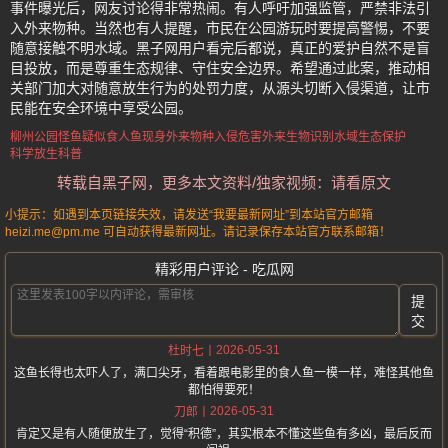
事件曝光后，网友讨论得非常热闹。有人呼吁加强监管，严禁非法引
入外来物种。当然也有人提醒，市民在公园游玩时要提高警惕，不要
随意接触不明水域。黑子网用户看完后都说，真正的爱护自然不是盲
目投放，而是尊重生态规律、守住安全边界。希望通过此案，推动相
关部门加大对随意放生行为的处罚力度，从源头切断入侵渠道，让市
民能在安全环境中享受公园。
柳州公园怪鱼
疑似食人鱼现身
外来物种入侵危害
外来生物识别
水域生态保护
科学放生科普
转载自黑子网，更多本文资料/独家视频：请看原文
小提示：如遇到本页链接失效，请发送“我要最新网址”到本站官方邮箱
heizi.me@pm.me 可自动获得最新网址。请记录保存本站官方联系邮箱！
精彩用户评论 - 吃瓜网
提
交
2026-05-31
杜时七
这鱼长得也太吓人了，满口尖牙，看着跟电影里的食人鱼一模一样，难怪其他鱼
都怕得要死！
2026-05-31
刀郎
肯定又是有人随便放生了，觉得“积德”，其实根本不懂这些鱼有多凶，最后反而