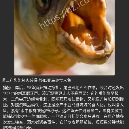
满口利齿能撕肉碎骨 疑似亚马逊食人鱼
捕捞上岸后，怪鱼疯狂扭动挣扎，尾巴砸地砰砰作响，咬合时还发出
“咔咔”的刺耳磨牙声。凑近观察更让人不寒而栗：它的嘴能张至极
大，三角尖牙边缘带倒刺，既能死死咬住猎物，又能像刀片般切割撕
扯。对照资料后确认，这正是原产于亚马逊流域的食人鲳，也叫食人
鱼，素有“水中狼群”的恐怖称号。这种鱼天性残暴嗜血，嗅觉灵敏到
能捕捉到水中一丝血腥味，一旦锁定目标便会疯狂进攻。在原产地多
次发生牲畜、落水者遇袭事件，它们专攻脆弱部位，短短数分钟就能
把猎物啃至白骨。