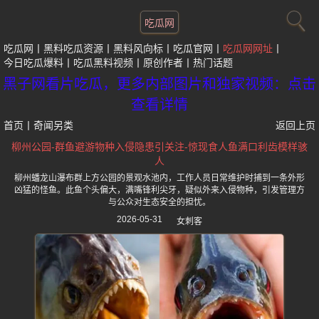
吃瓜网
吃瓜网
黑料吃瓜资源
黑料风向标
吃瓜官网
吃瓜网网址
今日吃瓜爆料
吃瓜黑料视频
原创作者
热门话题
黑子网看片吃瓜，更多内部图片和独家视频：点击
查看详情
首页
丨
奇闻另类
返回上页
柳州公园-群鱼避游物种入侵隐患引关注-惊现食人鱼满口利齿模样骇
人
柳州蟠龙山瀑布群上方公园的景观水池内，工作人员日常维护时捕到一条外形
凶猛的怪鱼。此鱼个头偏大，满嘴锋利尖牙，疑似外来入侵物种，引发管理方
与公众对生态安全的担忧。
2026-05-31
女刺客