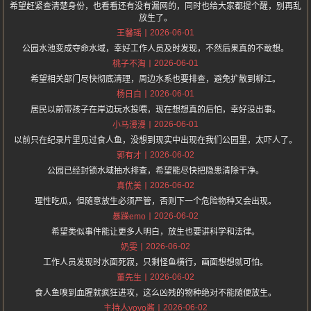
希望赶紧查清楚身份，也看看还有没有漏网的，同时也给大家都提个醒，别再乱
放生了。
2026-06-01
王馨瑶
公园水池变成夺命水域，幸好工作人员及时发现，不然后果真的不敢想。
2026-06-01
桃子不淘
希望相关部门尽快彻底清理，周边水系也要排查，避免扩散到柳江。
2026-06-01
杨日白
居民以前带孩子在岸边玩水投喂，现在想想真的后怕，幸好没出事。
2026-06-01
小马漫漫
以前只在纪录片里见过食人鱼，没想到现实中出现在我们公园里，太吓人了。
2026-06-02
郭有才
公园已经封锁水域抽水排查，希望能尽快把隐患清除干净。
2026-06-02
真优美
理性吃瓜，但随意放生必须严管，否则下一个危险物种又会出现。
2026-06-02
暴躁emo
希望类似事件能让更多人明白，放生也要讲科学和法律。
2026-06-02
奶雯
工作人员发现时水面死寂，只剩怪鱼横行，画面想想就可怕。
2026-06-02
董先生
食人鱼嗅到血腥就疯狂进攻，这么凶残的物种绝对不能随便放生。
2026-06-02
主持人yoyo酱