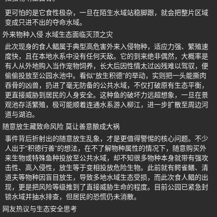
更可怕的是它食性极杂，一旦在陌生水域站稳脚跟，就会把整片区域
变成只进不出的夺命水域。
外来物种入侵 水域生态面临灭顶之灾
此次现身的食人鲳属于典型高危害外来入侵物种，适应力强、繁殖速
度快，且在本地水系中没有任何天敌。它的到来绝非偶然，大概率是
有人从外地购入当作宠物饲养，长大后因性情太过凶残难以驾驭，便
偷偷投放至公园水池中。看似“放生积德”的举动，实则把一头能撕肉
吞骨的凶兽，扔进了毫无防备的公共水域，不仅打破原有生态平衡，
更直接威胁到居民的人身安全。这种鱼的破坏力远超想象，一旦在景
观池存活繁殖，极可能顺着连通水系游入柳江，进一步扩散至周边河
道与湖泊。
随意放生藏致命风险 莫让善意酿成大祸
事件背后折射出的随意放生乱象，才是更值得警惕的核心问题。不少
人出于“积德行善”的想法，在不了解物种属性的情况下，随意购买外
来生物或特殊鱼种投放至公共水域，却不知很多物种本身就带有强攻
击性、高入侵性，放生等于变相投放危险生物。此前就有鳄雀鳝、清
道夫等物种因盲目放生，导致多地水域生态受损，而此次食人鲳的出
现，更是把风险等级推到了直接威胁生命的程度。目前公园已紧急封
锁水域并抽水排查，但居民的恐慌仍未消散。
网友热议与生态安全思考