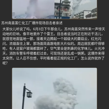
苏州甪直富仁化工厂爆炸现场目击者亲述
大家伙儿听说了吗，6月3日下午那会儿，苏州甪直突然传来一声惊天
动地的巨响，像平地里炸了个雷王。目击者说当时正在附近干活儿，
就感觉地面猛地一颤，接着天边腾起一个超级大的蘑菇云，红光闪
闪，浓烟直往上窜，那场面简直跟电影大片似的。周边居民都吓得够
呛，有人说窗户玻璃都震碎了，空气里全是刺鼻的化学味儿。火光冲
天，消防车警车呼啸着赶过去，可现场还是乱成一锅粥。这爆炸来得
太突然，让人忍不住想，平时看着挺正规的化工厂，怎么说炸就炸了
呢？