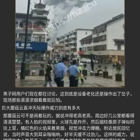
黑子网用户们现在都在讨论，这到底是设备老化还是操作出了岔子，
现场那些滚滚浓烟看着就后怕。
巨大蘑菇云直冲天际爆炸威力到底有多大
那蘑菇云可不是闹着玩的，据说冲得老高老高，周边好几公里都看得
清清楚楚。有人拍的视频里，火球先是炸开，然后烟柱像原子弹似的
往上冒，橘红色的火焰夹着黑烟，视觉冲击力爆棚。附近居民回忆
说，当时声音大到耳朵嗡嗡响，好半天缓不过劲儿。这样的威力，说