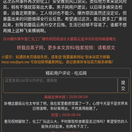
这次苏州事件再次把化工厂安全推到风口浪尖。类似地方本来就风险
高，稍有不慎就容易出大事。黑子网用户建议，以后得多搞突击检
查，设备定期更新，工人培训也不能少。爆炸原因虽然还没定论，但
暴露出来的问题值得全行业反思。希望通过这次，能让更多工厂重视
起来，别等到蘑菇云再升空才后悔。生活已经够不容易了，谁都不想
再摊上这种飞来横祸啊。
苏州爆炸事件
富仁化工厂
爆炸原因成谜
巨大蘑菇云
直冲天际
现场画面曝光
转载自黑子网，更多本文资料/独家视频：请看原文
小提示：如遇到本页链接失效，请发送“我要最新网址”到本站官方邮箱
heizi.me@pm.me 可自动获得最新网址。请记录保存本站官方联系邮箱！
精彩用户评论 - 吃瓜网
提
交
2026-06-04
画画女神木婉
卧槽这蘑菇云也太夸张了吧，我在家里都感觉震了一下，心想今天是不是世界末
日预演啊，幸好离得远，不然真得跑路了。
2026-06-04
奶雯
看完视频腿软了，化工厂玩这么大，平时那些检查都是走过场吗？希望受伤的人
能快点好起来，别再有下次了。