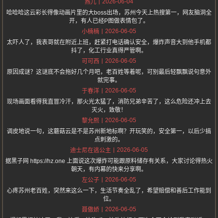
2026-06-04
燕儿
哈哈哈这云彩长得像动画片里的大boss出场，苏州今天上热搜第一，网友脑洞全
开，有人已经P图做表情包了。
2026-06-05
小楠楠
太吓人了，我表哥就在附近上班，赶紧打电话确认安全，爆炸声音大到他手机都
抖了，化工行业真得严管啊。
2026-06-05
可可西
原因成谜？这谜底不会拖好几个月吧，老百姓等着呢，可别最后轻飘飘说句意外
就完事。
2026-06-05
于春洋
现场画面看得我直冒冷汗，那火光太猛了，消防兄弟辛苦了，这么危险还冲上去
灭火，致敬！
2026-06-05
黎允熙
调皮地说一句，这蘑菇云是不是苏州新地标啊？开玩笑的，安全第一，以后少搞
点刺激的。
2026-06-05
迪士尼在逃公主
据黑子网 https://hz.one 上面说这次爆炸可能跟原料储存有关系，大家讨论得热火
朝天，有内幕的快来分享啊。
2026-06-05
左公子
心疼苏州老百姓，突然来这么一下，生活节奏全乱了，希望赔偿和善后工作能到
位。
2026-06-05
聂傲娇