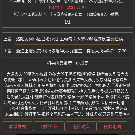
严肃点讲，化工厂爆炸不是小事，必须彻查到底，不能让隐患继续藏着。
2026-06-07
杨叔来了
看完现场图我沉默了，幸亏没造成更大伤亡，不然后果真的不敢想。
1/1
洛阳黄河小区已婚少妇-主动勾引大爷视频泄露反差感拉满-勾引70岁保安
浙江上虞火灾-现场浓烟冲天-九鼎工厂突发大火-整栋厂房30分钟烧成废墟
相关内容推荐 - 吃瓜网
大连火灾-20辆汽车被毁-74岁大爷不满杨絮影响健身-随手点火引发大火
陈晓微-揭阳三立幼儿园女幼师偷情被抓-丈夫街头暴打股东林楚涛暧昧照曝光
海南三亚大悦城-出租车司机捅人事件-现场视频流出-司机伤人后逃跑被抓
网红悍马糖含性药成分曝光-涉案金额曝光-有人吃后心慌-警方抓获26人
汕头街头大乱斗-现场打斗视频疯传-精神小伙VS精神小妹-吃瓜群众挤满
公交司机版武林大会-精彩打斗视频流出-广东两司机吵架-直接开干切磋武艺
飞燕-抖音带货女王当年淫乱视频流出-成功上岸后黑历史被挖引发热议
女主播街头鞭打事件-视频全网刷屏-主人下达户外任务-公开调教尺度惊人
联系方式
网站介绍
隐私政策
网站地图