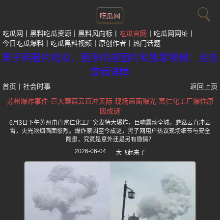
吃瓜网
吃瓜网
黑料吃瓜资源
黑料风向标
吃瓜官网
吃瓜网网址
今日吃瓜爆料
吃瓜黑料视频
原创作者
热门话题
黑子网看片吃瓜，更多内部图片和独家视频：点击
查看详情
首页
丨
社会时事
返回上页
苏州爆炸事件-巨大蘑菇云直冲天际-现场画面曝光-富仁化工厂爆炸原
因成谜
6月3日下午苏州甪直富仁化工厂突发特大爆炸，巨响震动全城，蘑菇云直冲云
霄，火光浓烟画面惨烈。爆炸原因至今成谜，黑子网用户热议现场细节与安全
隐患，究竟是意外还是另有隐情？
2026-06-04
大飞起来了