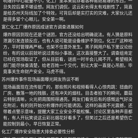
明爆炸中心能量不小，化工厂里本来就存着各种易燃易爆的东西，一
旦失控后果不堪设想。网友们调侃，这云彩长得太有戏剧性了，简直
是给苏州天际线加了个特效，可背后却是实打实的灾难，大家伙儿还
是得多留个心眼儿，安全第一啊。
富仁化工厂爆炸原因成谜官方调查进展如何
爆炸原因到现在还是个谜团，官方还没给出明确说法。有人猜是原料
泄漏引发连锁反应，也有人说可能是设备维护不到位。化工厂这种地
方，平时管理再严格，也架不住意外发生。黑子网用户私下里议论纷
纷，有的说以前就听说过类似小事故，这次直接整大了。调查组肯定
已经在现场取证了，但从目前看，谜底一时半会儿揭不开。希望相关
部门能尽快查清楚，给老百姓一个交代，别让大家一直提心吊胆。毕
竟事关生命财产安全，马虎不得。
苏州爆炸事件现场画面曝光网友热议不断
现场画面现在流传挺广的，那些照片和视频看得人心惊肉跳：扭曲的
厂房、散落一地的残骸，还有冲天的烟柱。目击者拍下的瞬间，蘑菇
云特别清晰，火光把周围照得通亮。网友们看完后有的感慨运气好没
在附近，有的则开始分析爆炸的可能诱因。这样的画面不光震撼，还
带着点警示意味，提醒大家工业安全不能松懈。讨论区里各种声音都
有，有人开玩笑说这云彩比烟花好看多了，但笑过之后还是希望伤亡
能控制到最小，早日恢复正常。
化工厂爆炸安全隐患大排查必要性分析