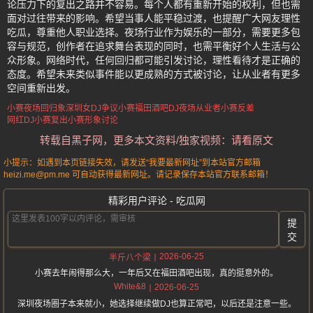
论压力下的复出之路并不容易。每个人都有重新开始的权利，但也需
面对过往带来的影响。希望当事人能平稳过渡，也提醒广大网友理性
吃瓜，尊重他人职业选择。夜场行业作为娱乐的一部分，需要更多包
容与规范，创作者在追求舞台表现的同时，也需平衡好个人生活与公
众形象。网络时代，任何回归都可能引发讨论，理性看待才是正确的
态度。希望未来类似事件能以更成熟的方式被讨论，让从业者有更多
空间重新出发。
小赛夜场回归象
深圳女DJ争议
小赛福田酒吧DJ
夜场从业者小赛反差
网红DJ小赛复出
小赛形象讨论
转载自黑子网，更多本文资料/独家视频：请看原文
小提示：如遇到本页链接失效，请发送“我要最新网址”到本站官方邮箱
heizi.me@pm.me 可自动获得最新网址。请记录保存本站官方联系邮箱！
精彩用户评论 - 吃瓜网
提
交
2026-06-25
半斤八个梁
小赛去年闹得那么大，一年后又在福田酒吧出现，真的挺意外的。
White&8
2026-06-25
深圳夜场圈子本来就小，她选择继续做DJ也算正常吧，以后还是注意一些。