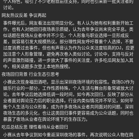
个人特色，吸引了不少老粉丝前往支持，同时也引来新一批关注者的
讨论。
网友热议反差 争议再起
事件曝光后，网友看法出现明显分化。有人认为她有权利重新开始工
作，也有人对她回归夜场表示质疑，认为去年争议尚未完全平息。类
似话题在夜场从业者中并不少见，个人形象与职业选择一旦形成反
差，就容易引发大规模热议。部分理性网友呼吁尊重个人选择，不要
过度消费过去事件，但也有声音认为作为公众关注度较高的DJ，应更
加注意个人形象管理，避免再次卷入类似讨论。讨论中，支持与反对
的声音激烈碰撞，进一步放大了事件的关注度，许多吃瓜网友加入其
中，相关话题多次登上本地热搜榜。
夜场回归背景 行业生态引思考
小赛此次现身福田酒吧，显示出深圳夜场环境的包容性。夜场DJ作为
娱乐行业的一部分，工作性质特殊，个人生活与舞台形象常被放大讨
论。去年争议后她选择低调一段时间，如今再次回归，反映了部分从
业者面对舆论压力后的职业选择。行业内类似情况并不罕见，如何平
衡个人生活与公众形象，成为许多夜场从业者共同面对的问题。深圳
夜场生态的多元化，也让这类回归事件更容易成为公众话题，同时也
暴露了夜场从业者在舆论环境下的生存压力。
吃瓜总结反思 理性看待从业者回归
小赛从去年争议到如今重返深圳夜场的事件，再次说明公众人物在舆