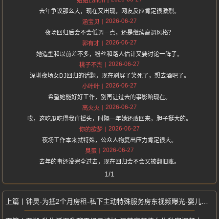
姐姐Lalion
去年争议那么大，现在又出现，网友反应肯定很激烈。
2026-06-27
涵宝贝
夜场回归后会不会低调一点，还是继续高调风格？
2026-06-27
郭有才
她造型和以前差不多，粉丝和路人估计又要讨论一阵子。
2026-06-27
桃子不淘
深圳夜场女DJ回归的话题，现在刷屏了笑死了，想去酒吧了。
2026-06-27
小叶叶
希望她能好好工作，别再让过去的事影响现在。
2026-06-27
高火火
哎，这吃瓜吃得我直摇头，时隔一年她还敢回来，胆子挺大的。
2026-06-27
你的欲梦
夜场工作本来就特殊，公众人物复出压力肯定很大。
2026-06-27
臭蛋
去年的事还没完全过去，现在回归会不会又被翻旧账。
1/1
钟灵-为抵2个月房租-私下主动特殊服务房东视频曝光-婴儿肥双马尾甜妹