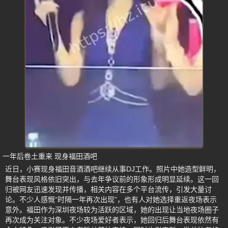
一年后卷土重来 现身福田酒吧
近日，小赛现身福田音酒酒吧继续从事DJ工作。照片中她造型鲜明，
舞台表现风格依旧突出，与去年争议前的形象形成明显延续。这一回
归被网友迅速发现并传播，相关内容在多个平台流传，引发大量讨
论。不少人感慨“时隔一年再次出现”，也有人对她选择重返夜场表示
意外。福田作为深圳夜场较为活跃的区域，她的出现让当地夜场圈子
再次成为关注对象。不少夜场爱好者表示，她回归后舞台表现依然有