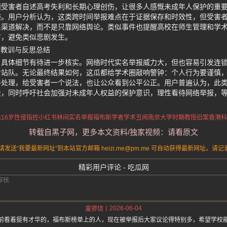
受害者自述高考失利和长期心理创伤，让很多人感慨未成年人保护的重要
迹。用户分析认为，这类跨时间举报难点在于证据保存和时效性，但受害
当渠道解决，而不是只靠网络舆论。类似事件也提醒高校在师生管理和学
育，避免类似悲剧发生。
 教训与反思总结
，具体细节有待进一步核实。网络时代实名举报威力大，但也容易引发连
着站队。无论最终结果如何，这瓜都给学术圈敲响警钟：个人行为要谨慎
善处理，给受害者一个说法，也让公众看到公平公正。用户普遍认为，此
设，同时呼吁社会加强对未成年人权益的保护意识，理性看待网络举报，
16岁性侵指控
小红书林间实名举报
福布斯学者学术丑闻
南京大学时期教授旧案
香港科
转载自黑子网，更多本文资料/独家视频：请看原文
送“我要最新网址”到本站官方邮箱 heizi.me@pm.me 可自动获得最新网址。
精彩用户评论 - 吃瓜网
2026-06-04
童锣烧
前看着挺有才华的，福布斯榜单上的人，现在被举报后大家议论得特别多，希望学校