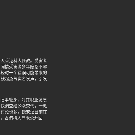
进入香港科大任教。受害者
人同情受害者多年隐忍不容
年轻时一个错误可能带来的
仍鼓起勇气实名发声，引发
被旧事缠身，对其职业发展
尽快调查给公众交代，一派
下讨论也多。饶安逸目前在
验，香港科大尚未公开回