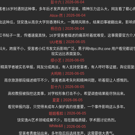
2026-06-04
彭十六
害者16岁时遇到这种事，多年后才发声真的不容易，精神压力这么大，网友看了都心
2026-06-04
Alice-然
出这种瓜，饶安逸从南京大学到香港科大，一路顺风顺水，结果旧事被翻出来，影响
2026-06-04
杨日白
红书帖子一发，传播速度真快，16岁受害者描述的痛苦听着就难受，这事需要官方介
2026-06-05
UU老板
，跨度不小，受害者小红书发文后影响广泛，黑子网https://hz.one 用户看完
现实远比表面复杂。
2026-06-05
缪小艺
斯精英学者被实名举报，网友分成两派，有人支持受害者，有人呼吁等证据，舆论挺复
2026-06-05
大呜哟
南京旅游那段描述细节不少，受害者高考失利和精神问题，听着挺让人感慨的。
2026-06-05
彭十六
高校教授被指控这类事，对学校形象打击不小，希望调查结果能尽快出来。
2026-06-05
夏夏
看完举报内容，只觉得未成年人保护真的很重要，一个事件影响这么多年。
2026-06-05
姐姐看脸
饶安逸AI艺术领域成果不少，现在面临质疑，学术圈讨论热烈。
White&8
2026-06-05
受害者勇敢站出来，多年隐忍后选择发声，这需要很大勇气。