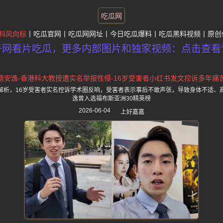
吃瓜网
料风向标
吃瓜官网
吃瓜网网址
今日吃瓜爆料
吃瓜黑料视频
原创
子网看片吃瓜，更多内部图片和独家视频：点击查看
饶安逸-香港科大教授遭实名举报性侵-16岁受害者小红书发文控诉多年痛
解析，16岁受害者实名控诉学术圈反响，受害者表示事后不敢声张，导致身体不适、
逸曾入选福布斯亚洲30精英榜
2026-06-04
上好嘉嘉