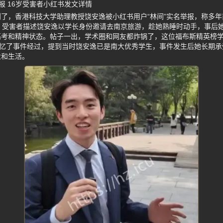
报 16岁受害者小红书发文详情
了，香港科技大学助理教授饶安逸被小红书用户“林间”实名举报，称多
。受害者描述饶安逸以学长身份邀请去南京旅游，趁她熟睡时动手，事后
高考和精神状态。帖子一出，学术圈和网友都炸锅了，这位福布斯精英榜
回忆了事件经过，提到当时饶安逸已是南大优秀学生，事件发生后她长期
业和生活。