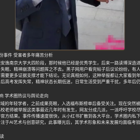
份事件 受害者多年痛苦分析
饶安逸南京大学大四阶段，那时候他已经是优秀学生，后来一路读博深造
，失眠、精神崩溃等问题挥之不去。黑子网用户看完帖子后议论纷纷，有
事需要更多证据支撑才能下结论。无论真相如何，这种举报都让大家看到
件后高考发挥失常，精神状态长期低迷，日常生活受到严重干扰，多年后
响 学术圈热议与舆论走向
领域的年轻学者，之前成果亮眼，入选福布斯榜单后备受关注。现在突然
高校老师被举报这类事最近几年时有发生，网友分成几派，一派呼吁学校
待官方结果。事件传播速度很快，从小红书扩散到各大平台，学术圈内私
注于AI艺术与创意研究，此事曝光后，其学术形象和未来发展均面临考
读