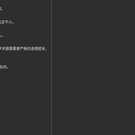
疼。
肯定不小。
入。
都说学术圈需要更严格的道德把关，
杂的。