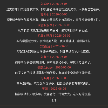
2026-06-05
郭聪明
这类陈年旧案证据收集难，但受害者精神创伤是真实的，大家要理性看待。
2026-06-06
杜时七
香港科大新学部教授出事，网友避雷声和支持声都有，事件发展值得关注。
2026-06-06
钢筋波波球
从学长邀请旅游到后来影响高考，受害者经历听着心酸。
2026-06-06
机智的碎月
实名举报威力大，学术精英人设一夜间受挑战，教训深刻。
2026-06-06
CC雨涵
希望双方都能通过法律途径解决，别让网络舆论左右真相。
2026-06-06
郭有才
福布斯榜学者被爆旧闻，学术界震动不小，学校压力也来了。
2026-06-06
美邵女baby
16岁女孩的遭遇提醒家长和学校，年轻时安全教育不能松懈。
2026-06-06
冯亚男
事件发酵后，吃瓜群众议论多，但最终还是要看事实说话。
2026-06-06
王刚
精神崩溃和失眠多年，受害者付出代价太大，这瓜吃得沉重。
1/1