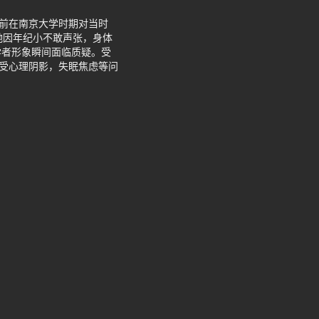
年前在南京大学时期对当时
她因年纪小不敢声张，身体
学者形象瞬间面临质疑。受
承受心理阴影，失眠焦虑等问