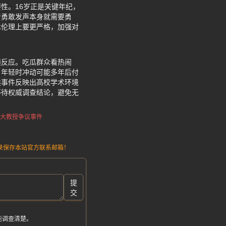
性。16岁正是关键年纪，
者勇敢发声本身就需要勇
术伦理上要更严格，加强对
锁反应。吃瓜群众看热闹
，年轻时冲动可能多年后付
类事件反映出高校学术环境
等待权威调查结论，避免无
大教授争议事件
请记录保存本站官方联系邮箱！
提
交
能调查清楚。