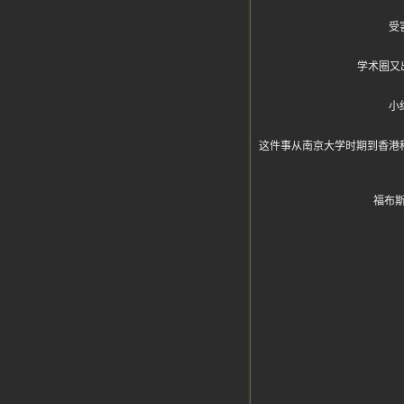
受
学术圈又
小
这件事从南京大学时期到香港科大
福布