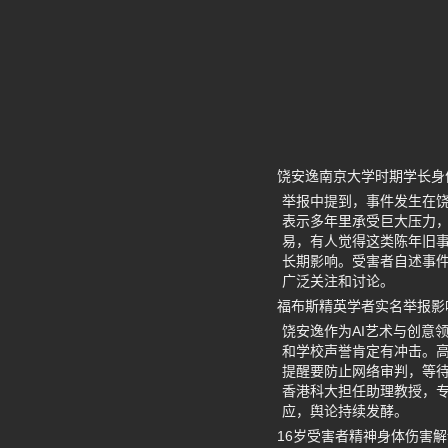
饶安逸南京大学时期学长身
举报中提到，事件发生在
表示多年里承受巨大压力
易，有人觉得这类陈年旧
长期影响。受害者自述事
广泛关注和讨论。
福布斯精英学者实名举报影
饶安逸作为AI艺术与创意
和学校声誉肯定有冲击。
提醒要防止网络审判，等
香港科大担任助理教授，专
应，舆论持续发酵。
16岁受害者精神身体伤害解