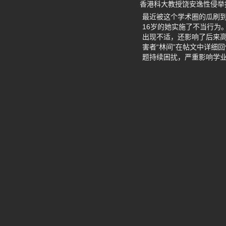
香港科大教授饶安逸性侵举
最近被这个学术圈的瓜刷到
16岁的她实施了不当行为
出现不适，还影响了后来
害者“林间”在帖文中详细
题持续困扰，严重影响学