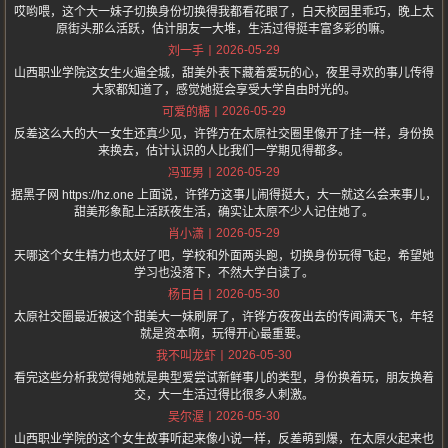
哎哟喂，这个大一妹子切换身份切换得我都看花眼了，白天校园里乖巧，晚上太
原街头那么活跃，估计朋友一大堆，生活过得挺丰富多彩的嘛。
2026-05-29
刘一手
山西职业学院这女生火遍全城，甜美外表下藏着爱玩的心，夜里寻欢的事儿传得
大家都知道了，感觉她挺会享受大学自由时光的。
2026-05-29
可爱的糖
反差这么大的大一女生还真少见，许铧方在太原社交圈里像开了挂一样，身份换
来换去，估计认识的人比我们一学期见得都多。
2026-05-29
冯亚男
据黑子网 https://hz.one 上面说，许铧方这事儿闹得挺大，大一就这么会来事儿，
甜美形象配上活跃夜生活，确实让太原不少人记住她了。
2026-05-29
肖小潇
天哪这个女生精力也太好了吧，学校和外面两头跑，切换身份玩得飞起，希望她
学习也没落下，不然大学白读了。
2026-05-30
杨日白
太原社交圈最近被这个甜美大一妹刷屏了，许铧方夜夜出去的传闻满天飞，年轻
就是资本啊，玩得开心最重要。
2026-05-30
我不叫龙虾
看完这些分析我觉得她就是典型爱尝试新鲜事儿的类型，身份换着玩，朋友换着
交，大一生活过得比很多人刺激。
2026-05-30
吴尔渥
山西职业学院的这个女生故事听起来像小说一样，反差萌到爆，在太原火起来也