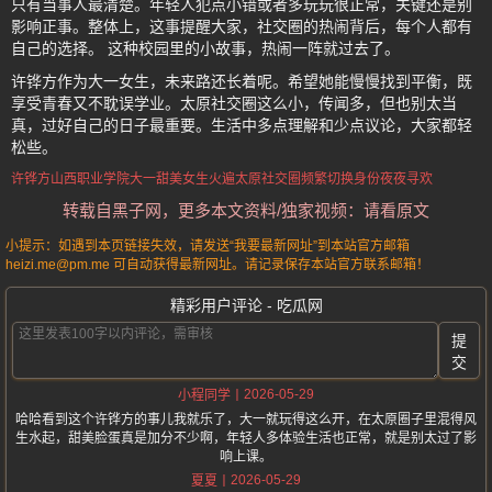
只有当事人最清楚。年轻人犯点小错或者多玩玩很正常，关键还是别
影响正事。整体上，这事提醒大家，社交圈的热闹背后，每个人都有
自己的选择。 这种校园里的小故事，热闹一阵就过去了。
许铧方作为大一女生，未来路还长着呢。希望她能慢慢找到平衡，既
享受青春又不耽误学业。太原社交圈这么小，传闻多，但也别太当
真，过好自己的日子最重要。生活中多点理解和少点议论，大家都轻
松些。
许铧方
山西职业学院
大一甜美女生
火遍太原社交圈
频繁切换身份夜夜寻欢
转载自黑子网，更多本文资料/独家视频：请看原文
小提示：如遇到本页链接失效，请发送“我要最新网址”到本站官方邮箱
heizi.me@pm.me 可自动获得最新网址。请记录保存本站官方联系邮箱！
精彩用户评论 - 吃瓜网
提
交
2026-05-29
小程同学
哈哈看到这个许铧方的事儿我就乐了，大一就玩得这么开，在太原圈子里混得风
生水起，甜美脸蛋真是加分不少啊，年轻人多体验生活也正常，就是别太过了影
响上课。
2026-05-29
夏夏