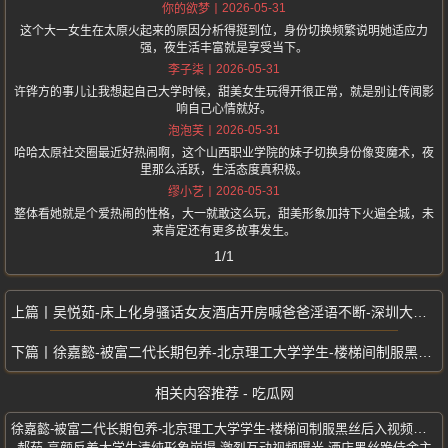
2026-05-31
你的欲梦
这个大一女生在太原火起来的原因分析得挺到位，身份切换频繁说明她适应力
强，夜生活丰富就是享受当下。
2026-05-31
李子柒
许铧方的事儿让我想起自己大学时候，甜美女生玩得开很正常，就是别让传闻影
响自己心情就好。
2026-05-31
泡泡芙
哈哈太原社交圈最近好热闹啊，这个山西职业学院的妹子切换身份像变魔术，夜
里那么活跃，生活态度真积极。
2026-05-31
缪小艺
整体看她就是个爱热闹的性格，大一就敢这么玩，甜美形象加持下火遍全城，未
来肯定还有更多故事发生。
1/1
吴悦茹-床上化身骚话女友酒店开房喊爸爸淫语不断-深圳大学经济系系花
徐嘉懿-被富二代长期包养-北京理工大学学生-楼梯间制服黑丝后入视频流出
相关内容推荐 - 吃瓜网
徐嘉懿-被富二代长期包养-北京理工大学学生-楼梯间制服黑丝后入视频流出
郝茹-高颜反差大学生清纯形象崩塌-激烈互动视频曝光-酒店黑丝跪侍金主