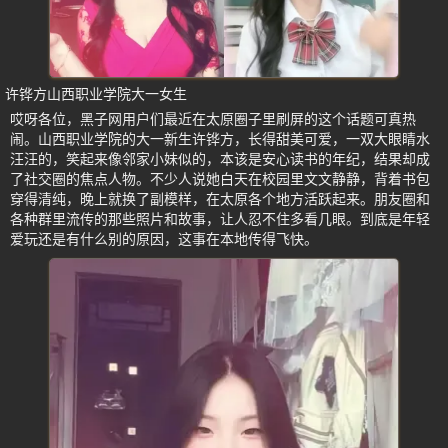
许铧方山西职业学院大一女生
哎呀各位，黑子网用户们最近在太原圈子里刷屏的这个话题可真热
闹。山西职业学院的大一新生许铧方，长得甜美可爱，一双大眼睛水
汪汪的，笑起来像邻家小妹似的，本该是安心读书的年纪，结果却成
了社交圈的焦点人物。不少人说她白天在校园里文文静静，背着书包
穿得清纯，晚上就换了副模样，在太原各个地方活跃起来。朋友圈和
各种群里流传的那些照片和故事，让人忍不住多看几眼。到底是年轻
爱玩还是有什么别的原因，这事在本地传得飞快。