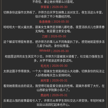
不奇怪，谁让她长得那么讨喜呢。
2026-05-30
李笨笨
切换身份这操作太熟练了，许铧方白天学生妹晚上派对女王，夜生活这么丰富，
估计收获了不少有趣经历吧。
2026-05-30
鱼香晚晚
哈哈哈大一就火遍太原，甜美女生果然走到哪儿都吃香，夜里活跃点儿也算青春
无悔啦，就是要注意安全哦。
2026-05-30
刀郎
这个解读写得挺有意思，把许铧方的事儿从不同角度扒了扒，感觉她就是想多活
几辈子似的，身份玩得溜。
White&8
2026-05-30
校园里这样的女生其实不少见，许铧方只是被放大镜看了，社交能力强夜生活
多，大学不就该这样多尝试吗。
2026-05-30
毛光光
太原这圈子传得真快，一个大一甜美女生就能闹这么大动静，切换身份的玩法让
人好奇她每天怎么安排时间。
2026-05-31
呆阿拿
看到她夜夜出去的说法，我觉得可能是爱交朋友的性格，甜美外表帮了大忙，在
山西职业学院算小名人了。
2026-05-31
费启鸣
反差这么强的故事最吸引人了，许铧方从乖学生到社交达人转变快，年轻时候多
玩玩以后回忆起来也开心。