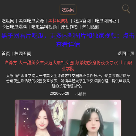
吃瓜网
吃瓜网
黑料吃瓜资源
黑料风向标
吃瓜官网
吃瓜网网址
今日吃瓜爆料
吃瓜黑料视频
原创作者
热门话题
黑子网看片吃瓜，更多内部图片和独家视频：点击
查看详情
首页
丨
校园丑闻
返回上页
许铧方-大一甜美女生火遍太原社交圈-频繁切换身份夜夜寻欢-山西职
业学院
太原山西职业学院大一甜美女生许铧方社交圈爆火事件分析，聚焦频繁切换身
份与夜生活活跃的校园反差故事，解读年轻大学生社交探索心理，提供幽默风
趣的长尾话题讨论。
2026-05-29
小楠楠