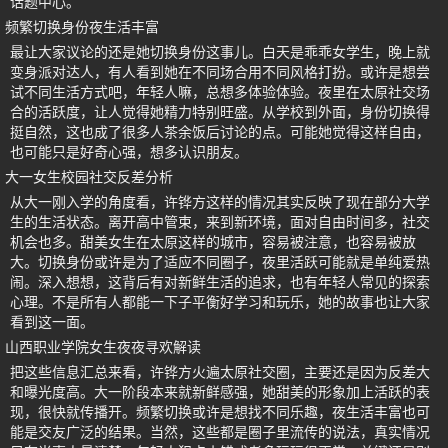
话题中心。
频繁切换身份夜生活丰富
最让大家议论的还是她切换身份这事儿。白天是乖乖女学生，晚上就
变身派对达人，有人看到她在不同场合用不同风格打扮。或许是想尝
试不同生活方式吧，年轻人嘛，总想多体验体验。夜里在太原社交场
合的活跃度，让人觉得她精力特别旺盛。从学校到外面，身份切换得
挺自然，这也成了很多人茶余饭后讨论的点。可能她觉得这样自由，
也可能只是好奇心强，想多认识朋友。
大一女生校园社交反差分析
从大一刚入学的角度看，许铧方这样的情况其实反映了现在部分大学
生的生活状态。离开高中管束，来到新环境，面对自由时间多，社交
机会也多。甜美女生在太原这样的城市，容易被注意，也容易被放
大。切换身份或许是为了适应不同圈子，夜里活跃可能就是单纯爱热
闹。深入想想，这背后有对新鲜生活的追求，也有年轻人常见的探索
心理。不是所有人都能一下子平衡好学习和玩乐，她的故事也让大家
看到这一面。
山西职业学院女生夜夜寻欢解读
把这些信息汇总来看，许铧方火遍太原社交圈，主要还是因为反差大
和曝光度高。大一阶段本来就新鲜感强，她甜美的形象加上活跃的表
现，很快就传播开。频繁切换或许是想找不同乐趣，夜生活丰富也可
能是交友广泛的结果。当然，这些都是圈子里流传的说法，真实情况